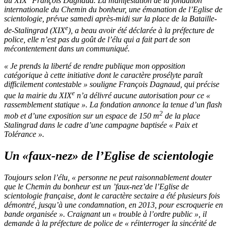
du XIX
François Dagnaud. La manifestation de la fondation
internationale du Chemin du bonheur, une émanation de l’Eglise de
scientologie, prévue samedi après-midi sur la place de la Bataille-
e
de-Stalingrad (XIX
), a beau avoir été déclarée à la préfecture de
police, elle n’est pas du goût de l’élu qui a fait part de son
mécontentement dans un communiqué.
« Je prends la liberté de rendre publique mon opposition
catégorique à cette initiative dont le caractère prosélyte paraît
difficilement contestable » souligne François Dagnaud, qui précise
e
que la mairie du XIX
n’a délivré aucune autorisation pour ce «
rassemblement statique ». La fondation annonce la tenue d’un flash
2
mob et d’une exposition sur un espace de 150 m
de la place
Stalingrad dans le cadre d’une campagne baptisée « Paix et
Tolérance ».
Un «faux-nez» de l’Eglise de scientologie
Toujours selon l’élu, « personne ne peut raisonnablement douter
que le Chemin du bonheur est un ’faux-nez’de l’Eglise de
scientologie française, dont le caractère sectaire a été plusieurs fois
démontré, jusqu’à une condamnation, en 2013, pour escroquerie en
bande organisée ». Craignant un « trouble à l’ordre public », il
demande à la préfecture de police de « réinterroger la sincérité de