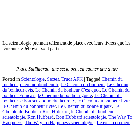
La scientologie prennait tellement de place avec leurs livrets que les
témoins de Jéhovah sont partis :
Place Stallingrad, une secte peut en cacher une autre.
Posted in
Scientologie
,
Sectes
,
Trucs AFK
|
Tagged
Chemin du
bonheur
,
chemindubonheur.fr
,
Le Chemin du bonheur
,
Le Chemin
du bonheur avis
,
Le Chemin du bonheur C'est quoi
,
Le Chemin du
bonheur Français
,
le Chemin du bonheur guide
,
Le Chemin du
bonheur le bon sens pour etre heureux
,
le Chemin du bonheur livre
,
le Chemin du bonheur livret
,
Le Chemin du bonheur paix
,
Le
Chemin du Bonheur Ron Hubbard
,
le Chemin du bonheur
scientologie
,
Ron Hubbard
,
Ron Hubbard scientologie
,
The Way To
Happiness
,
The Way To Happiness scientologie
|
Leave a comment