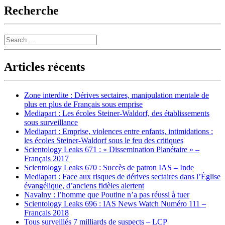
Recherche
Search
Articles récents
Zone interdite : Dérives sectaires, manipulation mentale de
plus en plus de Français sous emprise
Mediapart : Les écoles Steiner-Waldorf, des établissements
sous surveillance
Mediapart : Emprise, violences entre enfants, intimidations :
les écoles Steiner-Waldorf sous le feu des critiques
Scientology Leaks 671 : « Dissemination Planétaire » –
Français 2017
Scientology Leaks 670 : Succès de patron IAS – Inde
Mediapart : Face aux risques de dérives sectaires dans l’Église
évangélique, d’anciens fidèles alertent
Navalny : l’homme que Poutine n’a pas réussi à tuer
Scientology Leaks 696 : IAS News Watch Numéro 111 –
Français 2018
Tous surveillés 7 milliards de suspects – LCP