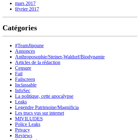
mars 2017
février 2017
Catégories
#TeamJipoune
Annonces
Anthroposophie/Steiner-Waldorf/Biodynamie
Articles de la rédaction
Censure
Fail
Failscreen
Inclassable
InfoSec
La politique, cette apocalypse
Leaks
Legendre Patrimoine/Magnificia
Les trucs vus sur internet
MIVILUDES
Police Leaks
Privacy
Reviews