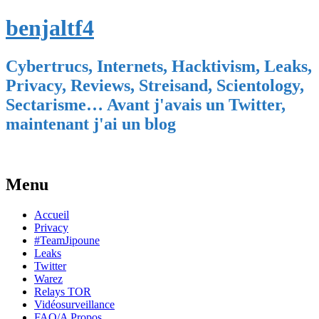
benjaltf4
Cybertrucs, Internets, Hacktivism, Leaks,
Privacy, Reviews, Streisand, Scientology,
Sectarisme… Avant j'avais un Twitter,
maintenant j'ai un blog
Menu
Skip
Accueil
to
Privacy
content
#TeamJipoune
Leaks
Twitter
Warez
Relays TOR
Vidéosurveillance
FAQ/A Propos