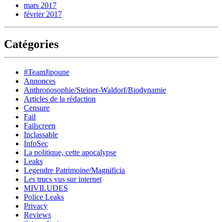
mars 2017
février 2017
Catégories
#TeamJipoune
Annonces
Anthroposophie/Steiner-Waldorf/Biodynamie
Articles de la rédaction
Censure
Fail
Failscreen
Inclassable
InfoSec
La politique, cette apocalypse
Leaks
Legendre Patrimoine/Magnificia
Les trucs vus sur internet
MIVILUDES
Police Leaks
Privacy
Reviews