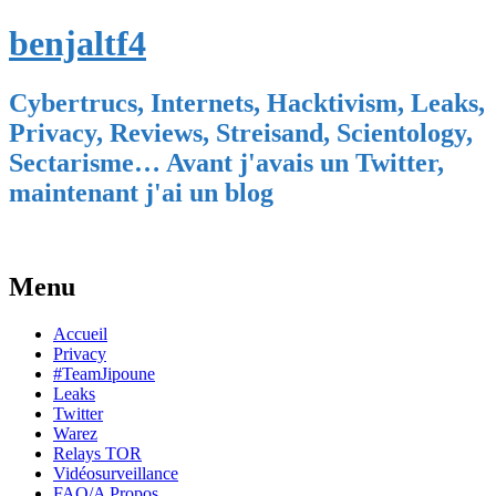
benjaltf4
Cybertrucs, Internets, Hacktivism, Leaks,
Privacy, Reviews, Streisand, Scientology,
Sectarisme… Avant j'avais un Twitter,
maintenant j'ai un blog
Menu
Skip
Accueil
to
Privacy
content
#TeamJipoune
Leaks
Twitter
Warez
Relays TOR
Vidéosurveillance
FAQ/A Propos