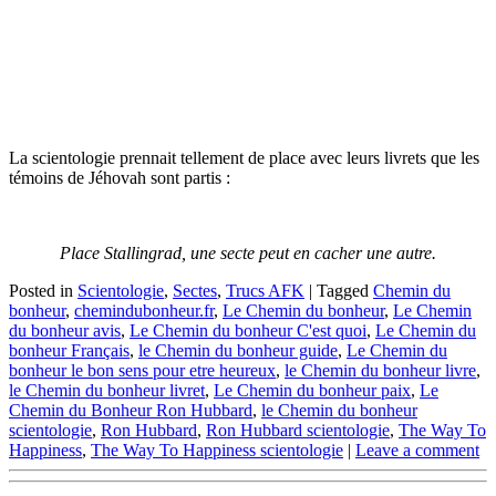
La scientologie prennait tellement de place avec leurs livrets que les
témoins de Jéhovah sont partis :
Place Stallingrad, une secte peut en cacher une autre.
Posted in
Scientologie
,
Sectes
,
Trucs AFK
|
Tagged
Chemin du
bonheur
,
chemindubonheur.fr
,
Le Chemin du bonheur
,
Le Chemin
du bonheur avis
,
Le Chemin du bonheur C'est quoi
,
Le Chemin du
bonheur Français
,
le Chemin du bonheur guide
,
Le Chemin du
bonheur le bon sens pour etre heureux
,
le Chemin du bonheur livre
,
le Chemin du bonheur livret
,
Le Chemin du bonheur paix
,
Le
Chemin du Bonheur Ron Hubbard
,
le Chemin du bonheur
scientologie
,
Ron Hubbard
,
Ron Hubbard scientologie
,
The Way To
Happiness
,
The Way To Happiness scientologie
|
Leave a comment