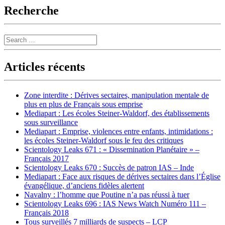
Recherche
Search
Articles récents
Zone interdite : Dérives sectaires, manipulation mentale de
plus en plus de Français sous emprise
Mediapart : Les écoles Steiner-Waldorf, des établissements
sous surveillance
Mediapart : Emprise, violences entre enfants, intimidations :
les écoles Steiner-Waldorf sous le feu des critiques
Scientology Leaks 671 : « Dissemination Planétaire » –
Français 2017
Scientology Leaks 670 : Succès de patron IAS – Inde
Mediapart : Face aux risques de dérives sectaires dans l’Église
évangélique, d’anciens fidèles alertent
Navalny : l’homme que Poutine n’a pas réussi à tuer
Scientology Leaks 696 : IAS News Watch Numéro 111 –
Français 2018
Tous surveillés 7 milliards de suspects – LCP