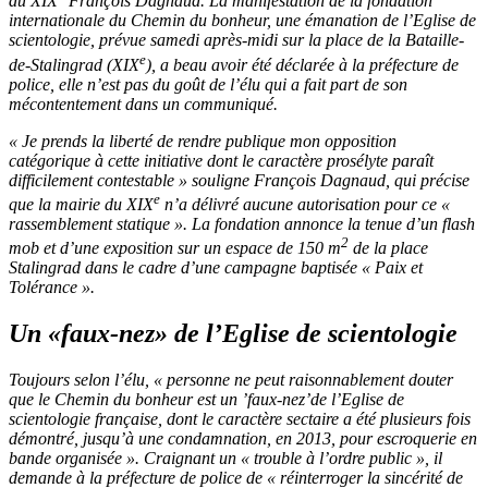
du XIX
François Dagnaud. La manifestation de la fondation
internationale du Chemin du bonheur, une émanation de l’Eglise de
scientologie, prévue samedi après-midi sur la place de la Bataille-
e
de-Stalingrad (XIX
), a beau avoir été déclarée à la préfecture de
police, elle n’est pas du goût de l’élu qui a fait part de son
mécontentement dans un communiqué.
« Je prends la liberté de rendre publique mon opposition
catégorique à cette initiative dont le caractère prosélyte paraît
difficilement contestable » souligne François Dagnaud, qui précise
e
que la mairie du XIX
n’a délivré aucune autorisation pour ce «
rassemblement statique ». La fondation annonce la tenue d’un flash
2
mob et d’une exposition sur un espace de 150 m
de la place
Stalingrad dans le cadre d’une campagne baptisée « Paix et
Tolérance ».
Un «faux-nez» de l’Eglise de scientologie
Toujours selon l’élu, « personne ne peut raisonnablement douter
que le Chemin du bonheur est un ’faux-nez’de l’Eglise de
scientologie française, dont le caractère sectaire a été plusieurs fois
démontré, jusqu’à une condamnation, en 2013, pour escroquerie en
bande organisée ». Craignant un « trouble à l’ordre public », il
demande à la préfecture de police de « réinterroger la sincérité de