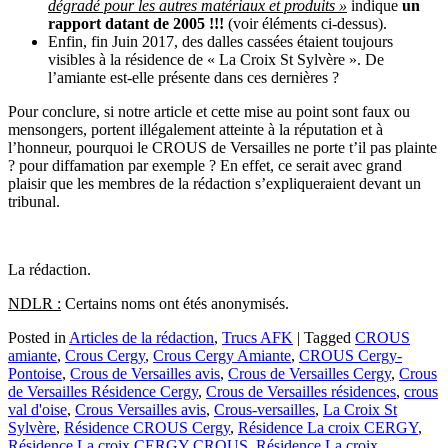
dégradé pour les autres matériaux et produits »
indique
un
rapport datant de 2005 !!!
(voir éléments ci-dessus).
Enfin, fin Juin 2017, des dalles cassées étaient toujours
visibles à la résidence de « La Croix St Sylvère ». De
l’amiante est-elle présente dans ces dernières ?
Pour conclure, si notre article et cette mise au point sont faux ou
mensongers, portent illégalement atteinte à la réputation et à
l’honneur, pourquoi le CROUS de Versailles ne porte t’il pas plainte
? pour diffamation par exemple ? En effet, ce serait avec grand
plaisir que les membres de la rédaction s’expliqueraient devant un
tribunal.
La rédaction.
NDLR :
Certains noms ont étés anonymisés.
Posted in
Articles de la rédaction
,
Trucs AFK
|
Tagged
CROUS
amiante
,
Crous Cergy
,
Crous Cergy Amiante
,
CROUS Cergy-
Pontoise
,
Crous de Versailles avis
,
Crous de Versailles Cergy
,
Crous
de Versailles Résidence Cergy
,
Crous de Versailles résidences
,
crous
val d'oise
,
Crous Versailles avis
,
Crous-versailles
,
La Croix St
Sylvère
,
Résidence CROUS Cergy
,
Résidence La croix CERGY
,
Résidence La croix CERGY CROUS
,
Résidence La croix