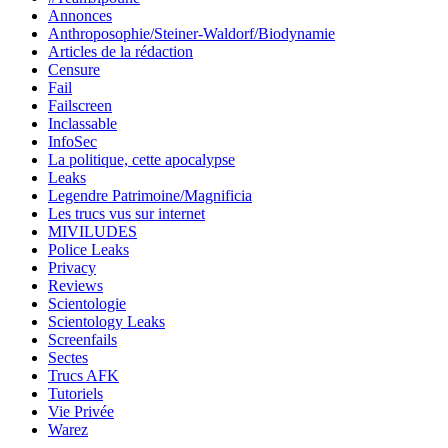
Annonces
Anthroposophie/Steiner-Waldorf/Biodynamie
Articles de la rédaction
Censure
Fail
Failscreen
Inclassable
InfoSec
La politique, cette apocalypse
Leaks
Legendre Patrimoine/Magnificia
Les trucs vus sur internet
MIVILUDES
Police Leaks
Privacy
Reviews
Scientologie
Scientology Leaks
Screenfails
Sectes
Trucs AFK
Tutoriels
Vie Privée
Warez