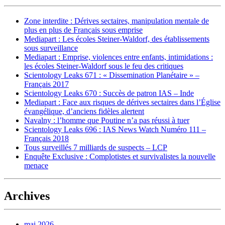
Zone interdite : Dérives sectaires, manipulation mentale de
plus en plus de Français sous emprise
Mediapart : Les écoles Steiner-Waldorf, des établissements
sous surveillance
Mediapart : Emprise, violences entre enfants, intimidations :
les écoles Steiner-Waldorf sous le feu des critiques
Scientology Leaks 671 : « Dissemination Planétaire » –
Français 2017
Scientology Leaks 670 : Succès de patron IAS – Inde
Mediapart : Face aux risques de dérives sectaires dans l’Église
évangélique, d’anciens fidèles alertent
Navalny : l’homme que Poutine n’a pas réussi à tuer
Scientology Leaks 696 : IAS News Watch Numéro 111 –
Français 2018
Tous surveillés 7 milliards de suspects – LCP
Enquête Exclusive : Complotistes et survivalistes la nouvelle
menace
Archives
mai 2026