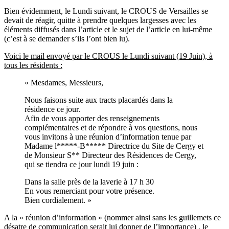
Bien évidemment, le Lundi suivant, le CROUS de Versailles se
devait de réagir, quitte à prendre quelques largesses avec les
éléments diffusés dans l’article et le sujet de l’article en lui-même
(c’est à se demander s’ils l’ont bien lu).
Voici le mail envoyé par le CROUS le Lundi suivant (19 Juin), à
tous les résidents :
« Mesdames, Messieurs,
Nous faisons suite aux tracts placardés dans la
résidence ce jour.
Afin de vous apporter des renseignements
complémentaires et de répondre à vos questions, nous
vous invitons à une réunion d’information tenue par
Madame l*****-B***** Directrice du Site de Cergy et
de Monsieur S** Directeur des Résidences de Cergy,
qui se tiendra ce jour lundi 19 juin :
Dans la salle près de la laverie à 17 h 30
En vous remerciant pour votre présence.
Bien cordialement. »
A la « réunion d’information » (nommer ainsi sans les guillemets ce
désatre de communication serait lui donner de l’importance) , le