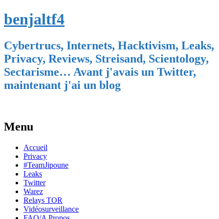
benjaltf4
Cybertrucs, Internets, Hacktivism, Leaks,
Privacy, Reviews, Streisand, Scientology,
Sectarisme… Avant j'avais un Twitter,
maintenant j'ai un blog
Menu
Skip
Accueil
to
Privacy
content
#TeamJipoune
Leaks
Twitter
Warez
Relays TOR
Vidéosurveillance
FAQ/A Propos