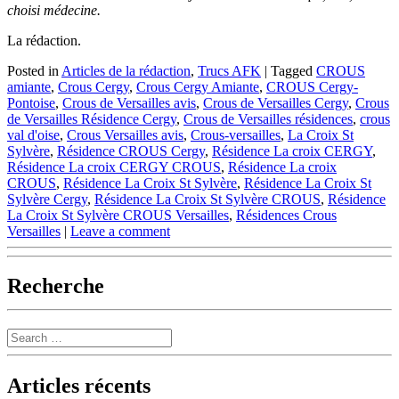
choisi médecine.
La rédaction.
Posted in
Articles de la rédaction
,
Trucs AFK
|
Tagged
CROUS
amiante
,
Crous Cergy
,
Crous Cergy Amiante
,
CROUS Cergy-
Pontoise
,
Crous de Versailles avis
,
Crous de Versailles Cergy
,
Crous
de Versailles Résidence Cergy
,
Crous de Versailles résidences
,
crous
val d'oise
,
Crous Versailles avis
,
Crous-versailles
,
La Croix St
Sylvère
,
Résidence CROUS Cergy
,
Résidence La croix CERGY
,
Résidence La croix CERGY CROUS
,
Résidence La croix
CROUS
,
Résidence La Croix St Sylvère
,
Résidence La Croix St
Sylvère Cergy
,
Résidence La Croix St Sylvère CROUS
,
Résidence
La Croix St Sylvère CROUS Versailles
,
Résidences Crous
Versailles
|
Leave a comment
Recherche
Search
Articles récents