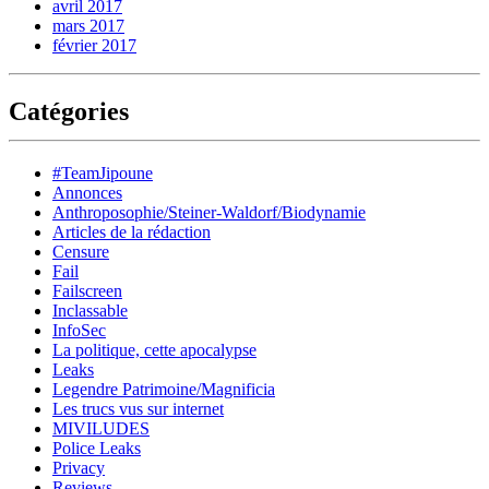
avril 2017
mars 2017
février 2017
Catégories
#TeamJipoune
Annonces
Anthroposophie/Steiner-Waldorf/Biodynamie
Articles de la rédaction
Censure
Fail
Failscreen
Inclassable
InfoSec
La politique, cette apocalypse
Leaks
Legendre Patrimoine/Magnificia
Les trucs vus sur internet
MIVILUDES
Police Leaks
Privacy
Reviews