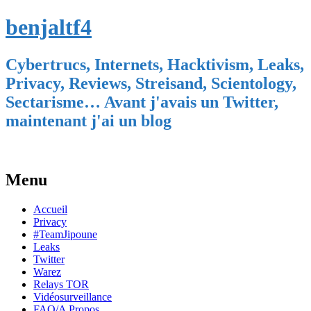
benjaltf4
Cybertrucs, Internets, Hacktivism, Leaks,
Privacy, Reviews, Streisand, Scientology,
Sectarisme… Avant j'avais un Twitter,
maintenant j'ai un blog
Menu
Skip
Accueil
to
Privacy
content
#TeamJipoune
Leaks
Twitter
Warez
Relays TOR
Vidéosurveillance
FAQ/A Propos