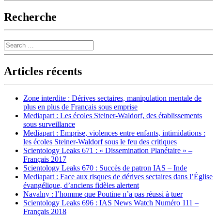
Recherche
Search
Articles récents
Zone interdite : Dérives sectaires, manipulation mentale de
plus en plus de Français sous emprise
Mediapart : Les écoles Steiner-Waldorf, des établissements
sous surveillance
Mediapart : Emprise, violences entre enfants, intimidations :
les écoles Steiner-Waldorf sous le feu des critiques
Scientology Leaks 671 : « Dissemination Planétaire » –
Français 2017
Scientology Leaks 670 : Succès de patron IAS – Inde
Mediapart : Face aux risques de dérives sectaires dans l’Église
évangélique, d’anciens fidèles alertent
Navalny : l’homme que Poutine n’a pas réussi à tuer
Scientology Leaks 696 : IAS News Watch Numéro 111 –
Français 2018