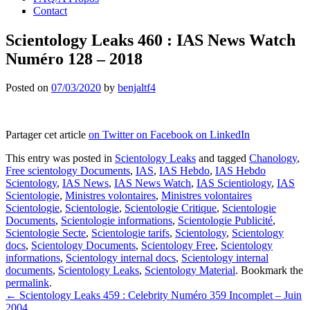
Contact
Scientology Leaks 460 : IAS News Watch
Numéro 128 – 2018
Posted on
07/03/2020
by
benjaltf4
Partager cet article
on Twitter
on Facebook
on LinkedIn
This entry was posted in
Scientology Leaks
and tagged
Chanology
,
Free scientology Documents
,
IAS
,
IAS Hebdo
,
IAS Hebdo
Scientology
,
IAS News
,
IAS News Watch
,
IAS Scientiology
,
IAS
Scientologie
,
Ministres volontaires
,
Ministres volontaires
Scientologie
,
Scientologie
,
Scientologie Critique
,
Scientologie
Documents
,
Scientologie informations
,
Scientologie Publicité
,
Scientologie Secte
,
Scientologie tarifs
,
Scientology
,
Scientology
docs
,
Scientology Documents
,
Scientology Free
,
Scientology
informations
,
Scientology internal docs
,
Scientology internal
documents
,
Scientology Leaks
,
Scientology Material
. Bookmark the
permalink
.
Post
←
Scientology Leaks 459 : Celebrity Numéro 359 Incomplet – Juin
2004