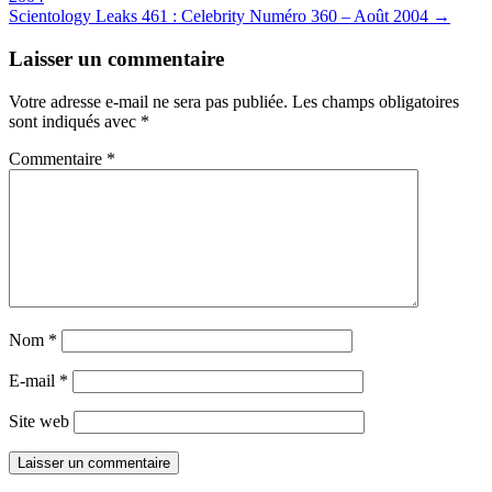
navigation
Scientology Leaks 461 : Celebrity Numéro 360 – Août 2004
→
Laisser un commentaire
Votre adresse e-mail ne sera pas publiée.
Les champs obligatoires
sont indiqués avec
*
Commentaire
*
Nom
*
E-mail
*
Site web