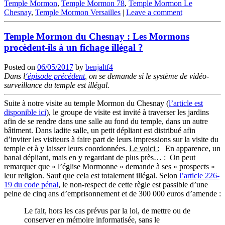
Temple Mormon
,
Temple Mormon 78
,
Temple Mormon Le
Chesnay
,
Temple Mormon Versailles
|
Leave a comment
Temple Mormon du Chesnay : Les Mormons
procèdent-ils à un fichage illégal ?
Posted on
06/05/2017
by
benjaltf4
Dans l
‘épisode précédent
, on se demande si le système de vidéo-
surveillance du temple est illégal.
Suite à notre visite au temple Mormon du Chesnay (
l’article est
disponible ici
), le groupe de visite est invité à traverser les jardins
afin de se rendre dans une salle au fond du temple, dans un autre
bâtiment. Dans ladite salle, un petit dépliant est distribué afin
d’inviter les visiteurs à faire part de leurs impressions sur la visite du
temple et à y laisser leurs coordonnées.
Le voici :
En apparence, un
banal dépliant, mais en y regardant de plus près… :
On peut
remarquer que « l’église Mormonne » demande à ses « prospects »
leur religion. Sauf que cela est totalement illégal. Selon
l’article 226-
19 du code pénal
, le non-respect de cette règle est passible d’une
peine de cinq ans d’emprisonnement et de 300 000 euros d’amende :
Le fait, hors les cas prévus par la loi, de mettre ou de
conserver en mémoire informatisée, sans le