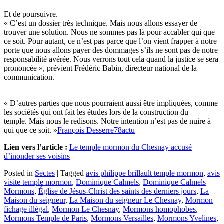
Et de poursuivre.
« C’est un dossier très technique. Mais nous allons essayer de
trouver une solution. Nous ne sommes pas là pour accabler qui que
ce soit. Pour autant, ce n’est pas parce que l’on vient frapper à notre
porte que nous allons payer des dommages s’ils ne sont pas de notre
responsabilité avérée. Nous verrons tout cela quand la justice se sera
prononcée », prévient Frédéric Babin, directeur national de la
communication.
« D’autres parties que nous pourraient aussi être impliquées, comme
les sociétés qui ont fait les études lors de la construction du
temple. Mais nous le redisons. Notre intention n’est pas de nuire à
qui que ce soit. »
François Desserre
78actu
Lien vers l’article :
Le temple mormon du Chesnay accusé
d’inonder ses voisins
Posted in
Sectes
|
Tagged
avis philippe brillault temple mormon
,
avis
visite temple mormon
,
Dominique Calmels
,
Dominique Calmels
Mormons
,
Église de Jésus-Christ des saints des derniers jours
,
La
Maison du seigneur
,
La Maison du seigneur Le Chesnay
,
Mormon
fichage illégal
,
Mormon Le Chesnay
,
Mormons homophobes
,
Mormons Temple de Paris
,
Mormons Versailles
,
Mormons Yvelines
,