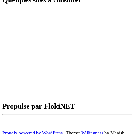
Propulsé par FlokiNET
Proudly powered by WordPress
|
Theme:
Willingness
by Manish