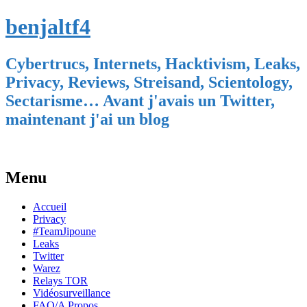
benjaltf4
Cybertrucs, Internets, Hacktivism, Leaks,
Privacy, Reviews, Streisand, Scientology,
Sectarisme… Avant j'avais un Twitter,
maintenant j'ai un blog
Menu
Skip
Accueil
to
Privacy
content
#TeamJipoune
Leaks
Twitter
Warez
Relays TOR
Vidéosurveillance
FAQ/A Propos