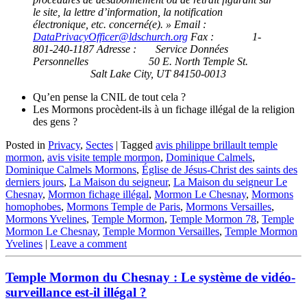
le site, la lettre d’information, la notification
électronique, etc. concerné(e). »
Email :
DataPrivacyOfficer@ldschurch.org
Fax : 1-
801-240-1187
Adresse : Service Données
Personnelles
50 E. North Temple St.
Salt Lake City, UT 84150-0013
Qu’en pense la CNIL de tout cela ?
Les Mormons procèdent-ils à un fichage illégal de la religion
des gens ?
Posted in
Privacy
,
Sectes
|
Tagged
avis philippe brillault temple
mormon
,
avis visite temple mormon
,
Dominique Calmels
,
Dominique Calmels Mormons
,
Église de Jésus-Christ des saints des
derniers jours
,
La Maison du seigneur
,
La Maison du seigneur Le
Chesnay
,
Mormon fichage illégal
,
Mormon Le Chesnay
,
Mormons
homophobes
,
Mormons Temple de Paris
,
Mormons Versailles
,
Mormons Yvelines
,
Temple Mormon
,
Temple Mormon 78
,
Temple
Mormon Le Chesnay
,
Temple Mormon Versailles
,
Temple Mormon
Yvelines
|
Leave a comment
Temple Mormon du Chesnay : Le système de vidéo-
surveillance est-il illégal ?