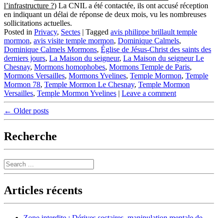
l’infrastructure ?
) La CNIL a été contactée, ils ont accusé réception
en indiquant un délai de réponse de deux mois, vu les nombreuses
sollicitations actuelles.
Posted in
Privacy
,
Sectes
|
Tagged
avis philippe brillault temple
mormon
,
avis visite temple mormon
,
Dominique Calmels
,
Dominique Calmels Mormons
,
Église de Jésus-Christ des saints des
derniers jours
,
La Maison du seigneur
,
La Maison du seigneur Le
Chesnay
,
Mormons homophobes
,
Mormons Temple de Paris
,
Mormons Versailles
,
Mormons Yvelines
,
Temple Mormon
,
Temple
Mormon 78
,
Temple Mormon Le Chesnay
,
Temple Mormon
Versailles
,
Temple Mormon Yvelines
|
Leave a comment
Post
←
Older posts
navigation
Recherche
Search
Articles récents
Zone interdite : Dérives sectaires, manipulation mentale de