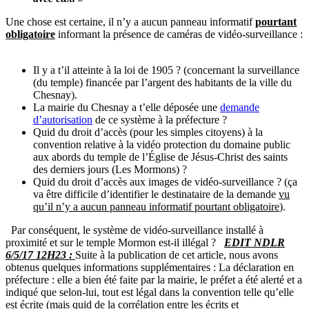
Une chose est certaine, il n’y a aucun panneau informatif
pourtant
obligatoire
informant la présence de caméras de vidéo-surveillance :
Il y a t’il atteinte à la loi de 1905 ? (concernant la surveillance
(du temple) financée par l’argent des habitants de la ville du
Chesnay).
La mairie du Chesnay a t’elle déposée une
demande
d’autorisation
de ce système à la préfecture ?
Quid du droit d’accès (pour les simples citoyens) à la
convention relative à la vidéo protection du domaine public
aux abords du temple de l’Église de Jésus-Christ des saints
des derniers jours (Les Mormons) ?
Quid du droit d’accès aux images de vidéo-surveillance ? (ça
va être difficile d’identifier le destinataire de la demande
vu
qu’il n’y a aucun panneau informatif pourtant obligatoire
).
Par conséquent, le système de vidéo-surveillance installé à
proximité et sur le temple Mormon est-il illégal ?
EDIT NDLR
6/5/17 12H23 :
Suite à la publication de cet article, nous avons
obtenus quelques informations supplémentaires : La déclaration en
préfecture : elle a bien été faite par la mairie, le préfet a été alerté et a
indiqué que selon-lui, tout est légal dans la convention telle qu’elle
est écrite (
mais quid de la corrélation entre les écrits et