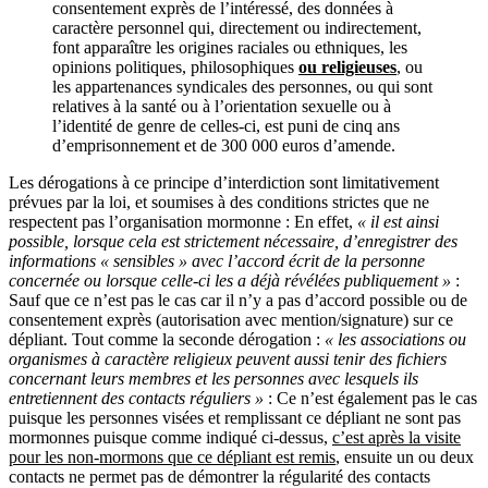
consentement exprès de l’intéressé, des données à
caractère personnel qui, directement ou indirectement,
font apparaître les origines raciales ou ethniques, les
opinions politiques, philosophiques
ou religieuses
, ou
les appartenances syndicales des personnes, ou qui sont
relatives à la santé ou à l’orientation sexuelle ou à
l’identité de genre de celles-ci, est puni de cinq ans
d’emprisonnement et de 300 000 euros d’amende.
Les dérogations à ce principe d’interdiction sont limitativement
prévues par la loi, et soumises à des conditions strictes que ne
respectent pas l’organisation mormonne : En effet,
« il est ainsi
possible, lorsque cela est strictement nécessaire, d’enregistrer des
informations « sensibles » avec l’accord écrit de la personne
concernée ou lorsque celle-ci les a déjà révélées publiquement »
:
Sauf que ce n’est pas le cas car il n’y a pas d’accord possible ou de
consentement exprès (autorisation avec mention/signature) sur ce
dépliant. Tout comme la seconde dérogation :
« les associations ou
organismes à caractère religieux peuvent aussi tenir des fichiers
concernant leurs membres et les personnes avec lesquels ils
entretiennent des contacts réguliers »
: Ce n’est également pas le cas
puisque les personnes visées et remplissant ce dépliant ne sont pas
mormonnes puisque comme indiqué ci-dessus,
c’est après la visite
pour les non-mormons que ce dépliant est remis
, ensuite un ou deux
contacts ne permet pas de démontrer la régularité des contacts