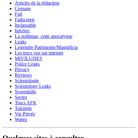
Articles de la rédaction
Censure
Fail
Failscreen
Inclassable
InfoSec
La politique, cette apocalypse
Leaks
Legendre Patrimoine/Magnificia
Les trucs vus sur internet
MIVILUDES
Police Leaks
Privacy
Reviews
Scientologie
Scientology Leaks
Screenfails
Sectes
Trucs AFK
Tutoriels
Vie Privée
Warez
Quelques sites à consulter