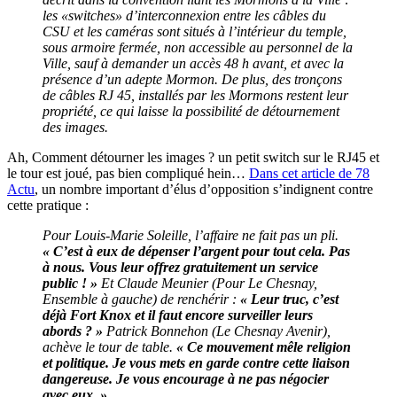
les «switches» d’interconnexion entre les câbles du
CSU et les caméras sont situés à l’intérieur du temple,
sous armoire fermée, non accessible au personnel de la
Ville, sauf à demander un accès 48 h avant, et avec la
présence d’un adepte Mormon.
De plus, des tronçons
de câbles RJ 45, installés par les Mormons restent leur
propriété, ce qui laisse la possibilité de détournement
des images.
Ah, Comment détourner les images ? un petit switch sur le RJ45 et
le tour est joué, pas bien compliqué hein…
Dans cet article de 78
Actu
, un nombre important d’élus d’opposition s’indignent contre
cette pratique :
Pour Louis-Marie Soleille, l’affaire ne fait pas un pli.
« C’est à eux de dépenser l’argent pour tout cela. Pas
à nous. Vous leur offrez gratuitement un service
public ! »
Et Claude Meunier (Pour Le Chesnay,
Ensemble à gauche) de renchérir :
« Leur truc, c’est
déjà Fort Knox et il faut encore surveiller leurs
abords ? »
Patrick Bonnehon (Le Chesnay Avenir),
achève le tour de table.
« Ce mouvement mêle religion
et politique. Je vous mets en garde contre cette liaison
dangereuse. Je vous encourage à ne pas négocier
avec eux. »