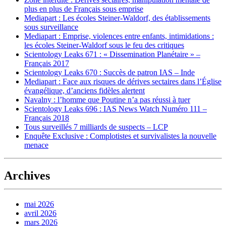
plus en plus de Français sous emprise
Mediapart : Les écoles Steiner-Waldorf, des établissements
sous surveillance
Mediapart : Emprise, violences entre enfants, intimidations :
les écoles Steiner-Waldorf sous le feu des critiques
Scientology Leaks 671 : « Dissemination Planétaire » –
Français 2017
Scientology Leaks 670 : Succès de patron IAS – Inde
Mediapart : Face aux risques de dérives sectaires dans l’Église
évangélique, d’anciens fidèles alertent
Navalny : l’homme que Poutine n’a pas réussi à tuer
Scientology Leaks 696 : IAS News Watch Numéro 111 –
Français 2018
Tous surveillés 7 milliards de suspects – LCP
Enquête Exclusive : Complotistes et survivalistes la nouvelle
menace
Archives
mai 2026
avril 2026
mars 2026