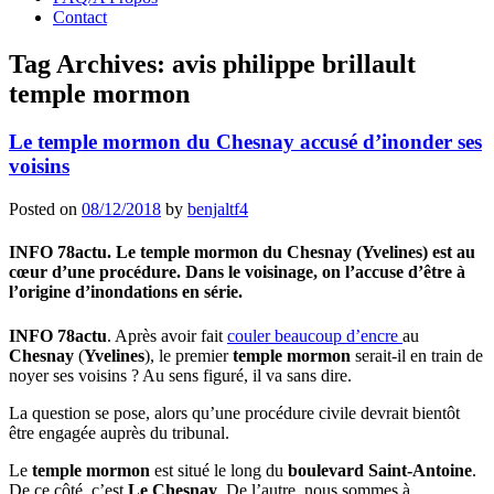
Contact
Tag Archives:
avis philippe brillault
temple mormon
Le temple mormon du Chesnay accusé d’inonder ses
voisins
Posted on
08/12/2018
by
benjaltf4
INFO 78actu. Le temple mormon du Chesnay (Yvelines) est au
cœur d’une procédure. Dans le voisinage, on l’accuse d’être à
l’origine d’inondations en série.
INFO 78actu
. Après avoir fait
couler beaucoup d’encre
au
Chesnay
(
Yvelines
), le premier
temple mormon
serait-il en train de
noyer ses voisins ? Au sens figuré, il va sans dire.
La question se pose, alors qu’une procédure civile devrait bientôt
être engagée auprès du tribunal.
Le
temple mormon
est situé le long du
boulevard Saint-Antoine
.
De ce côté, c’est
Le Chesnay
. De l’autre, nous sommes à