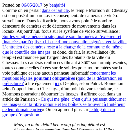
Posted on
06/05/2017
by
benjaltf4
Comme on en parlait
dans cet article
, le temple Mormon du Chesnay
est composé d’un parc -assez conséquent- de caméras de vidéo-
surveillance. Dans ledit article, nous avons pointé le nombre
démesuré de caméras et de détécteurs de mouvements dans les
locaux. Aujourd’hui, focus sur le système de vidéo-surveillance :
Sur les vingt caméras du site, quatre sont braquées à l’extérieur et
financées par l’église à l’issue d’une convention signée avec la ville.
L’entretien des caméras reste à la charge de la commune de même
que le contrôle des images
, et donc, de fait, la surveillance (du
temple) est financée par l’argent des habitants de la ville du
Chesnay. Les caméras renforcées filmant à 360° sont omniprésentes,
toutes comme celles fixées sur de solides poteaux, orientées sur la
voie publique et sans aucun panneau informatif
concernant les
mentions légales
pourtant obligatoires
(
quid de la déclaration en
préfecture ?
à lire également
ici
). De plus, selon Patrick Bonnehon
-élu d’opposition au Chesnay- , d’un point de vue technique, les
Mormons
pourraient
détourner les images, il affirme ceci dans un
article du Parisien : «
Ce qui me gêne, c’est qu’ils puissent détourner
les images car la fibre optique et les boîtiers se trouvent à l’intérieur
de leur domaine privé
» On en apprend plus sur
le blog de son
groupe d’opposition
:
Mais, un autre détail beaucoup plus inquiétant est
décrit dans la convention liant les Mormons à la Ville :