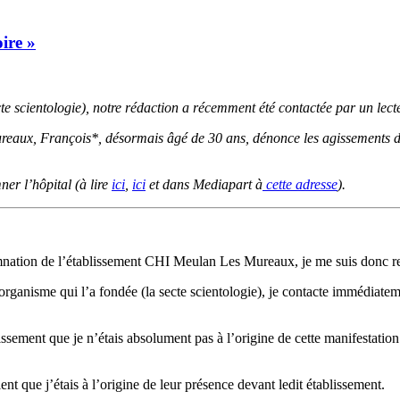
ire »
te scientologie), notre rédaction a récemment été contactée par un lecteu
 Mureaux, François*, désormais âgé de 30 ans, dénonce les agissemen
mner l’hôpital (à lire
ici
,
ici
et dans Mediapart à
cette adresse
).
mnation de l’établissement CHI Meulan Les Mureaux, je me suis donc re
’organisme qui l’a fondée (la secte scientologie), je contacte immédiateme
issement que je n’étais absolument pas à l’origine de cette manifestation
nt que j’étais à l’origine de leur présence devant ledit établissement.