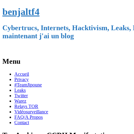
benjaltf4
Cybertrucs, Internets, Hacktivism, Leaks, 
maintenant j'ai un blog
Menu
Skip
Accueil
to
Privacy
content
#TeamJipoune
Leaks
Twitter
Warez
Relays TOR
Vidéosurveillance
FAQ/A Propos
Contact