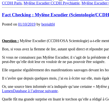
CCDH Paris
,
Mylène Escudier CCDH Psychiatrie
,
Mylène Escudie
Fact Checking : Mylène Escudier (Scientologie/CCDH) a
Posted on
01/10/2019
by
benjaltf4
Question :
Mylène Escudier (CCDH/OSA Scientologie) a-t-elle menti à 
Bon, si vous avez la flemme de lire, autant spoil direct et répondre p
Si vous ne connaissez pas Mylène Escudier, il s’agit de la présidente
peut-être qu’elle doit leur en vouloir de ne pas pouvoir être soignée.
Elle organise régulièrement des manifestations sauvages devant les ho
Il s’avère que depuis quelques mois, j’ai eu à écrire sur elle, mais é
Or, une source bien informée m’a indiquée qu’une certaine «
Mylène 
LumenDatabase à l’adresse suivante
.
Quelle fût ma grande surprise en lisant le torchon qu’elle a rédigé à G