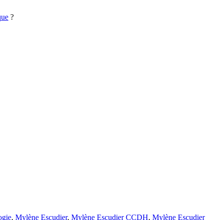
que
?
ogie
,
Mylène Escudier
,
Mylène Escudier CCDH
,
Mylène Escudier