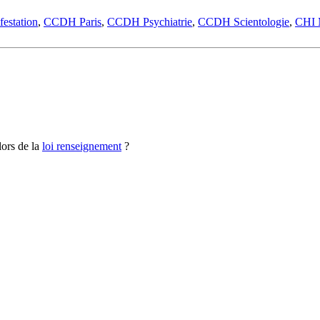
estation
,
CCDH Paris
,
CCDH Psychiatrie
,
CCDH Scientologie
,
CHI 
ors de la
loi renseignement
?