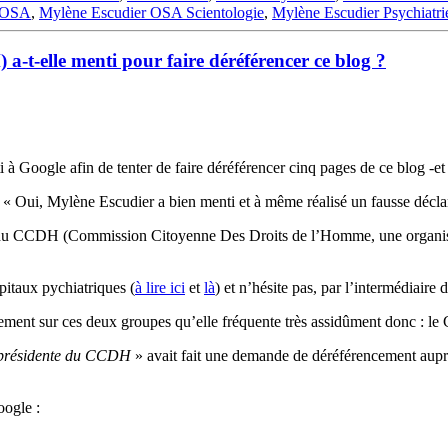
r OSA
,
Mylène Escudier OSA Scientologie
,
Mylène Escudier Psychiatri
-t-elle menti pour faire déréférencer ce blog ?
Google afin de tenter de faire déréférencer cinq pages de ce blog -et 
ar « Oui, Mylène Escudier a bien menti et à même réalisé un fausse décl
 du CCDH (Commission Citoyenne Des Droits de l’Homme, une organisation
pitaux pychiatriques (
à lire ici
et
là
) et n’hésite pas, par l’intermédiaire
galement sur ces deux groupes qu’elle fréquente très assidûment donc : le
présidente du CCDH
» avait fait une demande de déréférencement auprè
oogle :