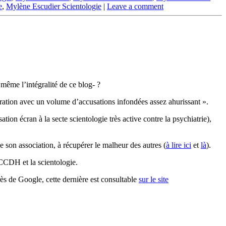
e
,
Mylène Escudier Scientologie
|
Leave a comment
même l’intégralité de ce blog- ?
aration avec un volume d’accusations infondées assez ahurissant ».
 écran à la secte scientologie très active contre la psychiatrie),
 de son association, à récupérer le malheur des autres (
à lire ici
et
là
).
 CCDH et la scientologie.
s de Google, cette dernière est consultable
sur le site