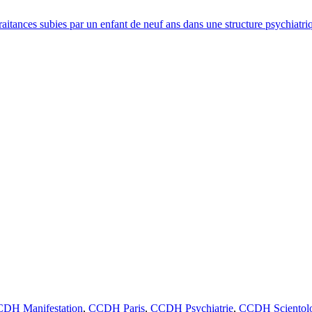
raitances subies par un enfant de neuf ans dans une structure psychiatri
DH Manifestation
,
CCDH Paris
,
CCDH Psychiatrie
,
CCDH Scientol