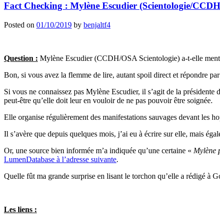
Fact Checking : Mylène Escudier (Scientologie/CCDH) a
Posted on
01/10/2019
by
benjaltf4
Question :
Mylène Escudier (CCDH/OSA Scientologie) a-t-elle menti à 
Bon, si vous avez la flemme de lire, autant spoil direct et répondre p
Si vous ne connaissez pas Mylène Escudier, il s’agit de la présidente
peut-être qu’elle doit leur en vouloir de ne pas pouvoir être soignée.
Elle organise régulièrement des manifestations sauvages devant les ho
Il s’avère que depuis quelques mois, j’ai eu à écrire sur elle, mais é
Or, une source bien informée m’a indiquée qu’une certaine «
Mylène 
LumenDatabase à l’adresse suivante
.
Quelle fût ma grande surprise en lisant le torchon qu’elle a rédigé à G
Les liens :