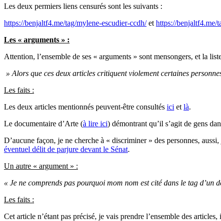
Les deux permiers liens censurés sont les suivants :
https://benjaltf4.me/tag/mylene-escudier-ccdh/
et
https://benjaltf4.me/
Les « arguments » :
Attention, l’ensemble de ses « arguments » sont mensongers, et la lis
» Alors que ces deux articles critiquent violement certaines personnes
Les faits :
Les deux articles mentionnés peuvent-être consultés
ici
et
là
.
Le documentaire d’Arte (
à lire ici
) démontrant qu’il s’agit de gens dang
D’aucune façon, je ne cherche à « discriminer » des personnes, aussi,
éventuel délit de parjure devant le Sénat
.
Un autre « argument » :
« Je ne comprends pas pourquoi mom nom est cité dans le tag d’un de 
Les faits :
Cet article n’étant pas précisé, je vais prendre l’ensemble des articles, i