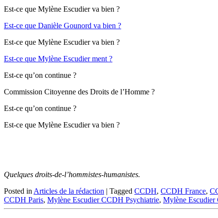
Est-ce que Mylène Escudier va bien ?
Est-ce que Danièle Gounord va bien ?
Est-ce que Mylène Escudier va bien ?
Est-ce que Mylène Escudier ment ?
Est-ce qu’on continue ?
Commission Citoyenne des Droits de l’Homme ?
Est-ce qu’on continue ?
Est-ce que Mylène Escudier va bien ?
Quelques droits-de-l’hommistes-humanistes.
Posted in
Articles de la rédaction
|
Tagged
CCDH
,
CCDH France
,
CC
CCDH Paris
,
Mylène Escudier CCDH Psychiatrie
,
Mylène Escudie