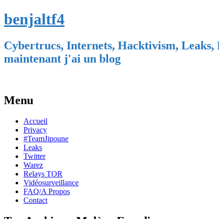
benjaltf4
Cybertrucs, Internets, Hacktivism, Leaks, 
maintenant j'ai un blog
Menu
Skip
Accueil
to
Privacy
content
#TeamJipoune
Leaks
Twitter
Warez
Relays TOR
Vidéosurveillance
FAQ/A Propos
Contact