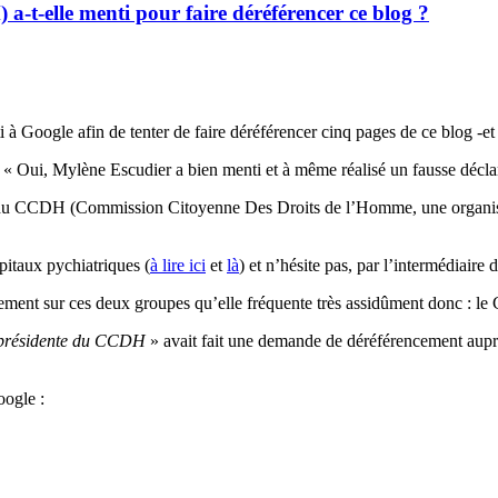
-t-elle menti pour faire déréférencer ce blog ?
Google afin de tenter de faire déréférencer cinq pages de ce blog -et 
ar « Oui, Mylène Escudier a bien menti et à même réalisé un fausse décl
 du CCDH (Commission Citoyenne Des Droits de l’Homme, une organisation
pitaux pychiatriques (
à lire ici
et
là
) et n’hésite pas, par l’intermédiaire
galement sur ces deux groupes qu’elle fréquente très assidûment donc : le
présidente du CCDH
» avait fait une demande de déréférencement auprè
oogle :