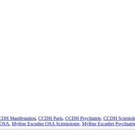
DH Manifestation
,
CCDH Paris
,
CCDH Psychiatrie
,
CCDH Scientol
r OSA
,
Mylène Escudier OSA Scientologie
,
Mylène Escudier Psychiatri