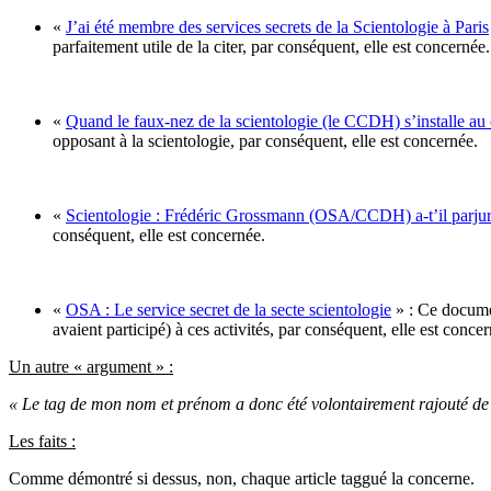
«
J’ai été membre des services secrets de la Scientologie à Paris
parfaitement utile de la citer, par conséquent, elle est concernée.
«
Quand le faux-nez de la scientologie (le CCDH) s’installe au 
opposant à la scientologie, par conséquent, elle est concernée.
«
Scientologie : Frédéric Grossmann (OSA/CCDH) a-t’il parjur
conséquent, elle est concernée.
«
OSA : Le service secret de la secte scientologie
» : Ce documen
avaient participé) à ces activités, par conséquent, elle est conce
Un autre « argument » :
« Le tag de mon nom et prénom a donc été volontairement rajouté de f
Les faits :
Comme démontré si dessus, non, chaque article taggué la concerne.