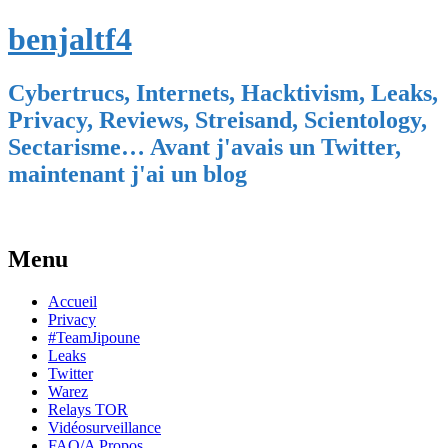
benjaltf4
Cybertrucs, Internets, Hacktivism, Leaks,
Privacy, Reviews, Streisand, Scientology,
Sectarisme… Avant j'avais un Twitter,
maintenant j'ai un blog
Menu
Skip
Accueil
to
Privacy
content
#TeamJipoune
Leaks
Twitter
Warez
Relays TOR
Vidéosurveillance
FAQ/A Propos