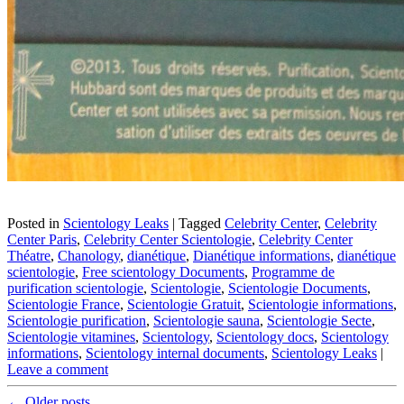
Posted in
Scientology Leaks
|
Tagged
Celebrity Center
,
Celebrity
Center Paris
,
Celebrity Center Scientologie
,
Celebrity Center
Théatre
,
Chanology
,
dianétique
,
Dianétique informations
,
dianétique
scientologie
,
Free scientology Documents
,
Programme de
purification scientologie
,
Scientologie
,
Scientologie Documents
,
Scientologie France
,
Scientologie Gratuit
,
Scientologie informations
,
Scientologie purification
,
Scientologie sauna
,
Scientologie Secte
,
Scientologie vitamines
,
Scientology
,
Scientology docs
,
Scientology
informations
,
Scientology internal documents
,
Scientology Leaks
|
Leave a comment
Post
←
Older posts