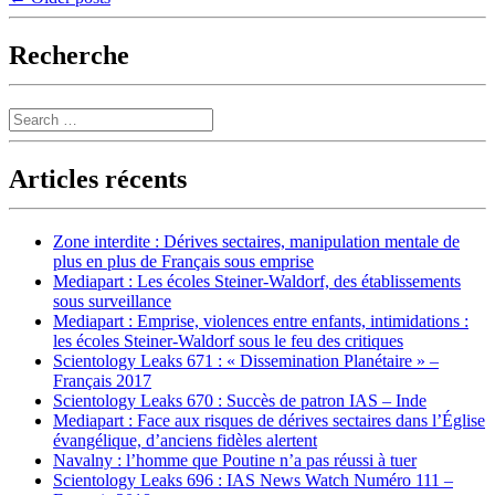
navigation
Recherche
Search
Articles récents
Zone interdite : Dérives sectaires, manipulation mentale de
plus en plus de Français sous emprise
Mediapart : Les écoles Steiner-Waldorf, des établissements
sous surveillance
Mediapart : Emprise, violences entre enfants, intimidations :
les écoles Steiner-Waldorf sous le feu des critiques
Scientology Leaks 671 : « Dissemination Planétaire » –
Français 2017
Scientology Leaks 670 : Succès de patron IAS – Inde
Mediapart : Face aux risques de dérives sectaires dans l’Église
évangélique, d’anciens fidèles alertent
Navalny : l’homme que Poutine n’a pas réussi à tuer
Scientology Leaks 696 : IAS News Watch Numéro 111 –