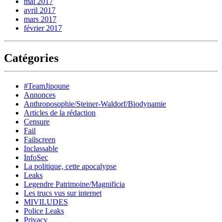
mai 2017
avril 2017
mars 2017
février 2017
Catégories
#TeamJipoune
Annonces
Anthroposophie/Steiner-Waldorf/Biodynamie
Articles de la rédaction
Censure
Fail
Failscreen
Inclassable
InfoSec
La politique, cette apocalypse
Leaks
Legendre Patrimoine/Magnificia
Les trucs vus sur internet
MIVILUDES
Police Leaks
Privacy