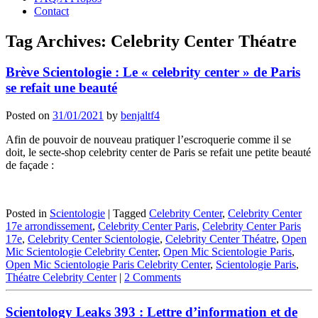
Contact
Tag Archives:
Celebrity Center Théatre
Brève Scientologie : Le « celebrity center » de Paris
se refait une beauté
Posted on
31/01/2021
by
benjaltf4
Afin de pouvoir de nouveau pratiquer l’escroquerie comme il se
doit, le secte-shop celebrity center de Paris se refait une petite beauté
de façade :
Posted in
Scientologie
|
Tagged
Celebrity Center
,
Celebrity Center
17e arrondissement
,
Celebrity Center Paris
,
Celebrity Center Paris
17e
,
Celebrity Center Scientologie
,
Celebrity Center Théatre
,
Open
Mic Scientologie Celebrity Center
,
Open Mic Scientologie Paris
,
Open Mic Scientologie Paris Celebrity Center
,
Scientologie Paris
,
Théatre Celebrity Center
|
2 Comments
Scientology Leaks 393 : Lettre d’information et de