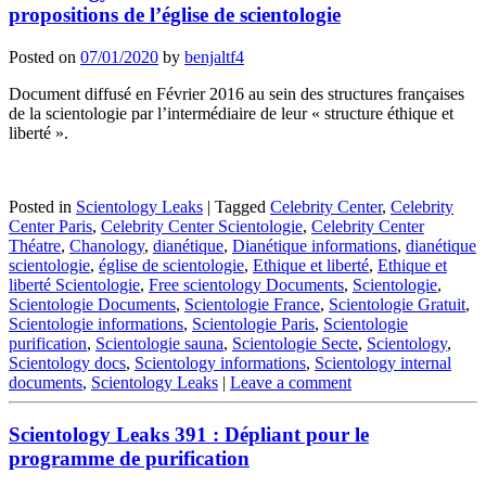
propositions de l’église de scientologie
Posted on
07/01/2020
by
benjaltf4
Document diffusé en Février 2016 au sein des structures françaises
de la scientologie par l’intermédiaire de leur « structure éthique et
liberté ».
Posted in
Scientology Leaks
|
Tagged
Celebrity Center
,
Celebrity
Center Paris
,
Celebrity Center Scientologie
,
Celebrity Center
Théatre
,
Chanology
,
dianétique
,
Dianétique informations
,
dianétique
scientologie
,
église de scientologie
,
Ethique et liberté
,
Ethique et
liberté Scientologie
,
Free scientology Documents
,
Scientologie
,
Scientologie Documents
,
Scientologie France
,
Scientologie Gratuit
,
Scientologie informations
,
Scientologie Paris
,
Scientologie
purification
,
Scientologie sauna
,
Scientologie Secte
,
Scientology
,
Scientology docs
,
Scientology informations
,
Scientology internal
documents
,
Scientology Leaks
|
Leave a comment
Scientology Leaks 391 : Dépliant pour le
programme de purification