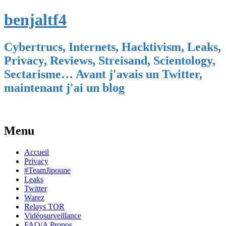
benjaltf4
Cybertrucs, Internets, Hacktivism, Leaks,
Privacy, Reviews, Streisand, Scientology,
Sectarisme… Avant j'avais un Twitter,
maintenant j'ai un blog
Menu
Skip
Accueil
to
Privacy
content
#TeamJipoune
Leaks
Twitter
Warez
Relays TOR
Vidéosurveillance
FAQ/A Propos