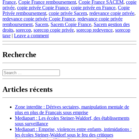
France
,
Copie France remboursement
,
Copie France SACEM
,
copie
privée
,
copie privée Copie France
,
copie privée en France
,
Copie
Privée remboursement
,
copie privée Sacem
,
redevance copie privée
,
redevance copie privée Copie France
,
redevance copie privée
remboursement
,
Sacem
,
Sacem Copie France
,
Sacem gestion des
droits
,
sorecop
,
sorecop copie privée
,
sorecop redevence
,
sorecop
taxe
|
Leave a comment
Recherche
Search
Articles récents
Zone interdite : Dérives sectaires, manipulation mentale de
plus en plus de Français sous emprise
Mediapart : Les écoles Steiner-Waldorf, des établissements
sous surveillance
Mediapart : Emprise, violences entre enfants, intimidations :
les écoles Steiner-Waldorf sous le feu des critiques