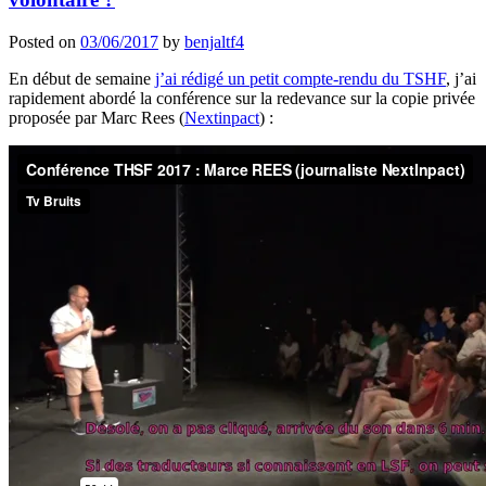
Posted on
03/06/2017
by
benjaltf4
En début de semaine
j’ai rédigé un petit compte-rendu du TSHF
, j’ai
rapidement abordé la conférence sur la redevance sur la copie privée
proposée par Marc Rees (
Nextinpact
) :