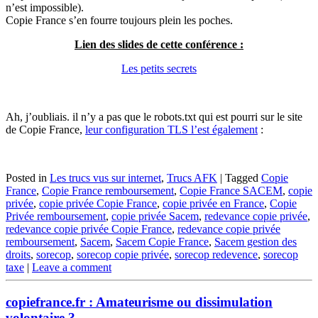
n’est impossible).
Copie France s’en fourre toujours plein les poches.
Lien des slides de cette conférence :
Les petits secrets
Ah, j’oubliais. il n’y a pas que le robots.txt qui est pourri sur le site
de Copie France,
leur configuration TLS l’est également
:
Posted in
Les trucs vus sur internet
,
Trucs AFK
|
Tagged
Copie
France
,
Copie France remboursement
,
Copie France SACEM
,
copie
privée
,
copie privée Copie France
,
copie privée en France
,
Copie
Privée remboursement
,
copie privée Sacem
,
redevance copie privée
,
redevance copie privée Copie France
,
redevance copie privée
remboursement
,
Sacem
,
Sacem Copie France
,
Sacem gestion des
droits
,
sorecop
,
sorecop copie privée
,
sorecop redevence
,
sorecop
taxe
|
Leave a comment
copiefrance.fr : Amateurisme ou dissimulation
volontaire ?