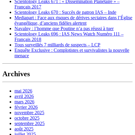
Scientology Leaks 671 : « Dissemination Planétaire » –
Français 2017
Scientology Leaks 670 : Succès de patron IAS – Inde
Mediapart : Face aux risques de dérives sectaires dans l’Église
évangélique, d’anciens fidèles alertent
Navalny : l’homme que Poutine n’a pas réussi à tuer
Scientology Leaks 696 : IAS News Watch Numéro 111 –
Français 2018
Tous surveillés 7 milliards de suspects – LCP
Enquête Exclusive : Complotistes et survivalistes la nouvelle
menace
Archives
mai 2026
avril 2026
mars 2026
février 2026
novembre 2025
octobre 2025
septembre 2025
août 2025
juillet 2025