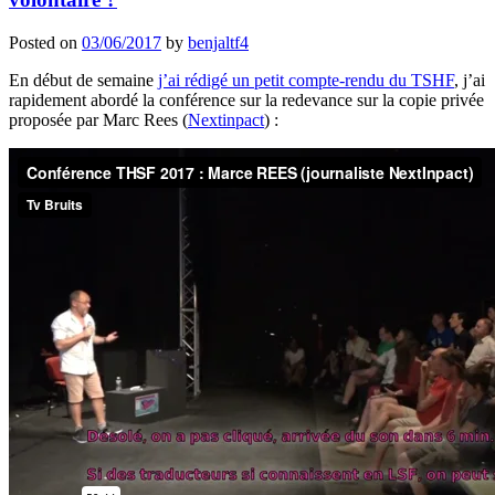
Posted on
03/06/2017
by
benjaltf4
En début de semaine
j’ai rédigé un petit compte-rendu du TSHF
, j’ai
rapidement abordé la conférence sur la redevance sur la copie privée
proposée par Marc Rees (
Nextinpact
) :