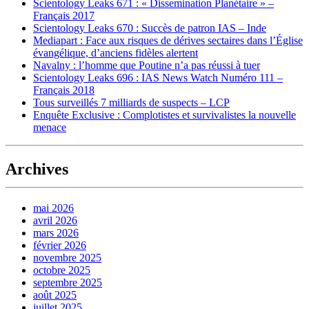
Scientology Leaks 671 : « Dissemination Planétaire » –
Français 2017
Scientology Leaks 670 : Succès de patron IAS – Inde
Mediapart : Face aux risques de dérives sectaires dans l’Église
évangélique, d’anciens fidèles alertent
Navalny : l’homme que Poutine n’a pas réussi à tuer
Scientology Leaks 696 : IAS News Watch Numéro 111 –
Français 2018
Tous surveillés 7 milliards de suspects – LCP
Enquête Exclusive : Complotistes et survivalistes la nouvelle
menace
Archives
mai 2026
avril 2026
mars 2026
février 2026
novembre 2025
octobre 2025
septembre 2025
août 2025
juillet 2025