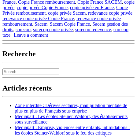
France
,
Copie France remboursement
,
Copie France SACEM
,
copie
privée
,
copie privée Copie France
,
copie privée en France
,
Copie
Privée remboursement
,
copie privée Sacem
,
redevance copie privée
,
redevance copie privée Copie France
,
redevance copie privée
remboursement
,
Sacem
,
Sacem Copie France
,
Sacem gestion des
droits
,
sorecop
,
sorecop copie privée
,
sorecop redevence
,
sorecop
taxe
|
Leave a comment
Recherche
Search
Articles récents
Zone interdite : Dérives sectaires, manipulation mentale de
plus en plus de Français sous emprise
Mediapart : Les écoles Steiner-Waldorf, des établissements
sous surveillance
Mediapart : Emprise, violences entre enfants, intimidations :
les écoles Steiner-Waldorf sous le feu des critiques