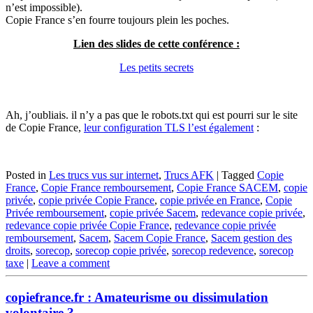
n’est impossible).
Copie France s’en fourre toujours plein les poches.
Lien des slides de cette conférence :
Les petits secrets
Ah, j’oubliais. il n’y a pas que le robots.txt qui est pourri sur le site
de Copie France,
leur configuration TLS l’est également
:
Posted in
Les trucs vus sur internet
,
Trucs AFK
|
Tagged
Copie
France
,
Copie France remboursement
,
Copie France SACEM
,
copie
privée
,
copie privée Copie France
,
copie privée en France
,
Copie
Privée remboursement
,
copie privée Sacem
,
redevance copie privée
,
redevance copie privée Copie France
,
redevance copie privée
remboursement
,
Sacem
,
Sacem Copie France
,
Sacem gestion des
droits
,
sorecop
,
sorecop copie privée
,
sorecop redevence
,
sorecop
taxe
|
Leave a comment
copiefrance.fr : Amateurisme ou dissimulation
volontaire ?