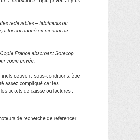
rer la redevance copie privée auprès
 des redevables – fabricants ou
s qui lui ont donné un mandat de
, Copie France absorbant Sorecop
ur copie privée.
nnels peuvent, sous-conditions, être
té assez compliqué car les
es tickets de caisse ou factures :
x moteurs de recherche de référencer