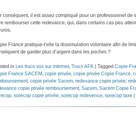
r conséquent, il est assez compliqué pour un professionnel de s
ire rembourser cette redevance, qui, dans certains cas peu attein
euros.
pie France pratique-t’elle la dissimulation volontaire afin de li
nséquent de garder plus d’argent dans les poches ?
sted in
Les trucs vus sur internet
,
Trucs AFK
|
Tagged
Copie Fr
pie France SACEM
,
copie privée
,
copie privée Copie France
,
c
mboursement
,
copie privée Sacem
,
redevance copie privée
,
red
devance copie privée remboursement
,
Sacem
,
Sacem Copie Fr
recop
,
sorecop copie privée
,
sorecop redevence
,
sorecop taxe