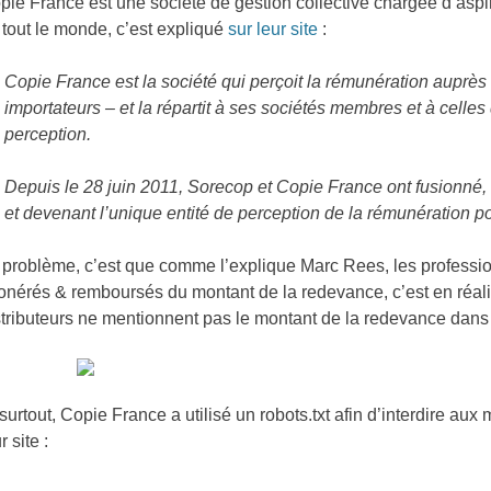
pie France est une société de gestion collective chargée d’aspi
 tout le monde, c’est expliqué
sur leur site
:
Copie France est la société qui perçoit la rémunération auprès
importateurs – et la répartit à ses sociétés membres et à celle
perception.
Depuis le 28 juin 2011, Sorecop et Copie France ont fusionné
et devenant l’unique entité de perception de la rémunération po
 problème, c’est que comme l’explique Marc Rees, les professio
onérés & remboursés du montant de la redevance, c’est en réali
stributeurs ne mentionnent pas le montant de la redevance dans l
 surtout, Copie France a utilisé un robots.txt afin d’interdire au
r site :