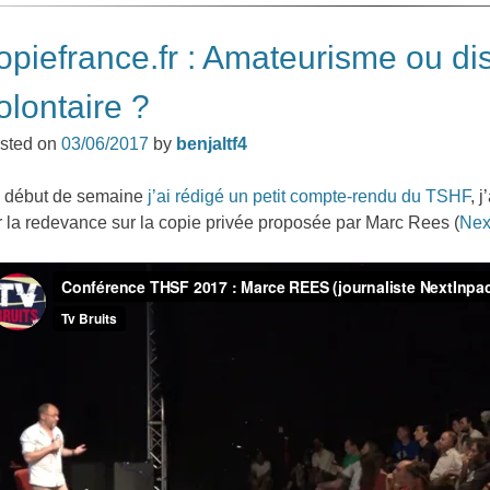
opiefrance.fr : Amateurisme ou di
olontaire ?
sted on
03/06/2017
by
benjaltf4
 début de semaine
j’ai rédigé un petit compte-rendu du TSHF
, 
r la redevance sur la copie privée proposée par Marc Rees (
Nex