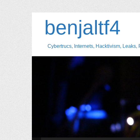
benjaltf4
Cybertrucs, Internets, Hacktivism, Leaks, 