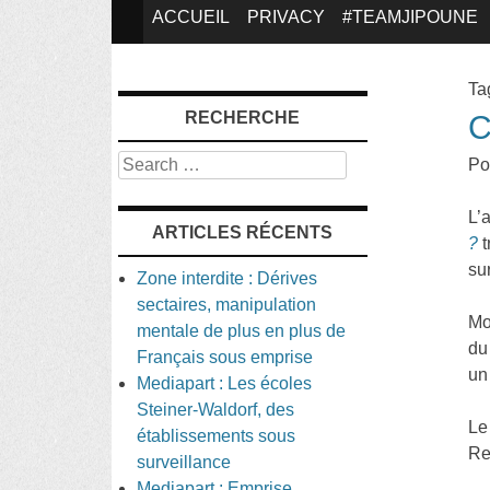
SKIP
ACCUEIL
PRIVACY
#TEAMJIPOUNE
TO
Ta
RECHERCHE
C
CONTENT
Search
Po
L’a
ARTICLES RÉCENTS
?
t
su
Zone interdite : Dérives
sectaires, manipulation
Mo
mentale de plus en plus de
du
Français sous emprise
un
Mediapart : Les écoles
Steiner-Waldorf, des
Le
établissements sous
Re
surveillance
Mediapart : Emprise,