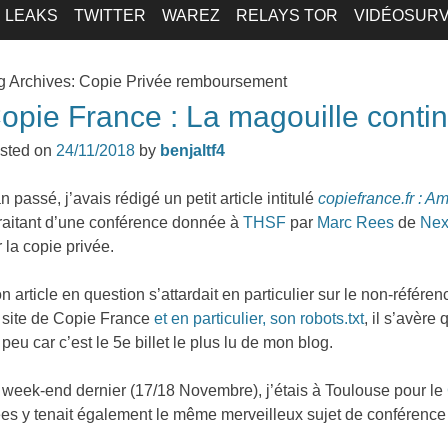
LEAKS
TWITTER
WAREZ
RELAYS TOR
VIDÉOSURV
g Archives:
Copie Privée remboursement
opie France : La magouille contin
sted on
24/11/2018
by
benjaltf4
n passé, j’avais rédigé un petit article intitulé
copiefrance.fr : A
raitant d’une conférence donnée à
THSF
par
Marc Rees
de
Nex
r la copie privée.
n article en question s’attardait en particulier sur le non-référe
 site de Copie France
et en particulier, son robots.txt
, il s’avère
 peu car c’est le 5e billet le plus lu de mon blog.
 week-end dernier (17/18 Novembre), j’étais à Toulouse pour le
es y tenait également le même merveilleux sujet de conférence 