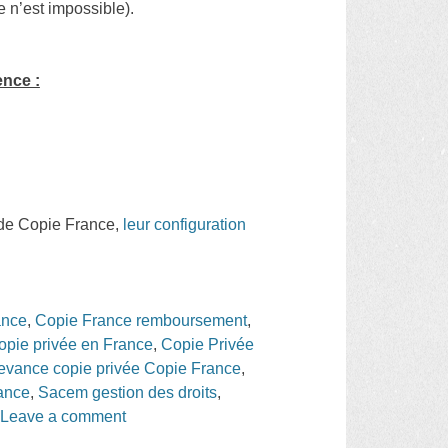
 n’est impossible).
ence :
te de Copie France,
leur configuration
ance
,
Copie France remboursement
,
opie privée en France
,
Copie Privée
evance copie privée Copie France
,
ance
,
Sacem gestion des droits
,
|
Leave a comment