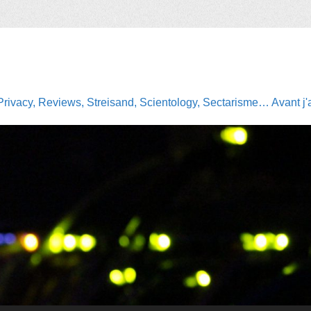
Privacy, Reviews, Streisand, Scientology, Sectarisme… Avant j'av