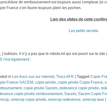
 procédure de remboursement est toujours aussi complexe (si ce
pie France s’en fourre toujours plein les poches.
Lien des slides de cette confér
Les petits secrets
, j’oubliais. il n’y a pas que le robots.txt qui est pourri sur le si
S l’est également
:
sted in
Les trucs vus sur internet
,
Trucs AFK
|
Tagged
Copie Fr
pie France SACEM
,
copie privée
,
copie privée Copie France
,
c
mboursement
,
copie privée Sacem
,
redevance copie privée
,
red
devance copie privée remboursement
,
Sacem
,
Sacem Copie Fr
recop
,
sorecop copie privée
,
sorecop redevence
,
sorecop taxe