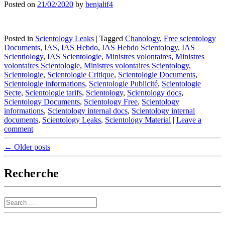
Posted on
21/02/2020
by
benjaltf4
Posted in
Scientology Leaks
|
Tagged
Chanology
,
Free scientology
Documents
,
IAS
,
IAS Hebdo
,
IAS Hebdo Scientology
,
IAS
Scientiology
,
IAS Scientologie
,
Ministres volontaires
,
Ministres
volontaires Scientologie
,
Ministres volontaires Scientology
,
Scientologie
,
Scientologie Critique
,
Scientologie Documents
,
Scientologie informations
,
Scientologie Publicité
,
Scientologie
Secte
,
Scientologie tarifs
,
Scientology
,
Scientology docs
,
Scientology Documents
,
Scientology Free
,
Scientology
informations
,
Scientology internal docs
,
Scientology internal
documents
,
Scientology Leaks
,
Scientology Material
|
Leave a
comment
Post
←
Older posts
navigation
Recherche
Search