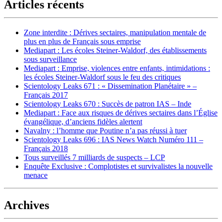
Articles récents
Zone interdite : Dérives sectaires, manipulation mentale de
plus en plus de Français sous emprise
Mediapart : Les écoles Steiner-Waldorf, des établissements
sous surveillance
Mediapart : Emprise, violences entre enfants, intimidations :
les écoles Steiner-Waldorf sous le feu des critiques
Scientology Leaks 671 : « Dissemination Planétaire » –
Français 2017
Scientology Leaks 670 : Succès de patron IAS – Inde
Mediapart : Face aux risques de dérives sectaires dans l’Église
évangélique, d’anciens fidèles alertent
Navalny : l’homme que Poutine n’a pas réussi à tuer
Scientology Leaks 696 : IAS News Watch Numéro 111 –
Français 2018
Tous surveillés 7 milliards de suspects – LCP
Enquête Exclusive : Complotistes et survivalistes la nouvelle
menace
Archives