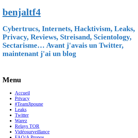
benjaltf4
Cybertrucs, Internets, Hacktivism, Leaks,
Privacy, Reviews, Streisand, Scientology,
Sectarisme… Avant j'avais un Twitter,
maintenant j'ai un blog
Menu
Skip
Accueil
to
Privacy
content
#TeamJipoune
Leaks
Twitter
Warez
Relays TOR
Vidéosurveillance
FAQ/A Propos