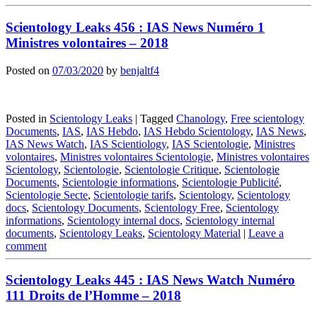
Scientology Leaks 456 : IAS News Numéro 1
Ministres volontaires – 2018
Posted on
07/03/2020
by
benjaltf4
Posted in
Scientology Leaks
|
Tagged
Chanology
,
Free scientology
Documents
,
IAS
,
IAS Hebdo
,
IAS Hebdo Scientology
,
IAS News
,
IAS News Watch
,
IAS Scientiology
,
IAS Scientologie
,
Ministres
volontaires
,
Ministres volontaires Scientologie
,
Ministres volontaires
Scientology
,
Scientologie
,
Scientologie Critique
,
Scientologie
Documents
,
Scientologie informations
,
Scientologie Publicité
,
Scientologie Secte
,
Scientologie tarifs
,
Scientology
,
Scientology
docs
,
Scientology Documents
,
Scientology Free
,
Scientology
informations
,
Scientology internal docs
,
Scientology internal
documents
,
Scientology Leaks
,
Scientology Material
|
Leave a
comment
Scientology Leaks 445 : IAS News Watch Numéro
111 Droits de l’Homme – 2018