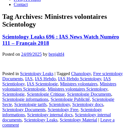
Contact
Tag Archives:
Ministres volontaires
Scientology
Scientology Leaks 696 : IAS News Watch Numéro
111 – Français 2018
Posted on
24/09/2025
by
benjaltf4
Posted in
Scientology Leaks
|
Tagged
Chanology
,
Free scientology
Documents
,
IAS
,
IAS Hebdo
,
IAS Hebdo Scientology
,
IAS
Scientiology
,
IAS Scientologie
,
Ministres volontaires
,
Ministres
volontaires Scientologie
,
Ministres volontaires Scientology
,
Scientologie
,
Scientologie Critique
,
Scientologie Documents
,
Scientologie informations
,
Scientologie Publicité
,
Scientologie
Secte
,
Scientologie tarifs
,
Scientology
,
Scientology docs
,
Scientology Documents
,
Scientology Free
,
Scientology
informations
,
Scientology internal docs
,
Scientology internal
documents
,
Scientology Leaks
,
Scientology Material
|
Leave a
comment