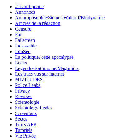
#TeamJipoune
Annonces
Anthroposophie/Steiner-Waldorf/Biodynamie
Articles de la rédaction
Censure
Fail
Failscreen
Inclassable
InfoSec
La politique, cette apocalypse
Leaks
Legendre Patrimoine/Magnificia
Les trucs vus sur internet
MIVILUDES
Police Leaks
Privacy
Reviews
Scientologie
Scientology Leaks
Screenfails
Sectes
Trucs AFK
Tutoriels
Vie Privée