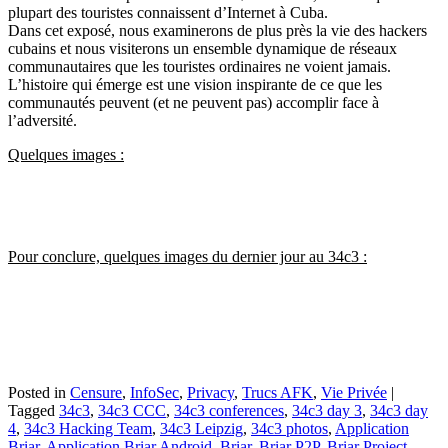
plupart des touristes connaissent d’Internet à Cuba.
Dans cet exposé, nous examinerons de plus près la vie des hackers
cubains et nous visiterons un ensemble dynamique de réseaux
communautaires que les touristes ordinaires ne voient jamais.
L’histoire qui émerge est une vision inspirante de ce que les
communautés peuvent (et ne peuvent pas) accomplir face à
l’adversité.
Quelques images :
Pour conclure, quelques images du dernier jour au 34c3 :
Posted in
Censure
,
InfoSec
,
Privacy
,
Trucs AFK
,
Vie Privée
|
Tagged
34c3
,
34c3 CCC
,
34c3 conferences
,
34c3 day 3
,
34c3 day
4
,
34c3 Hacking Team
,
34c3 Leipzig
,
34c3 photos
,
Application
Briar
,
Application Briar Android
,
Briar
,
Briar P2P
,
Briar Project
,