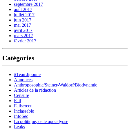
septembre 2017
août 2017
juillet 2017
juin 2017
mai 2017
avril 2017
mars 2017
février 2017
Catégories
#TeamJipoune
Annonces
Anthroposophie/Steiner-Waldorf/Biodynamie
Articles de la rédaction
Censure
Fail
Failscreen
Inclassable
InfoSec
La politique, cette apocalypse
Leaks