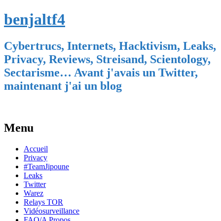
benjaltf4
Cybertrucs, Internets, Hacktivism, Leaks,
Privacy, Reviews, Streisand, Scientology,
Sectarisme… Avant j'avais un Twitter,
maintenant j'ai un blog
Menu
Skip
Accueil
to
Privacy
content
#TeamJipoune
Leaks
Twitter
Warez
Relays TOR
Vidéosurveillance
FAQ/A Propos