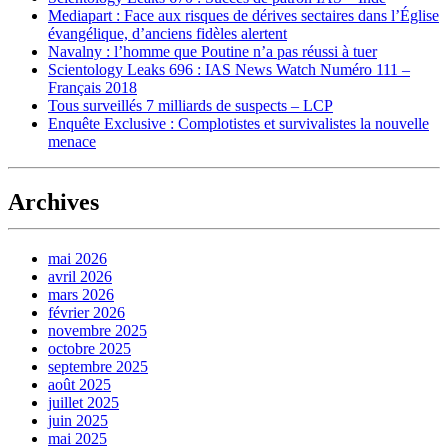
Mediapart : Face aux risques de dérives sectaires dans l’Église
évangélique, d’anciens fidèles alertent
Navalny : l’homme que Poutine n’a pas réussi à tuer
Scientology Leaks 696 : IAS News Watch Numéro 111 –
Français 2018
Tous surveillés 7 milliards de suspects – LCP
Enquête Exclusive : Complotistes et survivalistes la nouvelle
menace
Archives
mai 2026
avril 2026
mars 2026
février 2026
novembre 2025
octobre 2025
septembre 2025
août 2025
juillet 2025
juin 2025
mai 2025