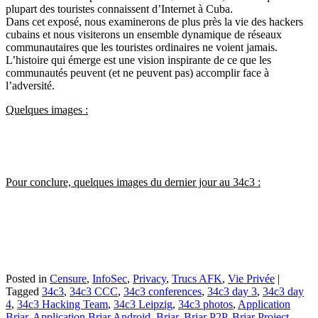
plupart des touristes connaissent d’Internet à Cuba.
Dans cet exposé, nous examinerons de plus près la vie des hackers
cubains et nous visiterons un ensemble dynamique de réseaux
communautaires que les touristes ordinaires ne voient jamais.
L’histoire qui émerge est une vision inspirante de ce que les
communautés peuvent (et ne peuvent pas) accomplir face à
l’adversité.
Quelques images :
Pour conclure, quelques images du dernier jour au 34c3 :
Posted in
Censure
,
InfoSec
,
Privacy
,
Trucs AFK
,
Vie Privée
|
Tagged
34c3
,
34c3 CCC
,
34c3 conferences
,
34c3 day 3
,
34c3 day
4
,
34c3 Hacking Team
,
34c3 Leipzig
,
34c3 photos
,
Application
Briar
,
Application Briar Android
,
Briar
,
Briar P2P
,
Briar Project
,