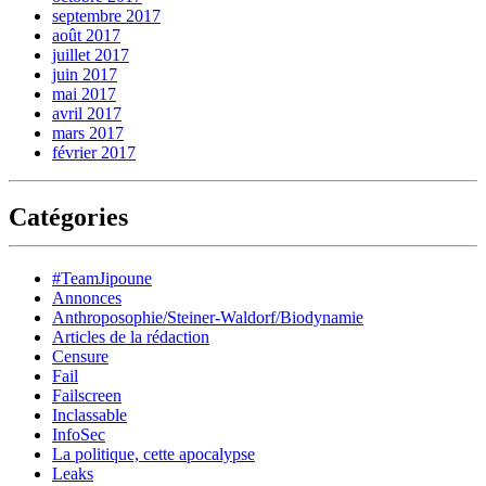
septembre 2017
août 2017
juillet 2017
juin 2017
mai 2017
avril 2017
mars 2017
février 2017
Catégories
#TeamJipoune
Annonces
Anthroposophie/Steiner-Waldorf/Biodynamie
Articles de la rédaction
Censure
Fail
Failscreen
Inclassable
InfoSec
La politique, cette apocalypse
Leaks