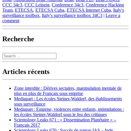
CCC 34c3
,
CCC Leipzig
,
Conference 34c3
,
Conference Hacking
Team
,
ETECSA
,
ETECSA Cuba
,
ETECSA Internet Cuba
,
Italy's
surveillance toolbox
,
Italy's surveillance toolbox 34C3
|
Leave a
comment
Recherche
Search
Articles récents
Zone interdite : Dérives sectaires, manipulation mentale de
plus en plus de Français sous emprise
Mediapart : Les écoles Steiner-Waldorf, des établissements
sous surveillance
Mediapart : Emprise, violences entre enfants, intimidations :
les écoles Steiner-Waldorf sous le feu des critiques
Scientology Leaks 671 : « Dissemination Planétaire » –
Français 2017
Scientology Leaks 670 : Succès de patron IAS – Inde