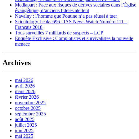
Mediapart : Face aux risques de dérives sectaires dans l’Église
évangélique, d’anciens fidèles alertent
Navalny : l’homme que Poutine n’a pas réussi à tuer
Scientology Leaks 696 : IAS News Watch Numéro 111 –
Français 2018
Tous surveillés 7 milliards de suspects – LCP
Enquête Exclusive : Complotistes et survivalistes la nouvelle
menace
Archives
mai 2026
avril 2026
mars 2026
février 2026
novembre 2025
octobre 2025
septembre 2025
août 2025
juillet 2025
juin 2025
mai 2025