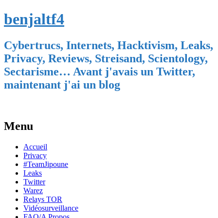
benjaltf4
Cybertrucs, Internets, Hacktivism, Leaks,
Privacy, Reviews, Streisand, Scientology,
Sectarisme… Avant j'avais un Twitter,
maintenant j'ai un blog
Menu
Skip
Accueil
to
Privacy
content
#TeamJipoune
Leaks
Twitter
Warez
Relays TOR
Vidéosurveillance
FAQ/A Propos