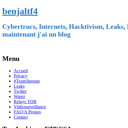
benjaltf4
Cybertrucs, Internets, Hacktivism, Leaks, 
maintenant j'ai un blog
Menu
Skip
Accueil
to
Privacy
content
#TeamJipoune
Leaks
Twitter
Warez
Relays TOR
Vidéosurveillance
FAQ/A Propos
Contact