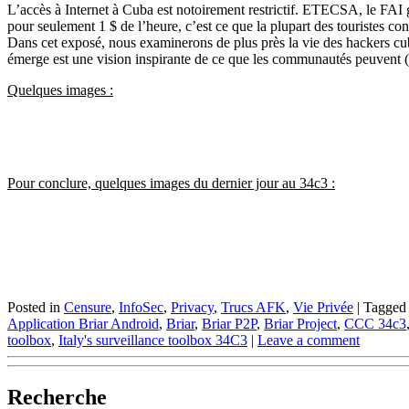
L’accès à Internet à Cuba est notoirement restrictif.
ETECSA, le FAI gér
pour seulement 1 $ de l’heure, c’est ce que la plupart des touristes co
Dans cet exposé, nous examinerons de plus près la vie des hackers cub
émerge est une vision inspirante de ce que les communautés peuvent (e
Quelques images :
Pour conclure, quelques images du dernier jour au 34c3 :
Posted in
Censure
,
InfoSec
,
Privacy
,
Trucs AFK
,
Vie Privée
|
Tagge
Application Briar Android
,
Briar
,
Briar P2P
,
Briar Project
,
CCC 34c3
toolbox
,
Italy's surveillance toolbox 34C3
|
Leave a comment
Recherche