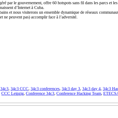
é par le gouvernement, offre 60 hotspots sans fil dans les parcs et les h
nnaissent d’Internet à Cuba.
ains et nous visiterons un ensemble dynamique de réseaux communautaire
t ne peuvent pas) accomplir face à l’adversité.
d
34c3
,
34c3 CCC
,
34c3 conferences
,
34c3 day 3
,
34c3 day 4
,
34c3 Ha
,
CCC Leipzig
,
Conference 34c3
,
Conference Hacking Team
,
ETECS