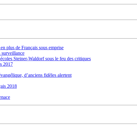
s en plus de Français sous emprise
 surveillance
 écoles Steiner-Waldorf sous le feu des critiques
is 2017
évangélique, d’anciens fidèles alertent
ais 2018
menace