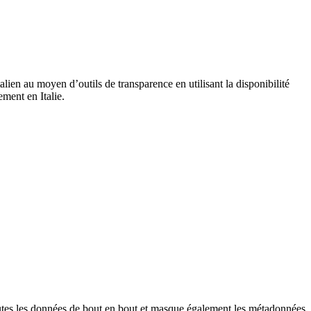
talien au moyen d’outils de transparence en utilisant
la disponibilité
ment en Italie.
outes les données de bout en bout et masque également les métadonnées