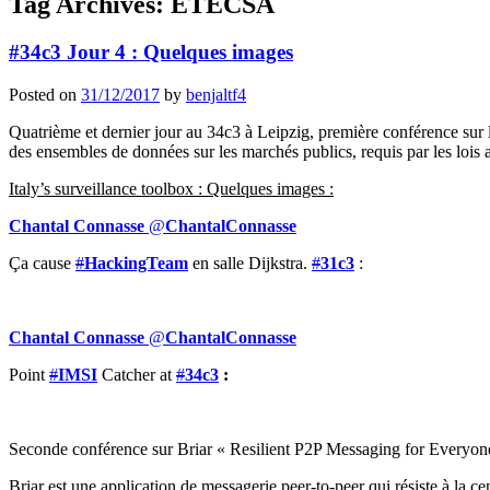
Tag Archives:
ETECSA
#34c3 Jour 4 : Quelques images
Posted on
31/12/2017
by
benjaltf4
Quatrième et dernier jour au 34c3 à Leipzig, première conférence sur
des ensembles de données sur les marchés publics, requis par les lois 
Italy’s surveillance toolbox : Quelques images :
Chantal Connasse
@
ChantalConnasse
Ça cause
#
HackingTeam
en salle Dijkstra.
#
31c3
:
Chantal Connasse
@
ChantalConnasse
Point
#
IMSI
Catcher at
#
34c3
:
Seconde conférence sur Briar « Resilient P2P Messaging for Everyone 
Briar est une application de messagerie peer-to-peer qui résiste à la c