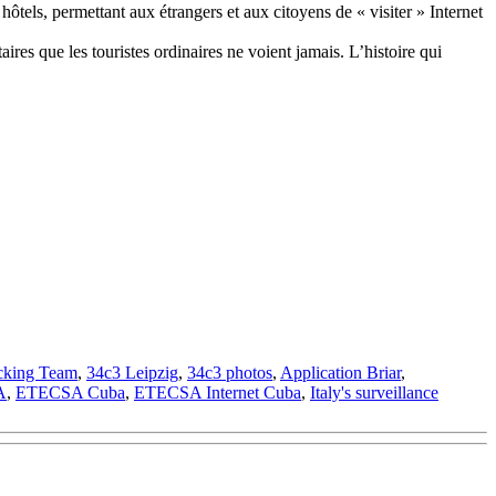
ôtels, permettant aux étrangers et aux citoyens de « visiter » Internet
s que les touristes ordinaires ne voient jamais. L’histoire qui
cking Team
,
34c3 Leipzig
,
34c3 photos
,
Application Briar
,
A
,
ETECSA Cuba
,
ETECSA Internet Cuba
,
Italy's surveillance