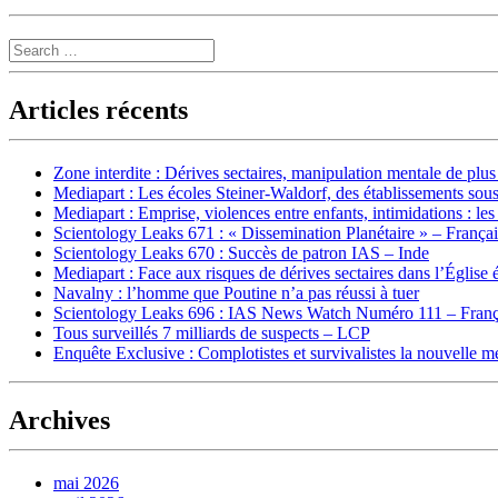
Search
Articles récents
Zone interdite : Dérives sectaires, manipulation mentale de plu
Mediapart : Les écoles Steiner-Waldorf, des établissements sous
Mediapart : Emprise, violences entre enfants, intimidations : les
Scientology Leaks 671 : « Dissemination Planétaire » – França
Scientology Leaks 670 : Succès de patron IAS – Inde
Mediapart : Face aux risques de dérives sectaires dans l’Église 
Navalny : l’homme que Poutine n’a pas réussi à tuer
Scientology Leaks 696 : IAS News Watch Numéro 111 – Franç
Tous surveillés 7 milliards de suspects – LCP
Enquête Exclusive : Complotistes et survivalistes la nouvelle 
Archives
mai 2026