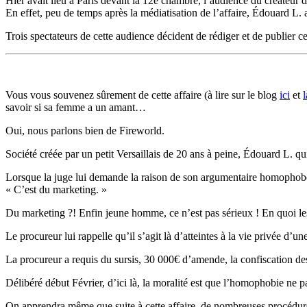
Hier avait lieu à Paris devant la 12e chambre, l’audience du créateur 
En effet, peu de temps après la médiatisation de l’affaire, Édouard L.
Trois spectateurs de cette audience décident de rédiger et de publier c
Vous vous souvenez sûrement de cette affaire (à lire sur le blog
ici
et
l
savoir si sa femme a un amant…
Oui, nous parlons bien de Fireworld.
Société créée par un petit Versaillais de 20 ans à peine, Édouard L. q
Lorsque la juge lui demande la raison de son argumentaire homophobe
« C’est du marketing. »
Du marketing ?! Enfin jeune homme, ce n’est pas sérieux ! En quoi les 
Le procureur lui rappelle qu’il s’agit là d’atteintes à la vie privée d’u
La procureur a requis du sursis, 30 000€ d’amende, la confiscation des
Délibéré début Février, d’ici là, la moralité est que l’homophobie ne p
On apprendra même que suite à cette affaire, de nombreuses procédures i