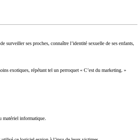
e surveiller ses proches, connaître l’identité sexuelle de ses enfants,
oins exotiques, répétant tel un perroquet « C’est du marketing. »
u matériel informatique.
ilisé ce logiciel espion à l’insu de leurs victimes.