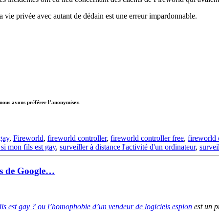
la vie privée avec autant de dédain est une erreur impardonnable.
, nous avons préférer l’anonymiser.
gay
,
Fireworld
,
fireworld controller
,
fireworld controller free
,
fireworld 
si mon fils est gay
,
surveiller à distance l'activité d'un ordinateur
,
survei
ès de Google…
ls est gay ? ou l’homophobie d’un vendeur de logiciels espion
est un p