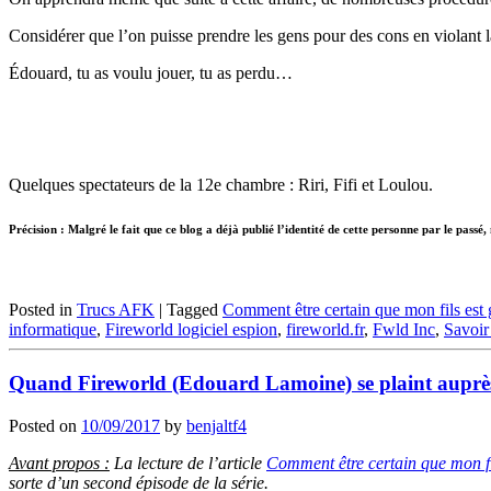
Considérer que l’on puisse prendre les gens pour des cons en violant 
Édouard, tu as voulu jouer, tu as perdu…
Quelques spectateurs de la 12e chambre : Riri, Fifi et Loulou.
Précision : Malgré le fait que ce blog a déjà publié l’identité de cette personne par le passé
Posted in
Trucs AFK
|
Tagged
Comment être certain que mon fils est 
informatique
,
Fireworld logiciel espion
,
fireworld.fr
,
Fwld Inc
,
Savoir 
Quand Fireworld (Edouard Lamoine) se plaint aupr
Posted on
10/09/2017
by
benjaltf4
Avant propos :
La lecture de l’article
Comment être certain que mon fi
sorte d’un second épisode de la série.