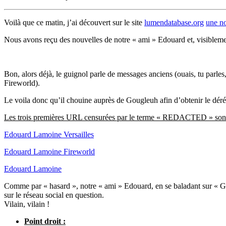
Voilà que ce matin, j’ai découvert sur le site
lumendatabase.org
une no
Nous avons reçu des nouvelles de notre « ami » Edouard et, visiblement,
Bon, alors déjà, le guignol parle de messages anciens (ouais, tu parle
Fireworld).
Le voila donc qu’il chouine auprès de Gougleuh afin d’obtenir le déréf
Les trois premières URL censurées par le terme « REDACTED » sont l
Edouard Lamoine Versailles
Edouard Lamoine Fireworld
Edouard Lamoine
Comme par « hasard », notre « ami » Edouard, en se baladant sur « Goug
sur le réseau social en question.
Vilain, vilain !
Point droit :