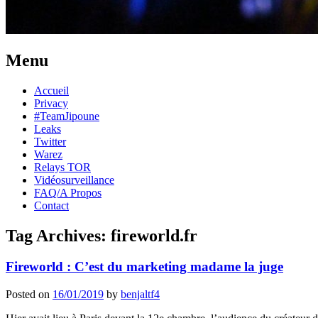
Menu
Skip
Accueil
to
Privacy
content
#TeamJipoune
Leaks
Twitter
Warez
Relays TOR
Vidéosurveillance
FAQ/A Propos
Contact
Tag Archives:
fireworld.fr
Fireworld : C’est du marketing madame la juge
Posted on
16/01/2019
by
benjaltf4