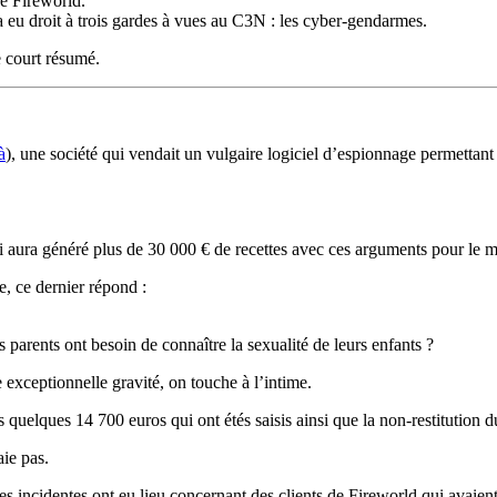
de Fireworld.
 a eu droit à trois gardes à vues au C3N : les cyber-gendarmes.
e court résumé.
à
), une société qui vendait un vulgaire logiciel d’espionnage permettant d
ui aura généré plus de 30 000 € de recettes avec ces arguments pour le m
, ce dernier répond :
parents ont besoin de connaître la sexualité de leurs enfants ?
ne exceptionnelle gravité, on touche à l’intime.
 quelques 14 700 euros qui ont étés saisis ainsi que la non-restitution d
aie pas.
ncidentes ont eu lieu concernant des clients de Fireworld qui avaient ut