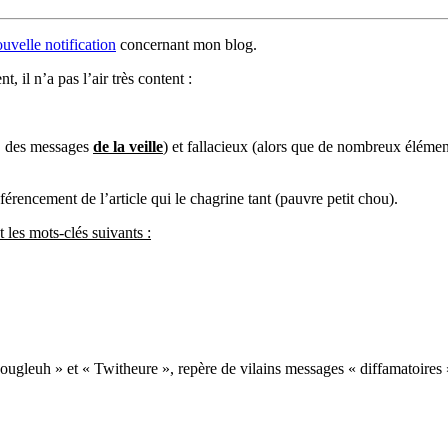
uvelle notification
concernant mon blog.
 il n’a pas l’air très content :
s, des messages
de la veille
) et fallacieux (alors que de nombreux éléme
érencement de l’article qui le chagrine tant (pauvre petit chou).
es mots-clés suivants :
leuh » et « Twitheure », repère de vilains messages « diffamatoires » e