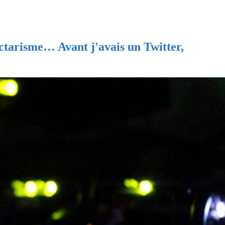
ectarisme… Avant j'avais un Twitter,