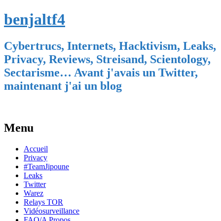
benjaltf4
Cybertrucs, Internets, Hacktivism, Leaks,
Privacy, Reviews, Streisand, Scientology,
Sectarisme… Avant j'avais un Twitter,
maintenant j'ai un blog
Menu
Skip
Accueil
to
Privacy
content
#TeamJipoune
Leaks
Twitter
Warez
Relays TOR
Vidéosurveillance
FAQ/A Propos