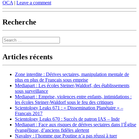
OCA
|
Leave a comment
Recherche
Search
Articles récents
Zone interdite : Dérives sectaires, manipulation mentale de
plus en plus de Français sous emprise
Mediapart : Les écoles Steiner-Waldorf, des établissements
sous surveillance
Mediapart : Emprise, violences entre enfants, intimidations :
les écoles Steiner-Waldorf sous le feu des critiques
Scientology Leaks 671 : « Dissemination Planétaire » –
Français 2017
Scientology Leaks 670 : Succès de patron IAS – Inde
Mediapart : Face aux risques de dérives sectaires dans l’Église
évangélique, d’anciens fidèles alertent
Navalny : l’homme que Poutine n’a pas réussi à tuer