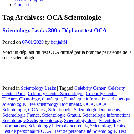
Contact
Tag Archives:
OCA Scientologie
Scientology Leaks 390 : Dépliant test OCA
Posted on
07/01/2020
by
benjaltf4
Voici un dépliant du test OCA diffusé par la branche parisienne de la
secte scientologie.
Posted in
Scientology Leaks
|
Tagged
Celebrity Center
,
Celebrity
Center Paris
,
Celebrity Center Scientologie
,
Celebrity Center
Théatre
,
Chanology
,
dianétique
,
Dianétique informations
,
dianétique
scientologie
,
Free scientology Documents
,
OCA
,
OCA
Scientologie
,
OCA test
,
Scientologie
,
Scientologie Documents
,
Scientologie France
,
Scientologie Gratuit
,
Scientologie informations
,
Scientologie Secte
,
Scientology
,
Scientology docs
,
Scientology
informations
,
Scientology internal documents
,
Scientology Leaks
,
Test de personnalité OCA
,
Test de personnalité Scientologie
,
Test