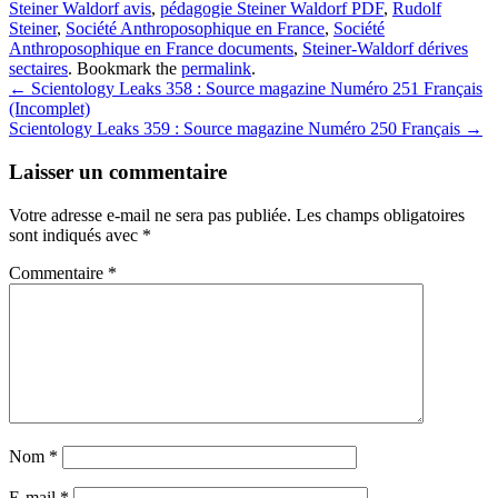
Steiner Waldorf avis
,
pédagogie Steiner Waldorf PDF
,
Rudolf
Steiner
,
Société Anthroposophique en France
,
Société
Anthroposophique en France documents
,
Steiner-Waldorf dérives
sectaires
. Bookmark the
permalink
.
Post
←
Scientology Leaks 358 : Source magazine Numéro 251 Français
(Incomplet)
navigation
Scientology Leaks 359 : Source magazine Numéro 250 Français
→
Laisser un commentaire
Votre adresse e-mail ne sera pas publiée.
Les champs obligatoires
sont indiqués avec
*
Commentaire
*
Nom
*
E-mail
*