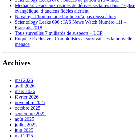
Mediapart : Face aux risques de dérives sectaires dans l’Église
évangélique, d’anciens fidèles alertent
Navalny : l’homme que Poutine n’a pas réussi à tuer
Scientology Leaks 696 : IAS News Watch Numéro 111 –
Français 2018
Tous surveillés 7 milliards de suspects – LCP
Enquête Exclusive : Complotistes et survivalistes la nouvelle
menace
Archives
mai 2026
avril 2026
mars 2026
février 2026
novembre 2025
octobre 2025
septembre 2025
août 2025
juillet 2025
juin 2025
mai 2025