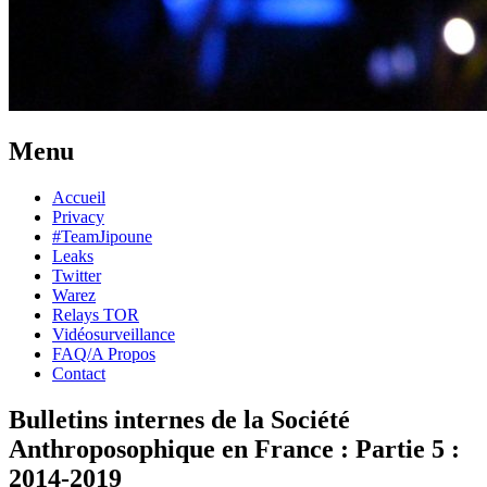
Menu
Skip
Accueil
to
Privacy
content
#TeamJipoune
Leaks
Twitter
Warez
Relays TOR
Vidéosurveillance
FAQ/A Propos
Contact
Bulletins internes de la Société
Anthroposophique en France : Partie 5 :
2014-2019