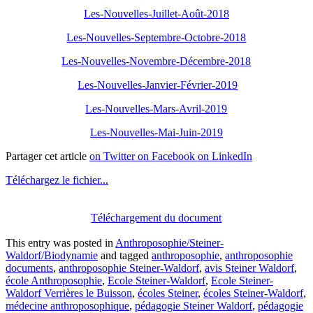
Les-Nouvelles-Juillet-Août-2018
Les-Nouvelles-Septembre-Octobre-2018
Les-Nouvelles-Novembre-Décembre-2018
Les-Nouvelles-Janvier-Février-2019
Les-Nouvelles-Mars-Avril-2019
Les-Nouvelles-Mai-Juin-2019
Partager cet article
on Twitter
on Facebook
on LinkedIn
Téléchargez le fichier...
Téléchargement du document
This entry was posted in
Anthroposophie/Steiner-
Waldorf/Biodynamie
and tagged
anthroposophie
,
anthroposophie
documents
,
anthroposophie Steiner-Waldorf
,
avis Steiner Waldorf
,
école Anthroposophie
,
Ecole Steiner-Waldorf
,
Ecole Steiner-
Waldorf Verrières le Buisson
,
écoles Steiner
,
écoles Steiner-Waldorf
,
médecine anthroposophique
,
pédagogie Steiner Waldorf
,
pédagogie