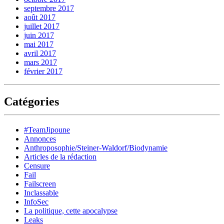
septembre 2017
août 2017
juillet 2017
juin 2017
mai 2017
avril 2017
mars 2017
février 2017
Catégories
#TeamJipoune
Annonces
Anthroposophie/Steiner-Waldorf/Biodynamie
Articles de la rédaction
Censure
Fail
Failscreen
Inclassable
InfoSec
La politique, cette apocalypse
Leaks