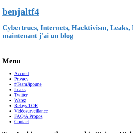
benjaltf4
Cybertrucs, Internets, Hacktivism, Leaks, 
maintenant j'ai un blog
Menu
Skip
Accueil
to
Privacy
content
#TeamJipoune
Leaks
Twitter
Warez
Relays TOR
Vidéosurveillance
FAQ/A Propos
Contact