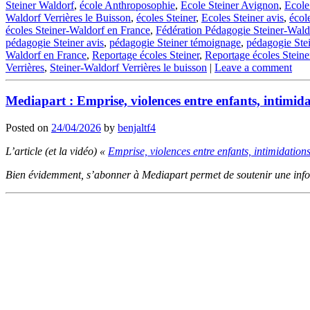
Steiner Waldorf
,
école Anthroposophie
,
Ecole Steiner Avignon
,
Ecole
Waldorf Verrières le Buisson
,
écoles Steiner
,
Ecoles Steiner avis
,
écol
écoles Steiner-Waldorf en France
,
Fédération Pédagogie Steiner-Wald
pédagogie Steiner avis
,
pédagogie Steiner témoignage
,
pédagogie Ste
Waldorf en France
,
Reportage écoles Steiner
,
Reportage écoles Stein
Verrières
,
Steiner-Waldorf Verrières le buisson
|
Leave a comment
Mediapart : Emprise, violences entre enfants, intimidat
Posted on
24/04/2026
by
benjaltf4
L’article (et la vidéo) «
Emprise, violences entre enfants, intimidations
Bien évidemment, s’abonner à Mediapart permet de soutenir une inform