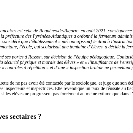
françaises est celle de Bagnères-de-Bigorre, en août 2021, conséquenc
, la préfecture des Pyrénées-Atlantiques a ordonné la fermeture administ
 considéré que l’établissement « méconna[issait] le droit à l’instructio
ntaire, l’école, qui scolarisait une trentaine d’élèves, a décidé la ferm
ermé ses portes à Resson, sur décision de l’équipe pédagogique. Conta
a sécurité physique et morale des élèves » et « l’insuffisance de l’ens
 « contrôles à répétition » et d’une « inspection brutale ne permettant 
ette de ne pas avoir été contactée par le sociologue, et juge que son éc
s inspecteurs et inspectrices. Elle revendique un taux de réussite au ba
i les élèves ne progressent pas forcément au même rythme que dans l
es sectaires ?