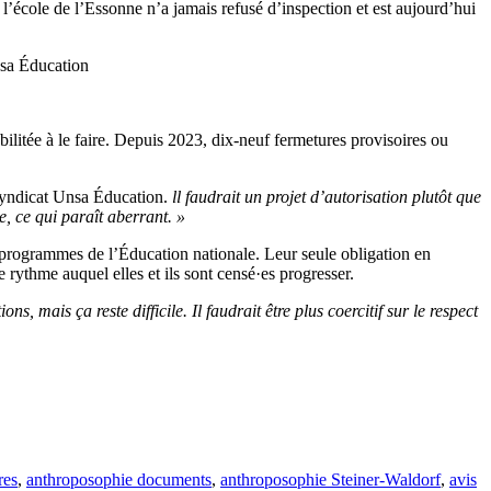
ue l’école de l’Essonne n’a jamais refusé d’inspection et est aujourd’hui
nsa Éducation
habilitée à le faire. Depuis 2023, dix-neuf fermetures provisoires ou
 syndicat Unsa Éducation.
ll faudrait un projet d’autorisation plutôt que
, ce qui paraît aberrant. »
s programmes de l’Éducation nationale. Leur seule obligation en
 rythme auquel elles et ils sont censé·es progresser.
s, mais ça reste difficile. Il faudrait être plus coercitif sur le respect
res
,
anthroposophie documents
,
anthroposophie Steiner-Waldorf
,
avis