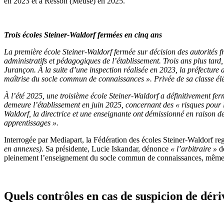
en 2023 et à Resson (Meuse) en 2025.
Trois écoles Steiner-Waldorf fermées en cinq ans
La première école Steiner-Waldorf fermée sur décision des autorités 
administratifs et pédagogiques de l’établissement. Trois ans plus tard
Jurançon. À la suite d’une inspection réalisée en 2023, la préfecture a
maîtrise du socle commun de connaissances ». Privée de sa classe éléme
À l’été 2025, une troisième école Steiner-Waldorf a définitivement f
demeure l’établissement en juin 2025, concernant des « risques pour l
Waldorf, la directrice et une enseignante ont démissionné en raison de
apprentissages ».
Interrogée par Mediapart, la Fédération des écoles Steiner-Waldorf regr
en annexes)
. Sa présidente, Lucie Iskandar, dénonce
«
l’arbitraire
»
de
pleinement l’enseignement du socle commun de connaissances, même s
Quels contrôles en cas de suspicion de dériv