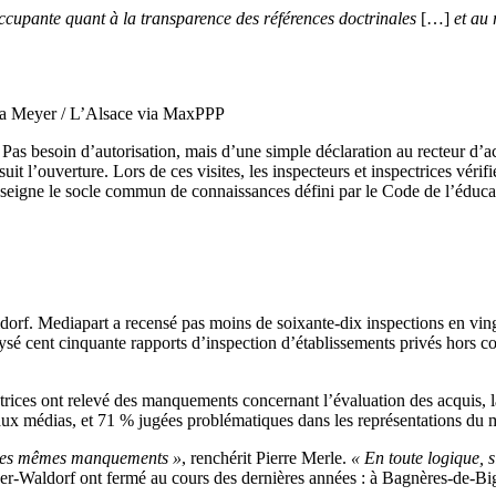
ccupante quant à la transparence des références doctrinales
[…]
et au
a Meyer / L’Alsace via MaxPPP
e. Pas besoin d’autorisation, mais d’une simple déclaration au recteur 
t l’ouverture. Lors de ces visites, les inspecteurs et inspectrices vérifi
 enseigne le socle commun de connaissances défini par le Code de l’éduca
ldorf. Mediapart a recensé pas moins de soixante-dix inspections en vin
é cent cinquante rapports d’inspection d’établissements privés hors con
ectrices ont relevé des manquements concernant l’évaluation des acquis, l
n aux médias, et 71 % jugées problématiques dans les représentations du 
rs les mêmes manquements »
, renchérit Pierre Merle.
«
En toute logique, s
teiner-Waldorf ont fermé au cours des dernières années : à Bagnères-de-