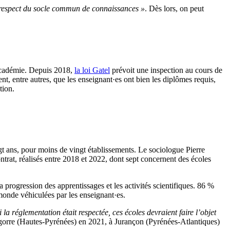
 respect du socle commun de connaissances
»
. Dès lors, on peut
d’académie. Depuis 2018,
la loi Gatel
prévoit une inspection au cours de
ent, entre autres, que les enseignant·es ont bien les diplômes requis,
tion.
gt ans, pour moins de vingt établissements. Le sociologue Pierre
trat, réalisés entre 2018 et 2022, dont sept concernent des écoles
a progression des apprentissages et les activités scientifiques. 86 %
monde véhiculées par les enseignant·es.
i la réglementation était respectée, ces écoles devraient faire l’objet
Bigorre (Hautes-Pyrénées) en 2021, à Jurançon (Pyrénées-Atlantiques)