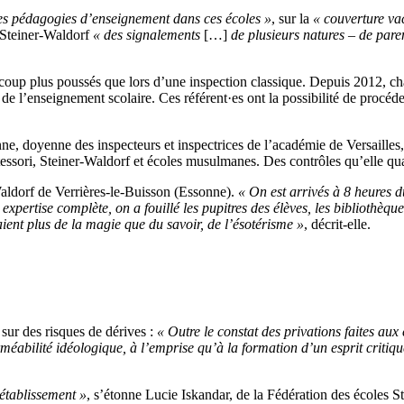
 les pédagogies d’enseignement dans ces écoles
»
, sur la
«
couverture va
s Steiner-Waldorf
« des
signalements
[…]
de plusieurs natures – de paren
aucoup plus poussés que lors d’une inspection classique. Depuis 2012, c
de l’enseignement scolaire. Ces référent·es ont la possibilité de procéde
ne, doyenne des inspecteurs et inspectrices de l’académie de Versailles
tessori, Steiner-Waldorf et écoles musulmanes. Des contrôles qu’elle qu
-Waldorf de Verrières-le-Buisson (Essonne).
«
On est arrivés à 8 heures d
 expertise complète, on a fouillé les pupitres des élèves, les bibliothèq
ient plus de la magie que du savoir, de l’ésotérisme »
,
décrit-elle.
 sur des risques de dérives :
«
Outre le constat des privations faites aux
méabilité idéologique, à l’emprise qu’à la formation d’un esprit critique
 établissement »
, s’étonne Lucie Iskandar, de la Fédération des écoles 