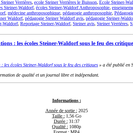
 Steiner Verrières
,
ecole Steiner Verrières le Buisson
,
Ecole Steiner-Wal
es Steiner-Waldorf
,
écoles Steiner-Waldorf Anthroposophie
,
enseigneme
orf
,
médecine anthroposophique
,
pédagogie anthroposophie
,
Pédagogie
iner Waldorf
,
pédagogie Steiner Waldorf avis
,
pédagogie Steiner-Waldor
er-Waldorf
,
Reportage Steiner-Waldorf
,
Steiner avis
,
Steiner Verrières
,
S
ions : les écoles Steiner-Waldorf sous le feu des critiqu
 : les écoles Steiner-Waldorf sous le feu des critiques
» a été publié en 
ation de qualité et un journal libre et indépendant.
Informations :
Année de sortie :
2025
Taille :
1,56 Go
Durée :
31:37
Qualité :
1080p
Format :
MP4