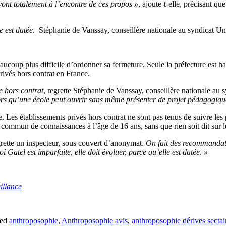
vont totalement à l’encontre de ces propos »
, ajoute-t-elle, précisant q
le est datée.
Stéphanie de Vanssay, conseillère nationale au syndicat U
 beaucoup plus difficile d’ordonner sa fermeture. Seule la préfecture est 
rivés hors contrat en France.
le hors contrat
, regrette Stéphanie de Vanssay, conseillère nationale au
alors qu’une école peut ouvrir sans même présenter de projet pédagogique
. Les établissements privés hors contrat ne sont pas tenus de suivre le
 commun de connaissances à l’âge de 16 ans, sans que rien soit dit sur le
grette un inspecteur, sous couvert d’anonymat.
On fait des recommandation
Gatel est imparfaite, elle doit évoluer, parce qu’elle est datée. »
illance
ged
anthroposophie
,
Anthroposophie avis
,
anthroposophie dérives sectai