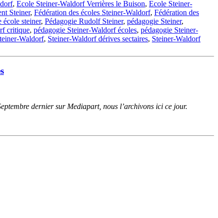
dorf
,
Ecole Steiner-Waldorf Verrières le Buison
,
Ecole Steiner-
nt Steiner
,
Fédération des écoles Steiner-Waldorf
,
Fédération des
 école steiner
,
Pédagogie Rudolf Steiner
,
pédagogie Steiner
,
f critique
,
pédagogie Steiner-Waldorf écoles
,
pédagogie Steiner-
teiner-Waldorf
,
Steiner-Waldorf dérives sectaires
,
Steiner-Waldorf
es
Septembre dernier sur Mediapart, nous l’archivons ici ce jour.