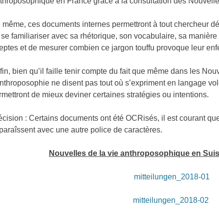
throposophique en France grâce à la consultation des Nouvelle
 même, ces documents internes permettront à tout chercheur dési
 se familiariser avec sa rhétorique, son vocabulaire, sa manière
eptes et de mesurer combien ce jargon touffu provoque leur enf
fin, bien qu’il faille tenir compte du fait que même dans les Nou
Anthroposophie ne disent pas tout où s’expriment en langage vo
rmettront de mieux deviner certaines stratégies ou intentions.
écision : Certains documents ont été OCRisés, il est courant qu
paraîssent avec une autre police de caractères.
Nouvelles de la vie anthroposophique en Suisse
mitteilungen_2018-01
mitteilungen_2018-02