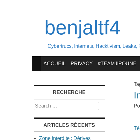
benjaltf4
Cybertrucs, Internets, Hacktivism, Leaks, 
SKIP
ACCUEIL
PRIVACY
#TEAMJIPOUNE
TO
Ta
RECHERCHE
I
CONTENT
Search
Po
ARTICLES RÉCENTS
Té
Zone interdite : Dérives