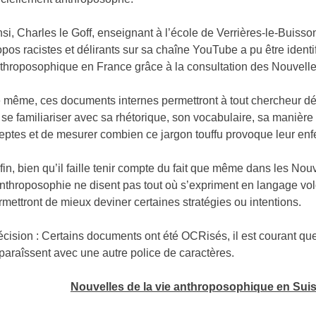
nsi, Charles le Goff, enseignant à l’école de Verrières-le-Buisso
opos racistes et délirants sur sa chaîne YouTube a pu être iden
throposophique en France grâce à la consultation des Nouvelle
 même, ces documents internes permettront à tout chercheur dési
 se familiariser avec sa rhétorique, son vocabulaire, sa manière
eptes et de mesurer combien ce jargon touffu provoque leur enf
fin, bien qu’il faille tenir compte du fait que même dans les Nou
Anthroposophie ne disent pas tout où s’expriment en langage vo
rmettront de mieux deviner certaines stratégies ou intentions.
écision : Certains documents ont été OCRisés, il est courant qu
paraîssent avec une autre police de caractères.
Nouvelles de la vie anthroposophique en Suisse