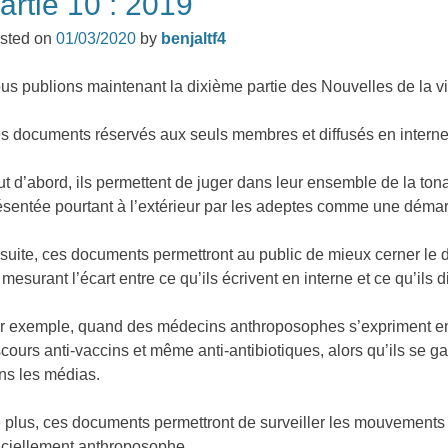
artie 10 : 2019
sted on
01/03/2020
by
benjaltf4
us publions maintenant la dixième partie des Nouvelles de la 
s documents réservés aux seuls membres et diffusés en interne so
ut d’abord, ils permettent de juger dans leur ensemble de la tona
ésentée pourtant à l’extérieur par les adeptes comme une démarc
suite, ces documents permettront au public de mieux cerner l
 mesurant l’écart entre ce qu’ils écrivent en interne et ce qu’ils 
r exemple, quand des médecins anthroposophes s’expriment en 
scours anti-vaccins et même anti-antibiotiques, alors qu’ils se ga
ns les médias.
 plus, ces documents permettront de surveiller les mouvements
ficiellement anthroposophe.