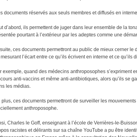
s documents réservés aux seuls membres et diffusés en interne so
ut d’abord, ils permettent de juger dans leur ensemble de la tona
ésentée pourtant à l’extérieur par les adeptes comme une démarc
suite, ces documents permettront au public de mieux cerner l
 mesurant l’écart entre ce qu’ils écrivent en interne et ce qu’ils 
r exemple, quand des médecins anthroposophes s’expriment en 
scours anti-vaccins et même anti-antibiotiques, alors qu’ils se ga
ns les médias.
 plus, ces documents permettront de surveiller les mouvements
ficiellement anthroposophe.
nsi, Charles le Goff, enseignant à l’école de Verrières-le-Buisso
opos racistes et délirants sur sa chaîne YouTube a pu être iden