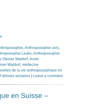
t
nthroposophie
,
Anthroposophie avis
,
hroposophie Leaks
,
Anthroposophie
s Steiner Waldorf
,
école
iner-Waldorf
,
médecine
velles de la vie anthroposophique en
f dérives sectaires
|
Leave a comment
que en Suisse –