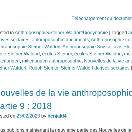
Téléchargement du documen
sted in
Anthroposophie/Steiner-Waldorf/Biodynamie
|
Tagged
a
rives sectaires
,
anthroposophie documents
,
Anthroposophie Le
throposophie Steiner-Waldorf
,
Anthroposophie Suisse
,
avis Ste
ole Steiner-Waldorf
,
écoles Steiner
,
écoles Steiner-Waldorf
,
méd
tteilungen
,
mitteilungen anthroposophie
,
Nouvelles de la vie a
einer Waldorf
,
Rudolf Steiner
,
Steiner-Waldorf dérives sectaires
ouvelles de la vie anthroposophi
artie 9 : 2018
sted on
23/02/2020
by
benjaltf4
us publions maintenant la neuvième partie des Nouvelles de la