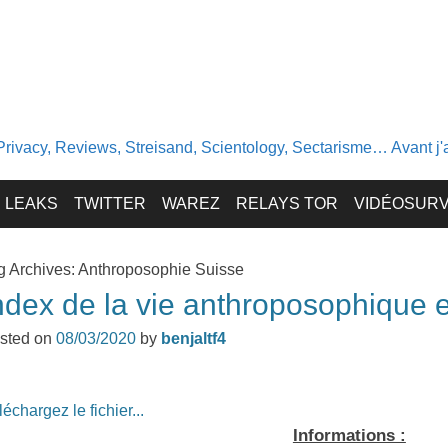
Privacy, Reviews, Streisand, Scientology, Sectarisme… Avant j'av
LEAKS
TWITTER
WAREZ
RELAYS TOR
VIDÉOSURV
g Archives:
Anthroposophie Suisse
ndex de la vie anthroposophique 
sted on
08/03/2020
by
benjaltf4
léchargez le fichier...
Informations :