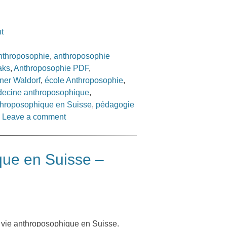
t
nthroposophie
,
anthroposophie
aks
,
Anthroposophie PDF
,
iner Waldorf
,
école Anthroposophie
,
ecine anthroposophique
,
nthroposophique en Suisse
,
pédagogie
|
Leave a comment
que en Suisse –
 vie anthroposophique en Suisse.