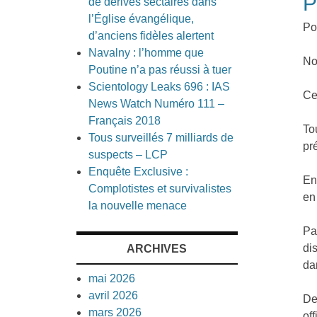
P
de dérives sectaires dans
l’Église évangélique,
Po
d’anciens fidèles alertent
Navalny : l’homme que
No
Poutine n’a pas réussi à tuer
Scientology Leaks 696 : IAS
Ce
News Watch Numéro 111 –
Français 2018
To
Tous surveillés 7 milliards de
pr
suspects – LCP
Enquête Exclusive :
En
Complotistes et survivalistes
en
la nouvelle menace
Pa
di
ARCHIVES
da
mai 2026
avril 2026
De
mars 2026
of