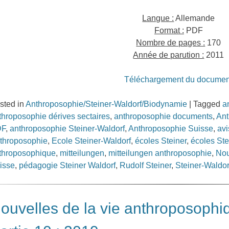
Langue :
Allemande
Format :
PDF
Nombre de pages :
170
Année de parution :
2011
Téléchargement du documen
sted in
Anthroposophie/Steiner-Waldorf/Biodynamie
|
Tagged
a
throposophie dérives sectaires
,
anthroposophie documents
,
Ant
DF
,
anthroposophie Steiner-Waldorf
,
Anthroposophie Suisse
,
avi
throposophie
,
Ecole Steiner-Waldorf
,
écoles Steiner
,
écoles Ste
throposophique
,
mitteilungen
,
mitteilungen anthroposophie
,
Nou
isse
,
pédagogie Steiner Waldorf
,
Rudolf Steiner
,
Steiner-Waldor
ouvelles de la vie anthroposophi