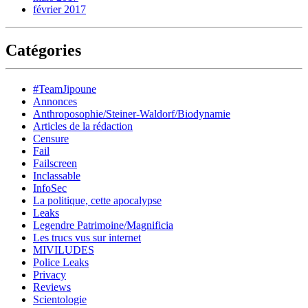
février 2017
Catégories
#TeamJipoune
Annonces
Anthroposophie/Steiner-Waldorf/Biodynamie
Articles de la rédaction
Censure
Fail
Failscreen
Inclassable
InfoSec
La politique, cette apocalypse
Leaks
Legendre Patrimoine/Magnificia
Les trucs vus sur internet
MIVILUDES
Police Leaks
Privacy
Reviews
Scientologie