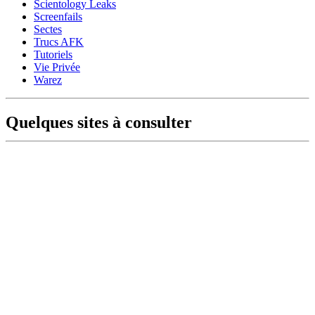
Scientology Leaks
Screenfails
Sectes
Trucs AFK
Tutoriels
Vie Privée
Warez
Quelques sites à consulter