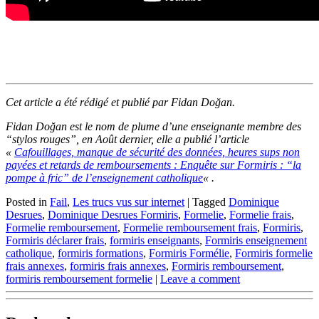
Cet article a été rédigé et publié par Fidan Doğan.
Fidan Doğan est le nom de plume d’une enseignante membre des
“stylos rouges”, en Août dernier, elle a publié l’article
«
Cafouillages, manque de sécurité des données, heures sups non
payées et retards de remboursements : Enquête sur Formiris : “la
pompe à fric” de l’enseignement catholique
« .
Posted in
Fail
,
Les trucs vus sur internet
|
Tagged
Dominique
Desrues
,
Dominique Desrues Formiris
,
Formelie
,
Formelie frais
,
Formelie remboursement
,
Formelie remboursement frais
,
Formiris
,
Formiris déclarer frais
,
formiris enseignants
,
Formiris enseignement
catholique
,
formiris formations
,
Formiris Formélie
,
Formiris formelie
frais annexes
,
formiris frais annexes
,
Formiris remboursement
,
formiris remboursement formelie
|
Leave a comment