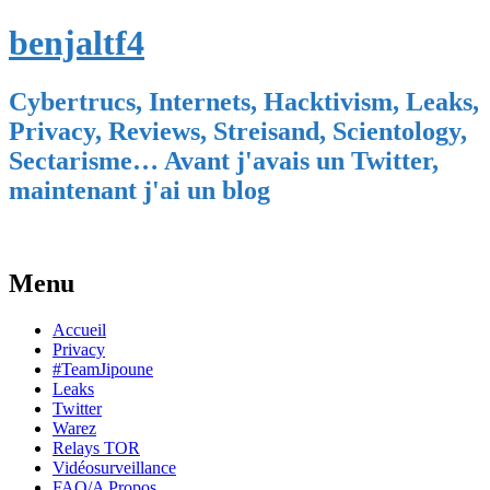
benjaltf4
Cybertrucs, Internets, Hacktivism, Leaks,
Privacy, Reviews, Streisand, Scientology,
Sectarisme… Avant j'avais un Twitter,
maintenant j'ai un blog
Menu
Skip
Accueil
to
Privacy
content
#TeamJipoune
Leaks
Twitter
Warez
Relays TOR
Vidéosurveillance
FAQ/A Propos