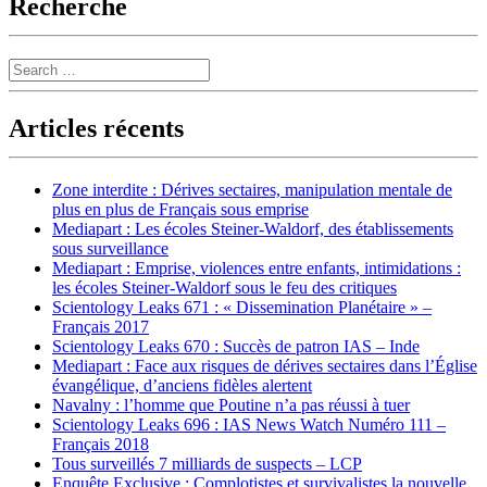
Recherche
Search
Articles récents
Zone interdite : Dérives sectaires, manipulation mentale de
plus en plus de Français sous emprise
Mediapart : Les écoles Steiner-Waldorf, des établissements
sous surveillance
Mediapart : Emprise, violences entre enfants, intimidations :
les écoles Steiner-Waldorf sous le feu des critiques
Scientology Leaks 671 : « Dissemination Planétaire » –
Français 2017
Scientology Leaks 670 : Succès de patron IAS – Inde
Mediapart : Face aux risques de dérives sectaires dans l’Église
évangélique, d’anciens fidèles alertent
Navalny : l’homme que Poutine n’a pas réussi à tuer
Scientology Leaks 696 : IAS News Watch Numéro 111 –
Français 2018
Tous surveillés 7 milliards de suspects – LCP
Enquête Exclusive : Complotistes et survivalistes la nouvelle