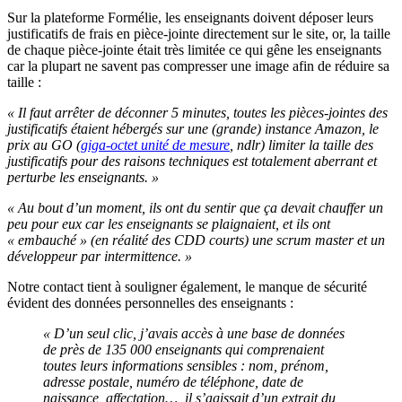
Sur la plateforme Formélie, les enseignants doivent déposer leurs
justificatifs de frais en pièce-jointe directement sur le site, or, la taille
de chaque pièce-jointe était très limitée ce qui gêne les enseignants
car la plupart ne savent pas compresser une image afin de réduire sa
taille :
« Il faut arrêter de déconner 5 minutes, toutes les pièces-jointes des
justificatifs étaient hébergés sur une (grande) instance Amazon, le
prix au GO (
giga-octet unité de mesure
, ndlr) limiter la taille des
justificatifs pour des raisons techniques est totalement aberrant et
perturbe les enseignants. »
« Au bout d’un moment, ils ont du sentir que ça devait chauffer un
peu pour eux car les enseignants se plaignaient, et ils ont
« embauché » (en réalité des CDD courts) une scrum master et un
développeur par intermittence. »
Notre contact tient à souligner également, le manque de sécurité
évident des données personnelles des enseignants :
« D’un seul clic, j’avais accès à une base de données
de près de 135 000 enseignants qui comprenaient
toutes leurs informations sensibles : nom, prénom,
adresse postale, numéro de téléphone, date de
naissance, affectation…, il s’agissait d’un extrait du