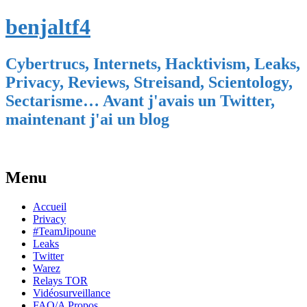
benjaltf4
Cybertrucs, Internets, Hacktivism, Leaks,
Privacy, Reviews, Streisand, Scientology,
Sectarisme… Avant j'avais un Twitter,
maintenant j'ai un blog
Menu
Skip
Accueil
to
Privacy
content
#TeamJipoune
Leaks
Twitter
Warez
Relays TOR
Vidéosurveillance
FAQ/A Propos