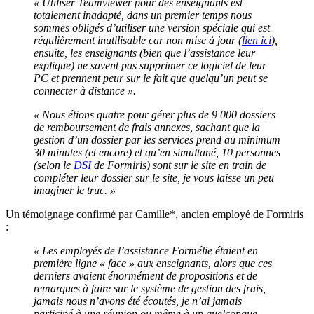
« Utiliser Teamviewer pour des enseignants est
totalement inadapté, dans un premier temps nous
sommes obligés d’utiliser une version spéciale qui est
régulièrement inutilisable car non mise à jour (
lien ici
),
ensuite, les enseignants (bien que l’assistance leur
explique) ne savent pas supprimer ce logiciel de leur
PC et prennent peur sur le fait que quelqu’un peut se
connecter à distance ».
« Nous étions quatre pour gérer plus de 9 000 dossiers
de remboursement de frais annexes, sachant que la
gestion d’un dossier par les services prend au minimum
30 minutes (et encore) et qu’en simultané, 10 personnes
(selon le
DSI
de Formiris) sont sur le site en train de
compléter leur dossier sur le site, je vous laisse un peu
imaginer le truc. »
Un témoignage confirmé par Camille*, ancien employé de Formiris
:
« Les employés de l’assistance Formélie étaient en
première ligne « face » aux enseignants, alors que ces
derniers avaient énormément de propositions et de
remarques à faire sur le système de gestion des frais,
jamais nous n’avons été écoutés, je n’ai jamais
participé à une réunion ou même à un quelconque