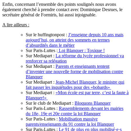
Enfin, concernant l’ensemble des points soulignés nous avons
également cherché à prendre contact avec Dominique Desrues, le
secrétaire général de Formiris, lui aussi injoignable.
A lire ailleurs :
Sur le huffingtonpost :
J’enseigne depuis 10 ans mais
aujourd’hui, on atteint des sommets en termes
d’absurdités dans le métier
Sur Paris-Luttes :
Loi Blanquer : Toxique !
Sur Mediapart :
La réforme du lycée professionnel va
renforcer sa relégation
Sur Mediapart :
Parents et enseignants tentent
d’inventer une nouvelle forme de mobilisation contre
Blanquer
Sur Mediapart :
Jean-Michel Blanquer, le ministre qui
fait passer les inquiétudes pour des «bobards»
Sur Mediapart :
«Mon école est par terre, c’est la faute à
Blanquer!»
Sur le club de Mediapart :
Bloquons Blanquer
Sur Paris-Luttes :
Rassemblements devant les mairies
du 18e, 19e et 20e contre la loi Blanquer
Sur Paris-Luttes :
Mobilisation massive
parents/enseignants du 91 contre la loi Blanquer
Sur Paris-Luttes :
Le 91 de plus en plus mobilisé·e·s