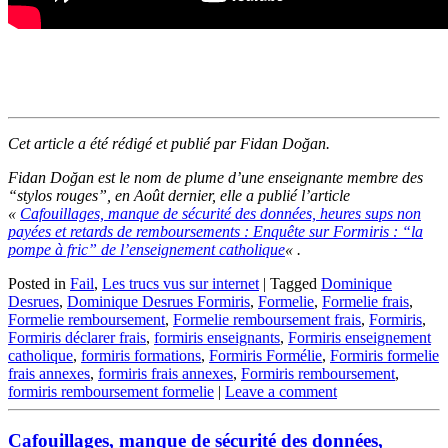
Cet article a été rédigé et publié par Fidan Doğan.
Fidan Doğan est le nom de plume d’une enseignante membre des
“stylos rouges”, en Août dernier, elle a publié l’article
«
Cafouillages, manque de sécurité des données, heures sups non
payées et retards de remboursements : Enquête sur Formiris : “la
pompe à fric” de l’enseignement catholique
« .
Posted in
Fail
,
Les trucs vus sur internet
|
Tagged
Dominique
Desrues
,
Dominique Desrues Formiris
,
Formelie
,
Formelie frais
,
Formelie remboursement
,
Formelie remboursement frais
,
Formiris
,
Formiris déclarer frais
,
formiris enseignants
,
Formiris enseignement
catholique
,
formiris formations
,
Formiris Formélie
,
Formiris formelie
frais annexes
,
formiris frais annexes
,
Formiris remboursement
,
formiris remboursement formelie
|
Leave a comment
Cafouillages, manque de sécurité des données,