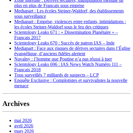
Zone interdite : Dérives sectaires, manipulation mentale de
plus en plus de Français sous emprise
Mediapart : Les écoles Steiner-Waldorf, des établissements
sous surveillance
Mediapart : Emprise, violences entre enfants, intimidations :
les écoles Steiner-Waldorf sous le feu des critiques
Scientology Leaks 671 : « Dissemination Planétaire » –
Français 2017
Scientology Leaks 670 : Succès de patron IAS – Inde
Mediapart : Face aux risques de dérives sectaires dans l’Église
évangélique, d’anciens fidèles alertent
Navalny : l’homme que Poutine n’a pas réussi à tuer
Scientology Leaks 696 : IAS News Watch Numéro 111 –
Français 2018
Tous surveillés 7 milliards de suspects – LCP
Enquête Exclusive : Complotistes et survivalistes la nouvelle
menace
Archives
mai 2026
avril 2026
mars 2026