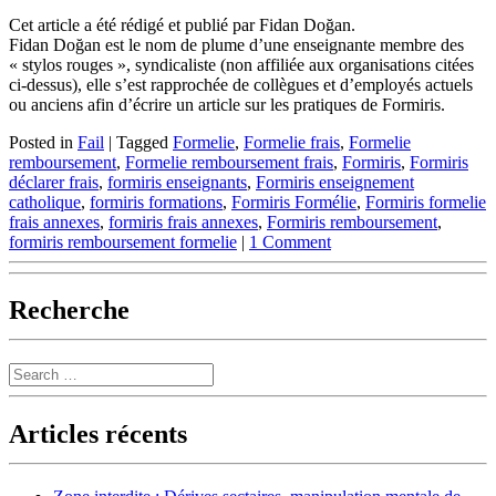
Cet article a été rédigé et publié par Fidan Doğan.
Fidan Doğan est le nom de plume d’une enseignante membre des
« stylos rouges », syndicaliste (non affiliée aux organisations citées
ci-dessus), elle s’est rapprochée de collègues et d’employés actuels
ou anciens afin d’écrire un article sur les pratiques de Formiris.
Posted in
Fail
|
Tagged
Formelie
,
Formelie frais
,
Formelie
remboursement
,
Formelie remboursement frais
,
Formiris
,
Formiris
déclarer frais
,
formiris enseignants
,
Formiris enseignement
catholique
,
formiris formations
,
Formiris Formélie
,
Formiris formelie
frais annexes
,
formiris frais annexes
,
Formiris remboursement
,
formiris remboursement formelie
|
1 Comment
Recherche
Search
Articles récents