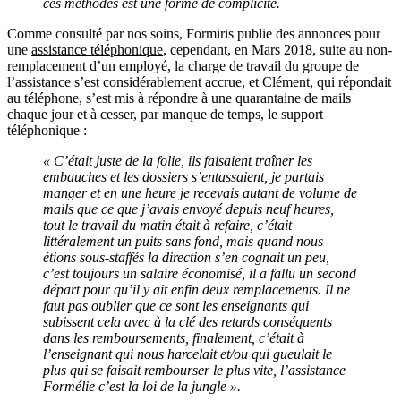
ces méthodes est une forme de complicité.
Comme consulté par nos soins, Formiris publie des annonces pour
une
assistance téléphonique
, cependant, en Mars 2018, suite au non-
remplacement d’un employé, la charge de travail du groupe de
l’assistance s’est considérablement accrue, et Clément, qui répondait
au téléphone, s’est mis à répondre à une quarantaine de mails
chaque jour et à cesser, par manque de temps, le support
téléphonique :
« C’était juste de la folie, ils faisaient traîner les
embauches et les dossiers s’entassaient, je partais
manger et en une heure je recevais autant de volume de
mails que ce que j’avais envoyé depuis neuf heures,
tout le travail du matin était à refaire, c’était
littéralement un puits sans fond, mais quand nous
étions sous-staffés la direction s’en cognait un peu,
c’est toujours un salaire économisé, il a fallu un second
départ pour qu’il y ait enfin deux remplacements. Il ne
faut pas oublier que ce sont les enseignants qui
subissent cela avec à la clé des retards conséquents
dans les remboursements, finalement, c’était à
l’enseignant qui nous harcelait et/ou qui gueulait le
plus qui se faisait rembourser le plus vite, l’assistance
Formélie c’est la loi de la jungle ».