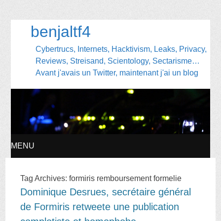
benjaltf4
Cybertrucs, Internets, Hacktivism, Leaks, Privacy,
Reviews, Streisand, Scientology, Sectarisme…
Avant j'avais un Twitter, maintenant j'ai un blog
MENU
SKIP
Tag Archives:
formiris remboursement formelie
Dominique Desrues, secrétaire général
TO
de Formiris retweete une publication
CONTENT