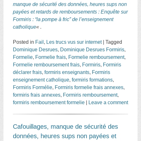
manque de sécurité des données, heures sups non
payées et retards de remboursements : Enquête sur
Formiris : “la pompe à fric” de l’enseignement
catholique
« .
Posted in
Fail
,
Les trucs vus sur internet
|
Tagged
Dominique Desrues
,
Dominique Desrues Formiris
,
Formelie
,
Formelie frais
,
Formelie remboursement
,
Formelie remboursement frais
,
Formiris
,
Formiris
déclarer frais
,
formiris enseignants
,
Formiris
enseignement catholique
,
formiris formations
,
Formiris Formélie
,
Formiris formelie frais annexes
,
formiris frais annexes
,
Formiris remboursement
,
formiris remboursement formelie
|
Leave a comment
Cafouillages, manque de sécurité des
données, heures sups non payées et