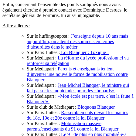
Enfin, concernant l’ensemble des points soulignés nous avons
également cherché à prendre contact avec Dominique Desrues, le
secrétaire général de Formiris, lui aussi injoignable.
A lire ailleurs :
Sur le huffingtonpost :
J’enseigne depuis 10 ans mais
aujourd’hui, on atteint des sommets en termes
d’absurdités dans le métier
Sur Paris-Luttes :
Loi Blanquer : Toxique !
Sur Mediapart :
La réforme du lycée professionnel va
renforcer sa relégation
Sur Mediapart :
Parents et enseignants tentent
d’inventer une nouvelle forme de mobilisation contre
Blanquer
Sur Mediapart :
Jean-Michel Blanquer, le ministre qui
fait passer les inquiétudes pour des «bobards»
Sur Mediapart :
«Mon école est par terre, c’est la faute à
Blanquer!»
Sur le club de Mediapart :
Bloquons Blanquer
Sur Paris-Luttes :
Rassemblements devant les mairies
du 18e, 19e et 20e contre la loi Blanquer
Sur Paris-Luttes :
Mobilisation massive
parents/enseignants du 91 contre la loi Blanquer
Sur Paris-Luttes :
Le 91 de plus en plus mobilisé·e·s