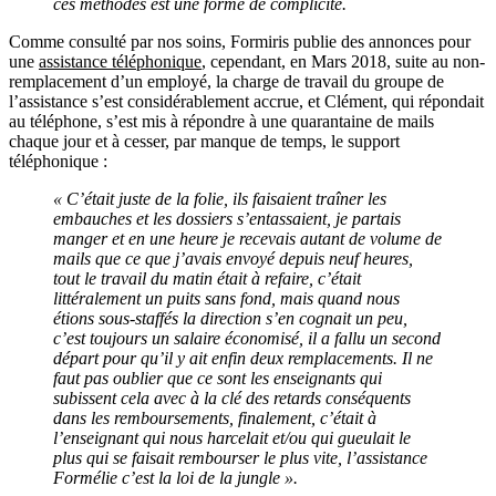
ces méthodes est une forme de complicité.
Comme consulté par nos soins, Formiris publie des annonces pour
une
assistance téléphonique
, cependant, en Mars 2018, suite au non-
remplacement d’un employé, la charge de travail du groupe de
l’assistance s’est considérablement accrue, et Clément, qui répondait
au téléphone, s’est mis à répondre à une quarantaine de mails
chaque jour et à cesser, par manque de temps, le support
téléphonique :
« C’était juste de la folie, ils faisaient traîner les
embauches et les dossiers s’entassaient, je partais
manger et en une heure je recevais autant de volume de
mails que ce que j’avais envoyé depuis neuf heures,
tout le travail du matin était à refaire, c’était
littéralement un puits sans fond, mais quand nous
étions sous-staffés la direction s’en cognait un peu,
c’est toujours un salaire économisé, il a fallu un second
départ pour qu’il y ait enfin deux remplacements. Il ne
faut pas oublier que ce sont les enseignants qui
subissent cela avec à la clé des retards conséquents
dans les remboursements, finalement, c’était à
l’enseignant qui nous harcelait et/ou qui gueulait le
plus qui se faisait rembourser le plus vite, l’assistance
Formélie c’est la loi de la jungle ».