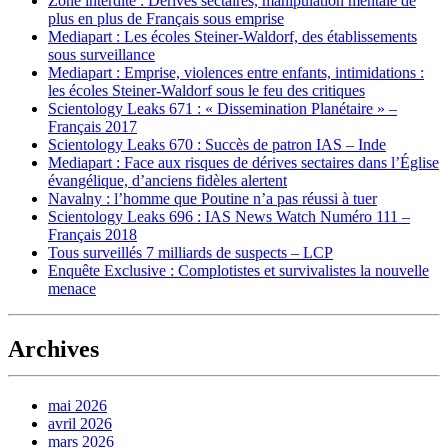
Zone interdite : Dérives sectaires, manipulation mentale de
plus en plus de Français sous emprise
Mediapart : Les écoles Steiner-Waldorf, des établissements
sous surveillance
Mediapart : Emprise, violences entre enfants, intimidations :
les écoles Steiner-Waldorf sous le feu des critiques
Scientology Leaks 671 : « Dissemination Planétaire » –
Français 2017
Scientology Leaks 670 : Succès de patron IAS – Inde
Mediapart : Face aux risques de dérives sectaires dans l’Église
évangélique, d’anciens fidèles alertent
Navalny : l’homme que Poutine n’a pas réussi à tuer
Scientology Leaks 696 : IAS News Watch Numéro 111 –
Français 2018
Tous surveillés 7 milliards de suspects – LCP
Enquête Exclusive : Complotistes et survivalistes la nouvelle
menace
Archives
mai 2026
avril 2026
mars 2026