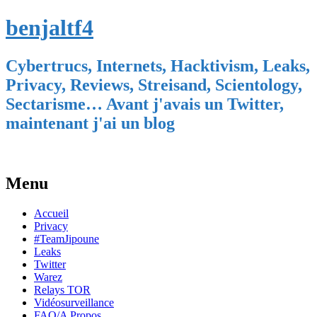
benjaltf4
Cybertrucs, Internets, Hacktivism, Leaks,
Privacy, Reviews, Streisand, Scientology,
Sectarisme… Avant j'avais un Twitter,
maintenant j'ai un blog
Menu
Skip
Accueil
to
Privacy
content
#TeamJipoune
Leaks
Twitter
Warez
Relays TOR
Vidéosurveillance
FAQ/A Propos