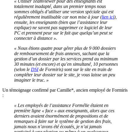
« Utiliser Teamviewer pour des enseignants est
totalement inadapté, dans un premier temps nous
sommes obligés d’utiliser une version spéciale qui est
régulièrement inutilisable car non mise à jour (
lien ici
),
ensuite, les enseignants (bien que l’assistance leur
explique) ne savent pas supprimer ce logiciel de leur
PC et prennent peur sur le fait que quelqu’un peut se
connecter à distance ».
« Nous étions quatre pour gérer plus de 9 000 dossiers
de remboursement de frais annexes, sachant que la
gestion d’un dossier par les services prend au minimum
30 minutes (et encore) et qu’en simultané, 10 personnes
(selon le
DSI
de Formiris) sont sur le site en train de
compléter leur dossier sur le site, je vous laisse un peu
imaginer le truc. »
Un témoignage confirmé par Camille*, ancien employé de Formiris
:
« Les employés de l’assistance Formélie étaient en
première ligne « face » aux enseignants, alors que ces
derniers avaient énormément de propositions et de
remarques à faire sur le système de gestion des frais,
jamais nous n’avons été écoutés, je n’ai jamais
participé à une réunion ou même à un quelconque