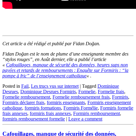
Cet article a été rédigé et publié par Fidan Doğan.
Fidan Doğan est le nom de plume d’une enseignante membre des
“stylos rouges”, en Août dernier, elle a publié l’article
«
Cafouillages, manque de sécurité des données, heures sups non
payées et retards de remboursements : Enquête sur Formiris : “la
pompe à fric” de l’enseignement catholique
« .
Posted in
Fail
,
Les trucs vus sur internet
|
Tagged
Dominique
Desrues
,
Dominique Desrues Formiris
,
Formelie
,
Formelie frais
,
Formelie remboursement
,
Formelie remboursement frais
,
Formiris
,
Formiris déclarer frais
,
formiris enseignants
,
Formiris enseignement
catholique
,
formiris formations
,
Formiris Formélie
,
Formiris formelie
frais annexes
,
formiris frais annexes
,
Formiris remboursement
,
formiris remboursement formelie
|
Leave a comment
Cafouillages, manque de sécurité des données,