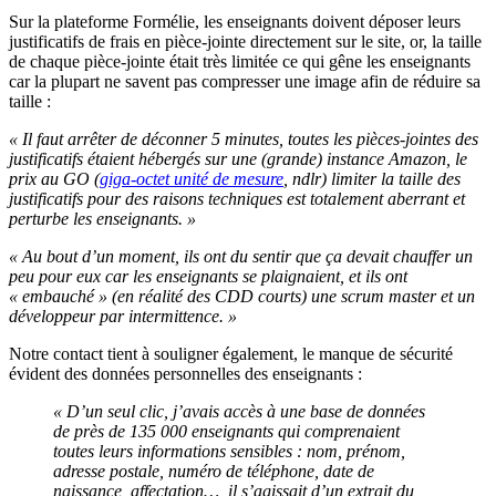
Sur la plateforme Formélie, les enseignants doivent déposer leurs
justificatifs de frais en pièce-jointe directement sur le site, or, la taille
de chaque pièce-jointe était très limitée ce qui gêne les enseignants
car la plupart ne savent pas compresser une image afin de réduire sa
taille :
« Il faut arrêter de déconner 5 minutes, toutes les pièces-jointes des
justificatifs étaient hébergés sur une (grande) instance Amazon, le
prix au GO (
giga-octet unité de mesure
, ndlr) limiter la taille des
justificatifs pour des raisons techniques est totalement aberrant et
perturbe les enseignants. »
« Au bout d’un moment, ils ont du sentir que ça devait chauffer un
peu pour eux car les enseignants se plaignaient, et ils ont
« embauché » (en réalité des CDD courts) une scrum master et un
développeur par intermittence. »
Notre contact tient à souligner également, le manque de sécurité
évident des données personnelles des enseignants :
« D’un seul clic, j’avais accès à une base de données
de près de 135 000 enseignants qui comprenaient
toutes leurs informations sensibles : nom, prénom,
adresse postale, numéro de téléphone, date de
naissance, affectation…, il s’agissait d’un extrait du