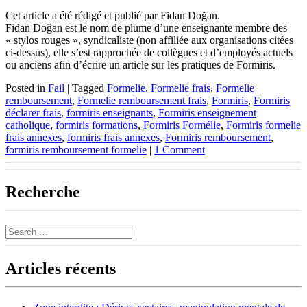
Cet article a été rédigé et publié par Fidan Doğan.
Fidan Doğan est le nom de plume d’une enseignante membre des
« stylos rouges », syndicaliste (non affiliée aux organisations citées
ci-dessus), elle s’est rapprochée de collègues et d’employés actuels
ou anciens afin d’écrire un article sur les pratiques de Formiris.
Posted in
Fail
|
Tagged
Formelie
,
Formelie frais
,
Formelie
remboursement
,
Formelie remboursement frais
,
Formiris
,
Formiris
déclarer frais
,
formiris enseignants
,
Formiris enseignement
catholique
,
formiris formations
,
Formiris Formélie
,
Formiris formelie
frais annexes
,
formiris frais annexes
,
Formiris remboursement
,
formiris remboursement formelie
|
1 Comment
Recherche
Search
Articles récents