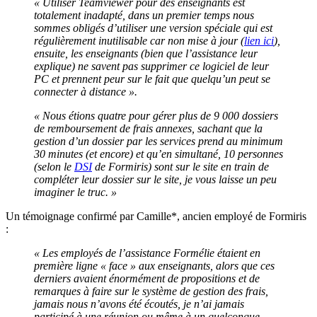
« Utiliser Teamviewer pour des enseignants est
totalement inadapté, dans un premier temps nous
sommes obligés d’utiliser une version spéciale qui est
régulièrement inutilisable car non mise à jour (
lien ici
),
ensuite, les enseignants (bien que l’assistance leur
explique) ne savent pas supprimer ce logiciel de leur
PC et prennent peur sur le fait que quelqu’un peut se
connecter à distance ».
« Nous étions quatre pour gérer plus de 9 000 dossiers
de remboursement de frais annexes, sachant que la
gestion d’un dossier par les services prend au minimum
30 minutes (et encore) et qu’en simultané, 10 personnes
(selon le
DSI
de Formiris) sont sur le site en train de
compléter leur dossier sur le site, je vous laisse un peu
imaginer le truc. »
Un témoignage confirmé par Camille*, ancien employé de Formiris
:
« Les employés de l’assistance Formélie étaient en
première ligne « face » aux enseignants, alors que ces
derniers avaient énormément de propositions et de
remarques à faire sur le système de gestion des frais,
jamais nous n’avons été écoutés, je n’ai jamais
participé à une réunion ou même à un quelconque