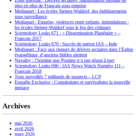
Zone interdite : Dérives sectaires, manipulation mentale de
plus en plus de Français sous emprise
Mediapart : Les écoles Steiner-Waldorf, des établissements
sous surveillance
Mediapart : Emprise, violences entre enfants, intimidations :
les écoles Steiner-Waldorf sous le feu des critiques
Scientology Leaks 671 : « Dissemination Planétaire » –
Français 2017
Scientology Leaks 670 : Succès de patron IAS – Inde
Mediapart : Face aux risques de dérives sectaires dans l’Église
évangélique, d’anciens fidèles alertent
Navalny : l’homme que Poutine n’a pas réussi à tuer
Scientology Leaks 696 : IAS News Watch Numéro 111 –
Français 2018
Tous surveillés 7 milliards de suspects – LCP
Enquête Exclusive : Complotistes et survivalistes la nouvelle
menace
Archives
mai 2026
avril 2026
mars 2026