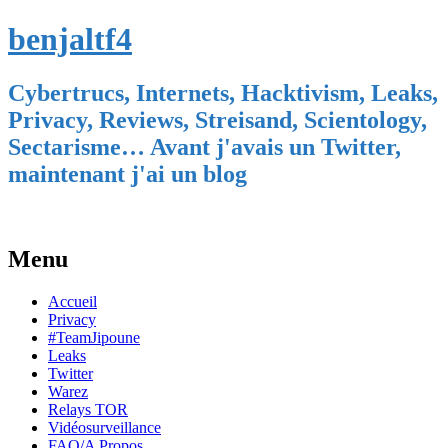
benjaltf4
Cybertrucs, Internets, Hacktivism, Leaks,
Privacy, Reviews, Streisand, Scientology,
Sectarisme… Avant j'avais un Twitter,
maintenant j'ai un blog
Menu
Skip
Accueil
to
Privacy
content
#TeamJipoune
Leaks
Twitter
Warez
Relays TOR
Vidéosurveillance
FAQ/A Propos