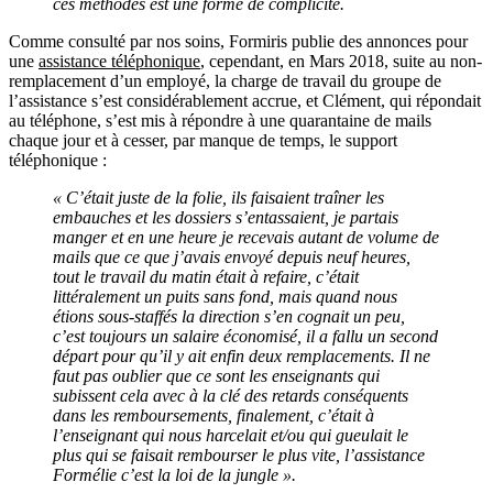
ces méthodes est une forme de complicité.
Comme consulté par nos soins, Formiris publie des annonces pour
une
assistance téléphonique
, cependant, en Mars 2018, suite au non-
remplacement d’un employé, la charge de travail du groupe de
l’assistance s’est considérablement accrue, et Clément, qui répondait
au téléphone, s’est mis à répondre à une quarantaine de mails
chaque jour et à cesser, par manque de temps, le support
téléphonique :
« C’était juste de la folie, ils faisaient traîner les
embauches et les dossiers s’entassaient, je partais
manger et en une heure je recevais autant de volume de
mails que ce que j’avais envoyé depuis neuf heures,
tout le travail du matin était à refaire, c’était
littéralement un puits sans fond, mais quand nous
étions sous-staffés la direction s’en cognait un peu,
c’est toujours un salaire économisé, il a fallu un second
départ pour qu’il y ait enfin deux remplacements. Il ne
faut pas oublier que ce sont les enseignants qui
subissent cela avec à la clé des retards conséquents
dans les remboursements, finalement, c’était à
l’enseignant qui nous harcelait et/ou qui gueulait le
plus qui se faisait rembourser le plus vite, l’assistance
Formélie c’est la loi de la jungle ».