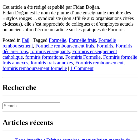
Cet article a été rédigé et publié par Fidan Doğan.
Fidan Doğan est le nom de plume d’une enseignante membre des
« stylos rouges », syndicaliste (non affiliée aux organisations citées
ci-dessus), elle s’est rapprochée de collègues et d’employés actuels
ou anciens afin d’écrire un article sur les pratiques de Formiris.
Posted in
Fail
|
Tagged
Formelie
,
Formelie frais
,
Formelie
remboursement
,
Formelie remboursement frais
,
Formiris
,
Formiris
déclarer frais
,
formiris enseignants
,
Formiris enseignement
catholique
,
formiris formations
,
Formiris Formélie
,
Formiris formelie
frais annexes
,
formiris frais annexes
,
Formiris remboursement
,
formiris remboursement formelie
|
1 Comment
Recherche
Search
Articles récents