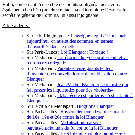
Enfin, concernant l’ensemble des points soulignés nous avons
également cherché à prendre contact avec Dominique Desrues, le
secrétaire général de Formiris, lui aussi injoignable.
A lire ailleurs :
Sur le huffingtonpost :
J’enseigne depuis 10 ans mais
aujourd’hui, on atteint des sommets en termes
d’absurdités dans le métier
Sur Paris-Luttes :
Loi Blanquer : Toxique !
Sur Mediapart :
La réforme du lycée professionnel va
renforcer sa relégation
Sur Mediapart :
Parents et enseignants tentent
d’inventer une nouvelle forme de mobilisation contre
Blanquer
Sur Mediapart :
Jean-Michel Blanquer, le ministre qui
fait passer les inquiétudes pour des «bobards»
Sur Mediapart :
«Mon école est par terre, c’est la faute à
Blanquer!»
Sur le club de Mediapart :
Bloquons Blanquer
Sur Paris-Luttes :
Rassemblements devant les mairies
du 18e, 19e et 20e contre la loi Blanquer
Sur Paris-Luttes :
Mobilisation massive
parents/enseignants du 91 contre la loi Blanquer
Sur Paris-Luttes :
Le 91 de plus en plus mobilisé·e·s