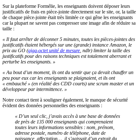
Sur la plateforme Formélie, les enseignants doivent déposer leurs
justificatifs de frais en pièce-jointe directement sur le site, or, la taille
de chaque pièce-jointe était très limitée ce qui gêne les enseignants
car la plupart ne savent pas compresser une image afin de réduire sa
taille :
« Il faut arrêter de déconner 5 minutes, toutes les pièces-jointes des
justificatifs étaient hébergés sur une (grande) instance Amazon, le
prix au GO (
giga-octet unité de mesure
, ndlr) limiter la taille des
justificatifs pour des raisons techniques est totalement aberrant et
perturbe les enseignants. »
« Au bout d’un moment, ils ont du sentir que ça devait chauffer un
peu pour eux car les enseignants se plaignaient, et ils ont
« embauché » (en réalité des CDD courts) une scrum master et un
développeur par intermittence. »
Notre contact tient à souligner également, le manque de sécurité
évident des données personnelles des enseignants :
« D’un seul clic, j’avais accès à une base de données
de près de 135 000 enseignants qui comprenaient
toutes leurs informations sensibles : nom, prénom,
adresse postale, numéro de téléphone, date de
naissance, affectation…, il s’agissait d’un extrait du