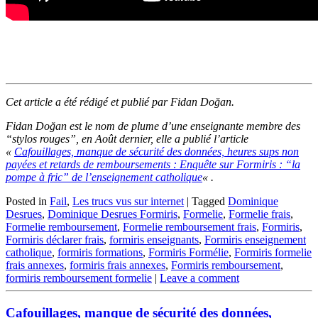
Cet article a été rédigé et publié par Fidan Doğan.
Fidan Doğan est le nom de plume d’une enseignante membre des
“stylos rouges”, en Août dernier, elle a publié l’article
«
Cafouillages, manque de sécurité des données, heures sups non
payées et retards de remboursements : Enquête sur Formiris : “la
pompe à fric” de l’enseignement catholique
« .
Posted in
Fail
,
Les trucs vus sur internet
|
Tagged
Dominique
Desrues
,
Dominique Desrues Formiris
,
Formelie
,
Formelie frais
,
Formelie remboursement
,
Formelie remboursement frais
,
Formiris
,
Formiris déclarer frais
,
formiris enseignants
,
Formiris enseignement
catholique
,
formiris formations
,
Formiris Formélie
,
Formiris formelie
frais annexes
,
formiris frais annexes
,
Formiris remboursement
,
formiris remboursement formelie
|
Leave a comment
Cafouillages, manque de sécurité des données,