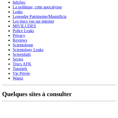
InfoSec
La politique, cette apocalypse
Leaks
Legendre Patrimoine/Magnificia
Les trucs vus sur internet
MIVILUDES
Police Leaks
Privacy
Reviews
Scientologie
Scientology Leaks
Screenfails
Sectes
Trucs AFK
Tutoriels
Vie Privée
Warez
Quelques sites à consulter