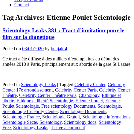
Contact
Tag Archives:
Etienne Poulet Scientologie
Scientology Leaks 381 : Tract d’invitation pour le
film sur la dianétique
Posted on
03/01/2020
by
benjaltf4
Ce tract a été diffusé à des milliers d’exemplaires au début des
années 2010 à Paris, principalement aux abords de la gare St Lazare.
Posted in
Scientology Leaks
|
Tagged
Celebrity Center
,
Celebrity
Center 17e arrondissement
,
Celebrity Center Paris
,
Celebrity Center
Théatre
,
Celebrity Center Théatre Paris
,
Chanology
,
Ethique et
liberté
,
Ethique et liberté Scientologie
,
Etienne Poulet
,
Etienne
Poulet Scientologie
,
Free scientology Documents
,
Scientologie
,
Scientologie Celebrity Center
,
Scientologie Documents
,
Scientologie France
,
Scientologie Gratuit
,
Scientologie informations
,
Scientologie Secte
,
Scientology
,
Scientology docs
,
Scientology
Free
,
Scientology Leaks
|
Leave a comment