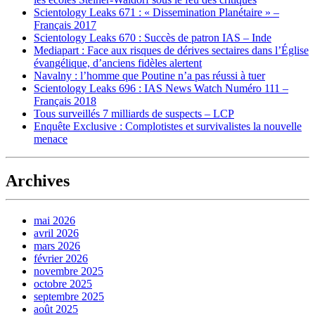
Scientology Leaks 671 : « Dissemination Planétaire » –
Français 2017
Scientology Leaks 670 : Succès de patron IAS – Inde
Mediapart : Face aux risques de dérives sectaires dans l’Église
évangélique, d’anciens fidèles alertent
Navalny : l’homme que Poutine n’a pas réussi à tuer
Scientology Leaks 696 : IAS News Watch Numéro 111 –
Français 2018
Tous surveillés 7 milliards de suspects – LCP
Enquête Exclusive : Complotistes et survivalistes la nouvelle
menace
Archives
mai 2026
avril 2026
mars 2026
février 2026
novembre 2025
octobre 2025
septembre 2025
août 2025