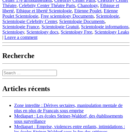
Center 17e arrondissement
,
Celebrity Center Paris
,
Celebrity Center
Théatre
,
Celebrity Center Théatre Paris
,
Chanology
,
Ethique et
liberté
,
Ethique et liberté Scientologie
,
Etienne Poulet
,
Etienne
Poulet Scientologie
,
Free scientology Documents
,
Scientologie
,
Scientologie Celebrity Center
,
Scientologie Documents
,
Scientologie France
,
Scientologie Gratuit
,
Scientologie informations
,
Scientology
,
Scientology docs
,
Scientology Free
,
Scientology Leaks
|
Leave a comment
Recherche
Search
Articles récents
Zone interdite : Dérives sectaires, manipulation mentale de
plus en plus de Français sous emprise
Mediapart : Les écoles Steiner-Waldorf, des établissements
sous surveillance
Mediapart : Emprise, violences entre enfants, intimidations :
les écoles Steiner-Waldorf sous le feu des critiques