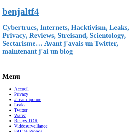
benjaltf4
Cybertrucs, Internets, Hacktivism, Leaks,
Privacy, Reviews, Streisand, Scientology,
Sectarisme… Avant j'avais un Twitter,
maintenant j'ai un blog
Menu
Skip
Accueil
to
Privacy
content
#TeamJipoune
Leaks
Twitter
Warez
Relays TOR
Vidéosurveillance
FAQ/A Propos