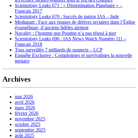
Scientology Leaks 671 : « Dissemination Planétaire » –
Français 2017
Scientology Leaks 670 : Succès de patron IAS – Inde
Mediapart : Face aux risques de dérives sectaires dans l’Église
évangélique, d’anciens fidèles alertent
Navalny : l’homme que Poutine n’a pas réussi à tuer
Scientology Leaks 696 : IAS News Watch Numéro 111 –
Français 2018
Tous surveillés 7 milliards de suspects – LCP
Enquête Exclusive : Complotistes et survivalistes la nouvelle
menace
Archives
mai 2026
avril 2026
mars 2026
février 2026
novembre 2025
octobre 2025
septembre 2025
août 2025