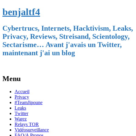
benjaltf4
Cybertrucs, Internets, Hacktivism, Leaks,
Privacy, Reviews, Streisand, Scientology,
Sectarisme… Avant j'avais un Twitter,
maintenant j'ai un blog
Menu
Skip
Accueil
to
Privacy
content
#TeamJipoune
Leaks
Twitter
Warez
Relays TOR
Vidéosurveillance
FAQ/A Propos