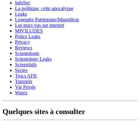
InfoSec
La politique, cette apocalypse
Leaks
Legendre Patrimoine/Magnificia
Les trucs vus sur internet
MIVILUDES
Police Leaks
Privacy
Reviews
Scientologie
Scientology Leaks
Screenfails
Sectes
Trucs AFK
Tutoriels
Vie Privée
Warez
Quelques sites à consulter