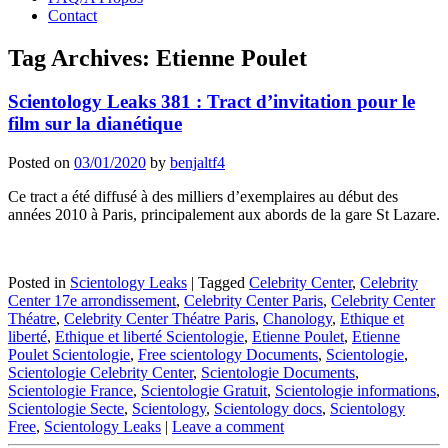
Contact
Tag Archives:
Etienne Poulet
Scientology Leaks 381 : Tract d’invitation pour le
film sur la dianétique
Posted on
03/01/2020
by
benjaltf4
Ce tract a été diffusé à des milliers d’exemplaires au début des
années 2010 à Paris, principalement aux abords de la gare St Lazare.
Posted in
Scientology Leaks
|
Tagged
Celebrity Center
,
Celebrity
Center 17e arrondissement
,
Celebrity Center Paris
,
Celebrity Center
Théatre
,
Celebrity Center Théatre Paris
,
Chanology
,
Ethique et
liberté
,
Ethique et liberté Scientologie
,
Etienne Poulet
,
Etienne
Poulet Scientologie
,
Free scientology Documents
,
Scientologie
,
Scientologie Celebrity Center
,
Scientologie Documents
,
Scientologie France
,
Scientologie Gratuit
,
Scientologie informations
,
Scientologie Secte
,
Scientology
,
Scientology docs
,
Scientology
Free
,
Scientology Leaks
|
Leave a comment