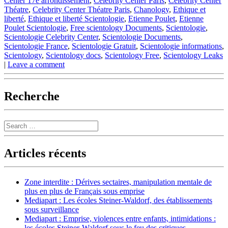
Center 17e arrondissement
,
Celebrity Center Paris
,
Celebrity Center
Théatre
,
Celebrity Center Théatre Paris
,
Chanology
,
Ethique et
liberté
,
Ethique et liberté Scientologie
,
Etienne Poulet
,
Etienne
Poulet Scientologie
,
Free scientology Documents
,
Scientologie
,
Scientologie Celebrity Center
,
Scientologie Documents
,
Scientologie France
,
Scientologie Gratuit
,
Scientologie informations
,
Scientology
,
Scientology docs
,
Scientology Free
,
Scientology Leaks
|
Leave a comment
Recherche
Search
Articles récents
Zone interdite : Dérives sectaires, manipulation mentale de
plus en plus de Français sous emprise
Mediapart : Les écoles Steiner-Waldorf, des établissements
sous surveillance
Mediapart : Emprise, violences entre enfants, intimidations :
les écoles Steiner-Waldorf sous le feu des critiques