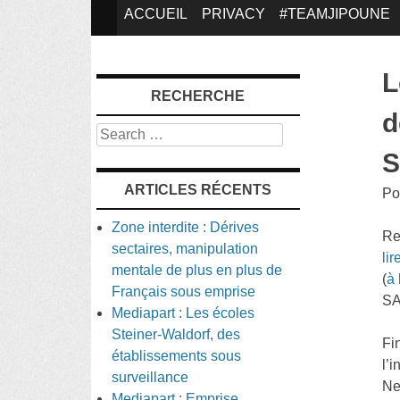
SKIP
ACCUEIL
PRIVACY
#TEAMJIPOUNE
TO
L
RECHERCHE
CONTENT
d
Search
S
ARTICLES RÉCENTS
Po
Zone interdite : Dérives
Re
sectaires, manipulation
lir
mentale de plus en plus de
(
à 
Français sous emprise
SA
Mediapart : Les écoles
Steiner-Waldorf, des
Fi
établissements sous
l’
surveillance
Ne
Mediapart : Emprise,