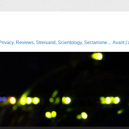
Privacy, Reviews, Streisand, Scientology, Sectarisme… Avant j'av