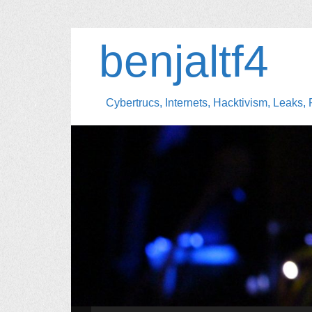
benjaltf4
Cybertrucs, Internets, Hacktivism, Leaks, 