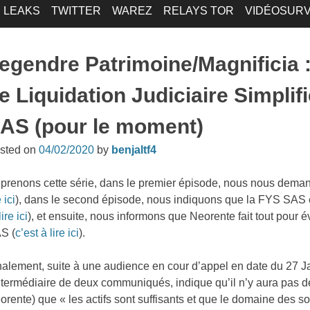
LEAKS
TWITTER
WAREZ
RELAYS TOR
VIDÉOSURV
egendre Patrimoine/Magnificia 
e Liquidation Judiciaire Simplif
AS (pour le moment)
sted on
04/02/2020
by
benjaltf4
prenons cette série, dans le premier épisode, nous nous demando
e ici
), dans le second épisode, nous indiquons que la FYS SAS éta
lire ici
), et ensuite, nous informons que Neorente fait tout pour év
S (
c’est à lire ici
).
nalement, suite à une audience en cour d’appel en date du 27 Ja
intermédiaire de deux communiqués, indique qu’il n’y aura pas de 
orente) que « les actifs sont suffisants et que le domaine des s