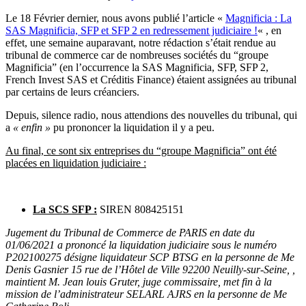
Le 18 Février dernier, nous avons publié l’article «
Magnificia : La
SAS Magnificia, SFP et SFP 2 en redressement judiciaire !
« , en
effet, une semaine auparavant, notre rédaction s’était rendue au
tribunal de commerce car de nombreuses sociétés du “groupe
Magnificia” (en l’occurrence la SAS Magnificia, SFP, SFP 2,
French Invest SAS et Créditis Finance) étaient assignées au tribunal
par certains de leurs créanciers.
Depuis, silence radio, nous attendions des nouvelles du tribunal, qui
a
« enfin »
pu prononcer la liquidation il y a peu.
Au final, ce sont six entreprises du “groupe Magnificia” ont été
placées en liquidation judiciaire :
La SCS SFP :
SIREN 808425151
Jugement du Tribunal de Commerce de PARIS en date du
01/06/2021 a prononcé la liquidation judiciaire sous le numéro
P202100275 désigne liquidateur SCP BTSG en la personne de Me
Denis Gasnier 15 rue de l’Hôtel de Ville 92200 Neuilly-sur-Seine, ,
maintient M. Jean louis Gruter, juge commissaire, met fin à la
mission de l’administrateur SELARL AJRS en la personne de Me