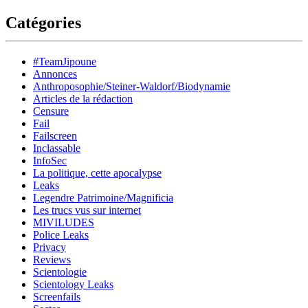
Catégories
#TeamJipoune
Annonces
Anthroposophie/Steiner-Waldorf/Biodynamie
Articles de la rédaction
Censure
Fail
Failscreen
Inclassable
InfoSec
La politique, cette apocalypse
Leaks
Legendre Patrimoine/Magnificia
Les trucs vus sur internet
MIVILUDES
Police Leaks
Privacy
Reviews
Scientologie
Scientology Leaks
Screenfails