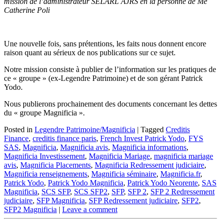
mission de l’administrateur SELARL AJRS en la personne de Me
Catherine Poli
Une nouvelle fois, sans prétentions, les faits nous donnent encore
raison quant au sérieux de nos publications sur ce sujet.
Notre mission consiste à publier de l’information sur les pratiques de
ce « groupe » (ex-Legendre Patrimoine) et de son gérant Patrick
Yodo.
Nous publierons prochainement des documents concernant les dettes
du « groupe Magnificia ».
Posted in
Legendre Patrimoine/Magnificia
|
Tagged
Creditis
Finance
,
creditis finance paris
,
French Invest Patrick Yodo
,
FYS
SAS
,
Magnificia
,
Magnificia avis
,
Magnificia informations
,
Magnificia Investissement
,
Magnificia Mariage
,
magnificia mariage
avis
,
Magnificia Placements
,
Magnificia Redressement judiciaire
,
Magnificia renseignements
,
Magnificia séminaire
,
Magnificia.fr
,
Patrick Yodo
,
Patrick Yodo Magnificia
,
Patrick Yodo Neorente
,
SAS
Magnificia
,
SCS SFP
,
SCS SFP2
,
SFP
,
SFP 2
,
SFP 2 Redressement
judiciaire
,
SFP Magnificia
,
SFP Redressement judiciaire
,
SFP2
,
SFP2 Magnificia
|
Leave a comment