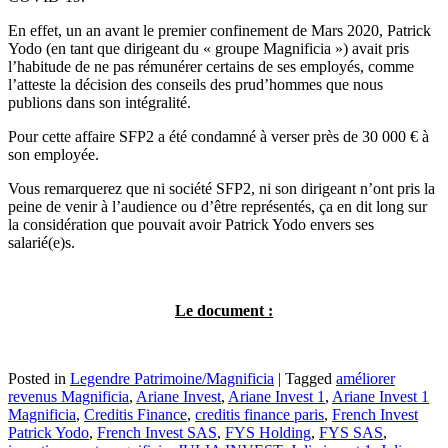
En effet, un an avant le premier confinement de Mars 2020, Patrick
Yodo (en tant que dirigeant du « groupe Magnificia ») avait pris
l’habitude de ne pas rémunérer certains de ses employés, comme
l’atteste la décision des conseils des prud’hommes que nous
publions dans son intégralité.
Pour cette affaire SFP2 a été condamné à verser près de 30 000 € à
son employée.
Vous remarquerez que ni société SFP2, ni son dirigeant n’ont pris la
peine de venir à l’audience ou d’être représentés, ça en dit long sur
la considération que pouvait avoir Patrick Yodo envers ses
salarié(e)s.
Le document :
Posted in
Legendre Patrimoine/Magnificia
|
Tagged
améliorer
revenus Magnificia
,
Ariane Invest
,
Ariane Invest 1
,
Ariane Invest 1
Magnificia
,
Creditis Finance
,
creditis finance paris
,
French Invest
Patrick Yodo
,
French Invest SAS
,
FYS Holding
,
FYS SAS
,