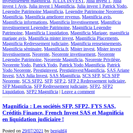
investissement magnificia
,
JULIA INVEST
,
Julia invest 1
,
Julia
invest 1 Avis
,
Julia invest 1 Magnificia
,
Julia invest 1 Patrick Yodo
,
Legendre Patrimoine Magnificia
,
Legendre Patrimoine Neorente
,
Magnificia
,
Magnificia ameliorer revenus
,
Magnificia avis
,
Magnificia informations
,
Magnificia Investissement
,
Magnificia
investissement Legendre Patrimoine
,
Magnificia Legendre
Patrimoine
,
Magnificia Liquidation
,
Magnificia Mariage
,
magnificia
mariage avis
,
Magnificia mister invest
,
Magnificia Placements
,
Magnificia Redressement judiciaire
,
Magnificia renseignements
,
Magnificia séminaire
,
Magnificia.fr
,
Mister invest
,
Mister invest
Investissement
,
Neorente
,
Neorente invetissement
,
Neorente
Legendre Patrimoine
,
Neorente Magnificia
,
Neorente Privilège
,
Neorente Yodo
,
Patrick Yodo
,
Patrick Yodo Magnificia
,
Patrick
Yodo Neorente
,
Prestiginvest
,
Prestiginvest/Magnificia
,
SAS Ariane
Invest
,
SAS Julia Invest
,
SAS Magnificia
,
SCS SFP
,
SCS SFP
Neorente
,
SCS SFP2
,
SFP
,
SFP 2
,
SFP 2 Redressement judiciaire
,
SFP Magnificia
,
SFP Redressement judiciaire
,
SFP2
,
SFP2
Liquidation
,
SFP2 Magnificia
|
Leave a comment
Magnificia : Les sociétés SFP, SFP2, FYS SAS,
Créditis Finance, French Invest SAS et Magnificia
en liquidation judiciaire !
Posted on
29/07/2021
by
benjaltf4