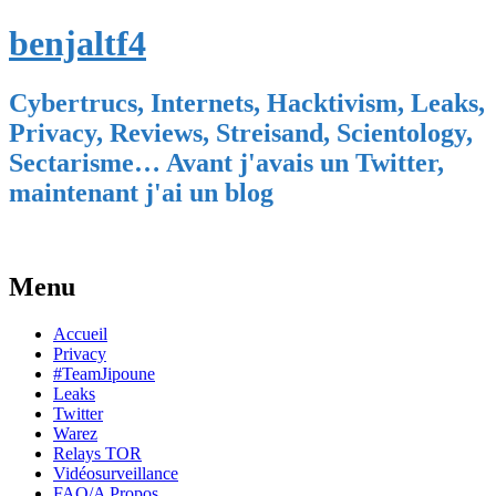
benjaltf4
Cybertrucs, Internets, Hacktivism, Leaks,
Privacy, Reviews, Streisand, Scientology,
Sectarisme… Avant j'avais un Twitter,
maintenant j'ai un blog
Menu
Skip
Accueil
to
Privacy
content
#TeamJipoune
Leaks
Twitter
Warez
Relays TOR
Vidéosurveillance
FAQ/A Propos