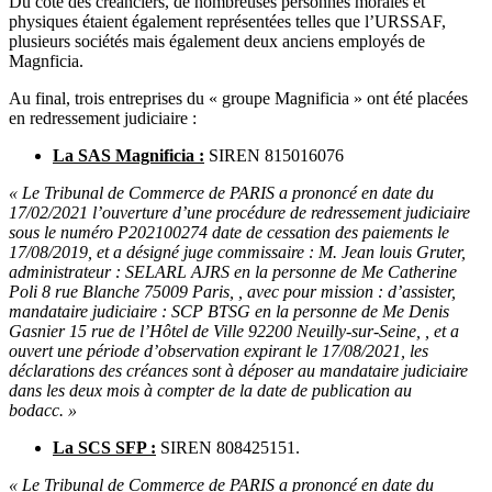
Du côté des créanciers, de nombreuses personnes morales et
physiques étaient également représentées telles que l’URSSAF,
plusieurs sociétés mais également deux anciens employés de
Magnficia.
Au final, trois entreprises du « groupe Magnificia » ont été placées
en redressement judiciaire :
La SAS Magnificia :
SIREN 815016076
« Le Tribunal de Commerce de PARIS a prononcé en date du
17/02/2021 l’ouverture d’une procédure de redressement judiciaire
sous le numéro P202100274 date de cessation des paiements le
17/08/2019, et a désigné juge commissaire : M. Jean louis Gruter,
administrateur : SELARL AJRS en la personne de Me Catherine
Poli 8 rue Blanche 75009 Paris, , avec pour mission : d’assister,
mandataire judiciaire : SCP BTSG en la personne de Me Denis
Gasnier 15 rue de l’Hôtel de Ville 92200 Neuilly-sur-Seine, , et a
ouvert une période d’observation expirant le 17/08/2021, les
déclarations des créances sont à déposer au mandataire judiciaire
dans les deux mois à compter de la date de publication au
bodacc. »
La SCS SFP :
SIREN 808425151.
« Le Tribunal de Commerce de PARIS a prononcé en date du