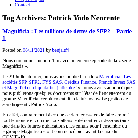
Contact
Tag Archives:
Patrick Yodo Neorente
Magnificia : Les millions de dettes de SFP2 – Partie
1
Posted on
06/11/2021
by
benjaltf4
Nous continuons aujourd’hui avec un énième épisode de la « série
Magnificia ».
Le 29 Juillet dernier, nous avons publié l’article «
Magnificia : Les
sociétés SFP, SFP2, FYS SAS, Créditis Finance, French Invest SAS
et Magnificia en liquidation judiciaire !
« , nous avons annoncé que
nous publierons quelques documents sur l’état de l’endettement du
groupe Magnificia, certainement dû à la très mauvaise gestion de
son dirigeant : Patrick Yodo.
En effet, contrairement à ce que ce dernier essaye de faire croire à
tout le monde et comme nous allons le démontrer ci-dessous (ainsi
que dans les futures publications), les ennuis pour l’ensemble du
« groupe Magnificia » ont commencé bien avant la crise du
COVID-19.