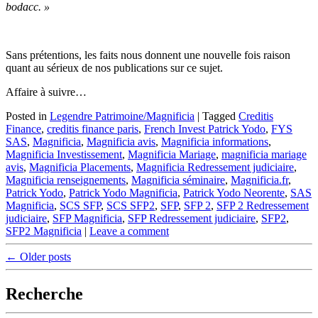
bodacc. »
Sans prétentions, les faits nous donnent une nouvelle fois raison
quant au sérieux de nos publications sur ce sujet.
Affaire à suivre…
Posted in
Legendre Patrimoine/Magnificia
|
Tagged
Creditis
Finance
,
creditis finance paris
,
French Invest Patrick Yodo
,
FYS
SAS
,
Magnificia
,
Magnificia avis
,
Magnificia informations
,
Magnificia Investissement
,
Magnificia Mariage
,
magnificia mariage
avis
,
Magnificia Placements
,
Magnificia Redressement judiciaire
,
Magnificia renseignements
,
Magnificia séminaire
,
Magnificia.fr
,
Patrick Yodo
,
Patrick Yodo Magnificia
,
Patrick Yodo Neorente
,
SAS
Magnificia
,
SCS SFP
,
SCS SFP2
,
SFP
,
SFP 2
,
SFP 2 Redressement
judiciaire
,
SFP Magnificia
,
SFP Redressement judiciaire
,
SFP2
,
SFP2 Magnificia
|
Leave a comment
Post
←
Older posts
navigation
Recherche