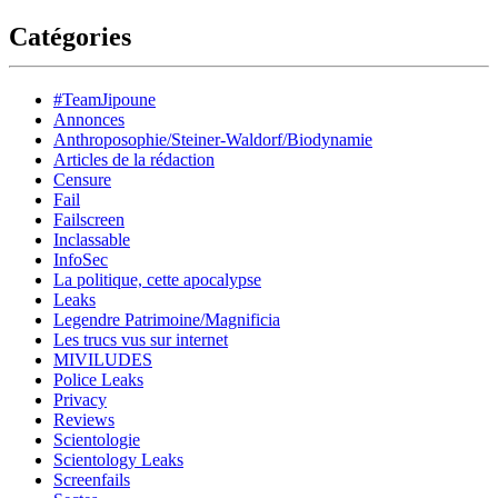
Catégories
#TeamJipoune
Annonces
Anthroposophie/Steiner-Waldorf/Biodynamie
Articles de la rédaction
Censure
Fail
Failscreen
Inclassable
InfoSec
La politique, cette apocalypse
Leaks
Legendre Patrimoine/Magnificia
Les trucs vus sur internet
MIVILUDES
Police Leaks
Privacy
Reviews
Scientologie
Scientology Leaks
Screenfails