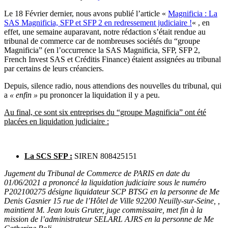
Le 18 Février dernier, nous avons publié l’article «
Magnificia : La
SAS Magnificia, SFP et SFP 2 en redressement judiciaire !
« , en
effet, une semaine auparavant, notre rédaction s’était rendue au
tribunal de commerce car de nombreuses sociétés du “groupe
Magnificia” (en l’occurrence la SAS Magnificia, SFP, SFP 2,
French Invest SAS et Créditis Finance) étaient assignées au tribunal
par certains de leurs créanciers.
Depuis, silence radio, nous attendions des nouvelles du tribunal, qui
a
« enfin »
pu prononcer la liquidation il y a peu.
Au final, ce sont six entreprises du “groupe Magnificia” ont été
placées en liquidation judiciaire :
La SCS SFP :
SIREN 808425151
Jugement du Tribunal de Commerce de PARIS en date du
01/06/2021 a prononcé la liquidation judiciaire sous le numéro
P202100275 désigne liquidateur SCP BTSG en la personne de Me
Denis Gasnier 15 rue de l’Hôtel de Ville 92200 Neuilly-sur-Seine, ,
maintient M. Jean louis Gruter, juge commissaire, met fin à la
mission de l’administrateur SELARL AJRS en la personne de Me