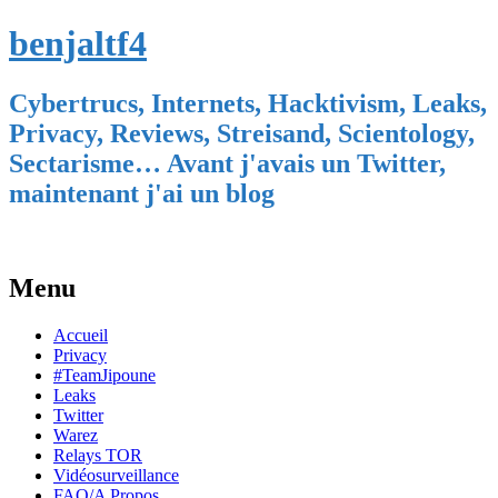
benjaltf4
Cybertrucs, Internets, Hacktivism, Leaks,
Privacy, Reviews, Streisand, Scientology,
Sectarisme… Avant j'avais un Twitter,
maintenant j'ai un blog
Menu
Skip
Accueil
to
Privacy
content
#TeamJipoune
Leaks
Twitter
Warez
Relays TOR
Vidéosurveillance
FAQ/A Propos