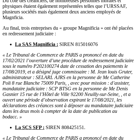
Du côté des créanciers, de nombreuses personnes morales et
physiques étaient également représentées telles que l’URSSAF,
plusieurs sociétés mais également deux anciens employés de
Magnficia.
Au final, trois entreprises du « groupe Magnificia » ont été placées
en redressement judiciaire :
La SAS Magnificia :
SIREN 815016076
« Le Tribunal de Commerce de PARIS a prononcé en date du
17/02/2021 l’ouverture d’une procédure de redressement judiciaire
sous le numéro P202100274 date de cessation des paiements le
17/08/2019, et a désigné juge commissaire : M. Jean louis Gruter,
administrateur : SELARL AJRS en la personne de Me Catherine
Poli 8 rue Blanche 75009 Paris, , avec pour mission : d’assister,
mandataire judiciaire : SCP BTSG en la personne de Me Denis
Gasnier 15 rue de l’Hôtel de Ville 92200 Neuilly-sur-Seine, , et a
ouvert une période d’observation expirant le 17/08/2021, les
déclarations des créances sont à déposer au mandataire judiciaire
dans les deux mois à compter de la date de publication au
bodacc. »
La SCS SFP :
SIREN 808425151.
« Le Tribunal de Commerce de PARIS a prononcé en date du