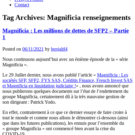
Contact
Tag Archives:
Magnificia renseignements
Magnificia : Les millions de dettes de SFP2 – Partie
1
Posted on
06/11/2021
by
benjaltf4
Nous continuons aujourd’hui avec un énième épisode de la « série
Magnificia ».
Le 29 Juillet dernier, nous avons publié l’article «
Magnificia : Les
sociétés SFP, SFP2, FYS SAS, Créditis Finance, French Invest SAS
et Magnificia en liquidation judiciaire !
« , nous avons annoncé que
nous publierons quelques documents sur l’état de l’endettement du
groupe Magnificia, certainement dû à la très mauvaise gestion de
son dirigeant : Patrick Yodo.
En effet, contrairement à ce que ce dernier essaye de faire croire à
tout le monde et comme nous allons le démontrer ci-dessous (ainsi
que dans les futures publications), les ennuis pour l’ensemble du
« groupe Magnificia » ont commencé bien avant la crise du
COVID-19.