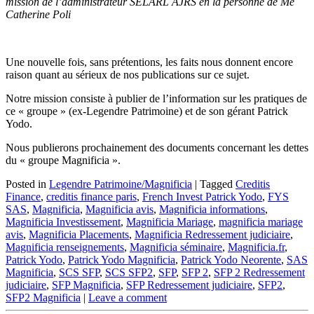
mission de l’administrateur SELARL AJRS en la personne de Me
Catherine Poli
Une nouvelle fois, sans prétentions, les faits nous donnent encore
raison quant au sérieux de nos publications sur ce sujet.
Notre mission consiste à publier de l’information sur les pratiques de
ce « groupe » (ex-Legendre Patrimoine) et de son gérant Patrick
Yodo.
Nous publierons prochainement des documents concernant les dettes
du « groupe Magnificia ».
Posted in
Legendre Patrimoine/Magnificia
|
Tagged
Creditis
Finance
,
creditis finance paris
,
French Invest Patrick Yodo
,
FYS
SAS
,
Magnificia
,
Magnificia avis
,
Magnificia informations
,
Magnificia Investissement
,
Magnificia Mariage
,
magnificia mariage
avis
,
Magnificia Placements
,
Magnificia Redressement judiciaire
,
Magnificia renseignements
,
Magnificia séminaire
,
Magnificia.fr
,
Patrick Yodo
,
Patrick Yodo Magnificia
,
Patrick Yodo Neorente
,
SAS
Magnificia
,
SCS SFP
,
SCS SFP2
,
SFP
,
SFP 2
,
SFP 2 Redressement
judiciaire
,
SFP Magnificia
,
SFP Redressement judiciaire
,
SFP2
,
SFP2 Magnificia
|
Leave a comment