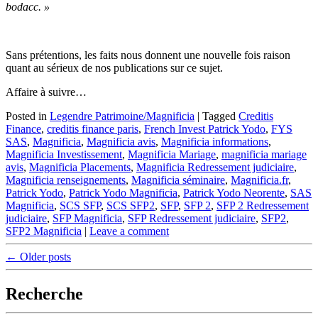
bodacc. »
Sans prétentions, les faits nous donnent une nouvelle fois raison
quant au sérieux de nos publications sur ce sujet.
Affaire à suivre…
Posted in
Legendre Patrimoine/Magnificia
|
Tagged
Creditis
Finance
,
creditis finance paris
,
French Invest Patrick Yodo
,
FYS
SAS
,
Magnificia
,
Magnificia avis
,
Magnificia informations
,
Magnificia Investissement
,
Magnificia Mariage
,
magnificia mariage
avis
,
Magnificia Placements
,
Magnificia Redressement judiciaire
,
Magnificia renseignements
,
Magnificia séminaire
,
Magnificia.fr
,
Patrick Yodo
,
Patrick Yodo Magnificia
,
Patrick Yodo Neorente
,
SAS
Magnificia
,
SCS SFP
,
SCS SFP2
,
SFP
,
SFP 2
,
SFP 2 Redressement
judiciaire
,
SFP Magnificia
,
SFP Redressement judiciaire
,
SFP2
,
SFP2 Magnificia
|
Leave a comment
Post
←
Older posts
navigation
Recherche