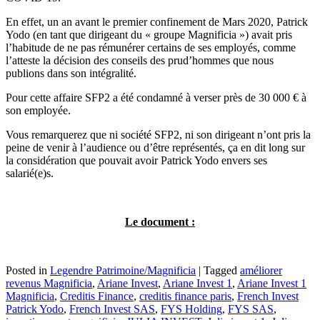
En effet, un an avant le premier confinement de Mars 2020, Patrick
Yodo (en tant que dirigeant du « groupe Magnificia ») avait pris
l’habitude de ne pas rémunérer certains de ses employés, comme
l’atteste la décision des conseils des prud’hommes que nous
publions dans son intégralité.
Pour cette affaire SFP2 a été condamné à verser près de 30 000 € à
son employée.
Vous remarquerez que ni société SFP2, ni son dirigeant n’ont pris la
peine de venir à l’audience ou d’être représentés, ça en dit long sur
la considération que pouvait avoir Patrick Yodo envers ses
salarié(e)s.
Le document :
Posted in
Legendre Patrimoine/Magnificia
|
Tagged
améliorer
revenus Magnificia
,
Ariane Invest
,
Ariane Invest 1
,
Ariane Invest 1
Magnificia
,
Creditis Finance
,
creditis finance paris
,
French Invest
Patrick Yodo
,
French Invest SAS
,
FYS Holding
,
FYS SAS
,