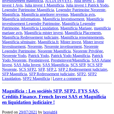
investissement magnificia
,
JULIA INVEST
,
Julia invest 1
,
Julia
invest 1 Avis
,
Julia invest 1 Magnificia
,
Julia invest 1 Patrick Yodo
,
Legendre Patrimoine Magnificia
,
Legendre Patrimoine Neorente
,
Magnificia
,
Magnificia ameliorer revenus
,
Magnificia avis
,
Magnificia informations
,
Magnificia Investissement
,
Magnificia
investissement Legendre Patrimoine
,
Magnificia Legendre
Patrimoine
,
Magnificia Liquidation
,
Magnificia Mariage
,
magnificia
mariage avis
,
Magnificia mister invest
,
Magnificia Placements
,
Magnificia Redressement judiciaire
,
Magnificia renseignements
,
Magnificia séminaire
,
Magnificia.fr
,
Mister invest
,
Mister invest
Investissement
,
Neorente
,
Neorente invetissement
,
Neorente
Legendre Patrimoine
,
Neorente Magnificia
,
Neorente Privilège
,
Neorente Yodo
,
Patrick Yodo
,
Patrick Yodo Magnificia
,
Patrick
Yodo Neorente
,
Prestiginvest
,
Prestiginvest/Magnificia
,
SAS Ariane
Invest
,
SAS Julia Invest
,
SAS Magnificia
,
SCS SFP
,
SCS SFP
Neorente
,
SCS SFP2
,
SFP
,
SFP 2
,
SFP 2 Redressement judiciaire
,
SFP Magnificia
,
SFP Redressement judiciaire
,
SFP2
,
SFP2
Liquidation
,
SFP2 Magnificia
|
Leave a comment
Magnificia : Les sociétés SFP, SFP2, FYS SAS,
Créditis Finance, French Invest SAS et Magnificia
en liquidation judiciaire !
Posted on
29/07/2021
by
benjaltf4