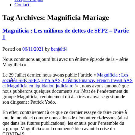
Contact
Tag Archives:
Magnificia Mariage
Magnificia : Les millions de dettes de SFP2 – Partie
1
Posted on
06/11/2021
by
benjaltf4
Nous continuons aujourd’hui avec un énième épisode de la « série
Magnificia ».
Le 29 Juillet dernier, nous avons publié l’article «
Magnificia : Les
sociétés SFP, SFP2, FYS SAS, Créditis Finance, French Invest SAS
et Magnificia en liquidation judiciaire !
« , nous avons annoncé que
nous publierons quelques documents sur l’état de l’endettement du
groupe Magnificia, certainement dû à la très mauvaise gestion de
son dirigeant : Patrick Yodo.
En effet, contrairement à ce que ce dernier essaye de faire croire à
tout le monde et comme nous allons le démontrer ci-dessous (ainsi
que dans les futures publications), les ennuis pour l’ensemble du
« groupe Magnificia » ont commencé bien avant la crise du
COVID-19.