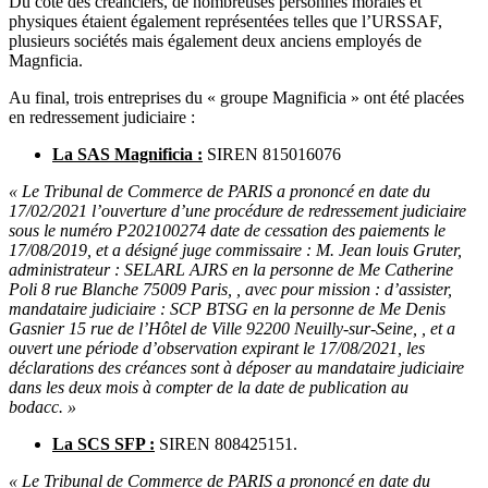
Du côté des créanciers, de nombreuses personnes morales et
physiques étaient également représentées telles que l’URSSAF,
plusieurs sociétés mais également deux anciens employés de
Magnficia.
Au final, trois entreprises du « groupe Magnificia » ont été placées
en redressement judiciaire :
La SAS Magnificia :
SIREN 815016076
« Le Tribunal de Commerce de PARIS a prononcé en date du
17/02/2021 l’ouverture d’une procédure de redressement judiciaire
sous le numéro P202100274 date de cessation des paiements le
17/08/2019, et a désigné juge commissaire : M. Jean louis Gruter,
administrateur : SELARL AJRS en la personne de Me Catherine
Poli 8 rue Blanche 75009 Paris, , avec pour mission : d’assister,
mandataire judiciaire : SCP BTSG en la personne de Me Denis
Gasnier 15 rue de l’Hôtel de Ville 92200 Neuilly-sur-Seine, , et a
ouvert une période d’observation expirant le 17/08/2021, les
déclarations des créances sont à déposer au mandataire judiciaire
dans les deux mois à compter de la date de publication au
bodacc. »
La SCS SFP :
SIREN 808425151.
« Le Tribunal de Commerce de PARIS a prononcé en date du