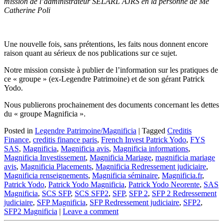
mission de l’administrateur SELARL AJRS en la personne de Me
Catherine Poli
Une nouvelle fois, sans prétentions, les faits nous donnent encore
raison quant au sérieux de nos publications sur ce sujet.
Notre mission consiste à publier de l’information sur les pratiques de
ce « groupe » (ex-Legendre Patrimoine) et de son gérant Patrick
Yodo.
Nous publierons prochainement des documents concernant les dettes
du « groupe Magnificia ».
Posted in
Legendre Patrimoine/Magnificia
|
Tagged
Creditis
Finance
,
creditis finance paris
,
French Invest Patrick Yodo
,
FYS
SAS
,
Magnificia
,
Magnificia avis
,
Magnificia informations
,
Magnificia Investissement
,
Magnificia Mariage
,
magnificia mariage
avis
,
Magnificia Placements
,
Magnificia Redressement judiciaire
,
Magnificia renseignements
,
Magnificia séminaire
,
Magnificia.fr
,
Patrick Yodo
,
Patrick Yodo Magnificia
,
Patrick Yodo Neorente
,
SAS
Magnificia
,
SCS SFP
,
SCS SFP2
,
SFP
,
SFP 2
,
SFP 2 Redressement
judiciaire
,
SFP Magnificia
,
SFP Redressement judiciaire
,
SFP2
,
SFP2 Magnificia
|
Leave a comment