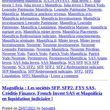
investissement magnificia
,
JULIA INVEST
,
Julia invest 1
,
Julia
invest 1 Avis
,
Julia invest 1 Magnificia
,
Julia invest 1 Patrick Yodo
,
Legendre Patrimoine Magnificia
,
Legendre Patrimoine Neorente
,
Magnificia
,
Magnificia ameliorer revenus
,
Magnificia avis
,
Magnificia informations
,
Magnificia Investissement
,
Magnificia
investissement Legendre Patrimoine
,
Magnificia Legendre
Patrimoine
,
Magnificia Liquidation
,
Magnificia Mariage
,
magnificia
mariage avis
,
Magnificia mister invest
,
Magnificia Placements
,
Magnificia Redressement judiciaire
,
Magnificia renseignements
,
Magnificia séminaire
,
Magnificia.fr
,
Mister invest
,
Mister invest
Investissement
,
Neorente
,
Neorente invetissement
,
Neorente
Legendre Patrimoine
,
Neorente Magnificia
,
Neorente Privilège
,
Neorente Yodo
,
Patrick Yodo
,
Patrick Yodo Magnificia
,
Patrick
Yodo Neorente
,
Prestiginvest
,
Prestiginvest/Magnificia
,
SAS Ariane
Invest
,
SAS Julia Invest
,
SAS Magnificia
,
SCS SFP
,
SCS SFP
Neorente
,
SCS SFP2
,
SFP
,
SFP 2
,
SFP 2 Redressement judiciaire
,
SFP Magnificia
,
SFP Redressement judiciaire
,
SFP2
,
SFP2
Liquidation
,
SFP2 Magnificia
|
Leave a comment
Magnificia : Les sociétés SFP, SFP2, FYS SAS,
Créditis Finance, French Invest SAS et Magnificia
en liquidation judiciaire !
Posted on
29/07/2021
by
benjaltf4