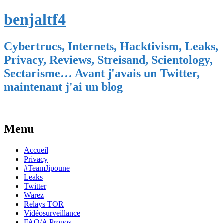
benjaltf4
Cybertrucs, Internets, Hacktivism, Leaks,
Privacy, Reviews, Streisand, Scientology,
Sectarisme… Avant j'avais un Twitter,
maintenant j'ai un blog
Menu
Skip
Accueil
to
Privacy
content
#TeamJipoune
Leaks
Twitter
Warez
Relays TOR
Vidéosurveillance
FAQ/A Propos