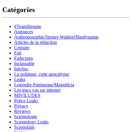
Catégories
#TeamJipoune
Annonces
Anthroposophie/Steiner-Waldorf/Biodynamie
Articles de la rédaction
Censure
Fail
Failscreen
Inclassable
InfoSec
La politique, cette apocalypse
Leaks
Legendre Patrimoine/Magnificia
Les trucs vus sur internet
MIVILUDES
Police Leaks
Privacy
Reviews
Scientologie
Scientology Leaks
Screenfails