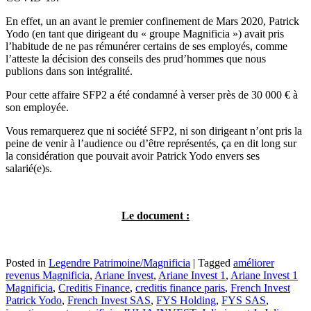
En effet, un an avant le premier confinement de Mars 2020, Patrick
Yodo (en tant que dirigeant du « groupe Magnificia ») avait pris
l’habitude de ne pas rémunérer certains de ses employés, comme
l’atteste la décision des conseils des prud’hommes que nous
publions dans son intégralité.
Pour cette affaire SFP2 a été condamné à verser près de 30 000 € à
son employée.
Vous remarquerez que ni société SFP2, ni son dirigeant n’ont pris la
peine de venir à l’audience ou d’être représentés, ça en dit long sur
la considération que pouvait avoir Patrick Yodo envers ses
salarié(e)s.
Le document :
Posted in
Legendre Patrimoine/Magnificia
|
Tagged
améliorer
revenus Magnificia
,
Ariane Invest
,
Ariane Invest 1
,
Ariane Invest 1
Magnificia
,
Creditis Finance
,
creditis finance paris
,
French Invest
Patrick Yodo
,
French Invest SAS
,
FYS Holding
,
FYS SAS
,