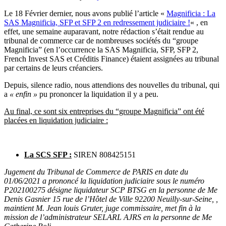
Le 18 Février dernier, nous avons publié l’article «
Magnificia : La
SAS Magnificia, SFP et SFP 2 en redressement judiciaire !
« , en
effet, une semaine auparavant, notre rédaction s’était rendue au
tribunal de commerce car de nombreuses sociétés du “groupe
Magnificia” (en l’occurrence la SAS Magnificia, SFP, SFP 2,
French Invest SAS et Créditis Finance) étaient assignées au tribunal
par certains de leurs créanciers.
Depuis, silence radio, nous attendions des nouvelles du tribunal, qui
a
« enfin »
pu prononcer la liquidation il y a peu.
Au final, ce sont six entreprises du “groupe Magnificia” ont été
placées en liquidation judiciaire :
La SCS SFP :
SIREN 808425151
Jugement du Tribunal de Commerce de PARIS en date du
01/06/2021 a prononcé la liquidation judiciaire sous le numéro
P202100275 désigne liquidateur SCP BTSG en la personne de Me
Denis Gasnier 15 rue de l’Hôtel de Ville 92200 Neuilly-sur-Seine, ,
maintient M. Jean louis Gruter, juge commissaire, met fin à la
mission de l’administrateur SELARL AJRS en la personne de Me