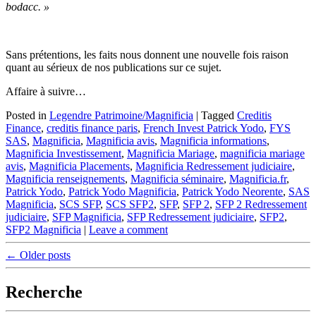
bodacc. »
Sans prétentions, les faits nous donnent une nouvelle fois raison
quant au sérieux de nos publications sur ce sujet.
Affaire à suivre…
Posted in
Legendre Patrimoine/Magnificia
|
Tagged
Creditis
Finance
,
creditis finance paris
,
French Invest Patrick Yodo
,
FYS
SAS
,
Magnificia
,
Magnificia avis
,
Magnificia informations
,
Magnificia Investissement
,
Magnificia Mariage
,
magnificia mariage
avis
,
Magnificia Placements
,
Magnificia Redressement judiciaire
,
Magnificia renseignements
,
Magnificia séminaire
,
Magnificia.fr
,
Patrick Yodo
,
Patrick Yodo Magnificia
,
Patrick Yodo Neorente
,
SAS
Magnificia
,
SCS SFP
,
SCS SFP2
,
SFP
,
SFP 2
,
SFP 2 Redressement
judiciaire
,
SFP Magnificia
,
SFP Redressement judiciaire
,
SFP2
,
SFP2 Magnificia
|
Leave a comment
Post
←
Older posts
navigation
Recherche