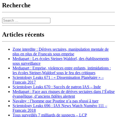
Recherche
Search
Articles récents
Zone interdite : Dérives sectaires, manipulation mentale de
plus en plus de Français sous emprise
Mediapart : Les écoles Steiner-Waldorf, des établissements
sous surveillance
Mediapart : Emprise, violences entre enfants, intimidations :
les écoles Steiner-Waldorf sous le feu des critiques
Scientology Leaks 671 : « Dissemination Planétaire » –
Français 2017
Scientology Leaks 670 : Succès de patron IAS – Inde
Mediapart : Face aux risques de dérives sectaires dans l’Église
évangélique, d’anciens fidèles alertent
Navalny : l’homme que Poutine n’a pas réussi à tuer
Scientology Leaks 696 : IAS News Watch Numéro 111 –
Français 2018
Tous surveillés 7 milliards de suspects – LCP