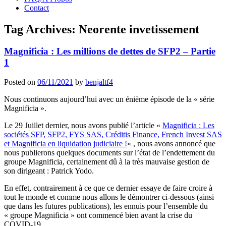
Contact
Tag Archives:
Neorente invetissement
Magnificia : Les millions de dettes de SFP2 – Partie
1
Posted on
06/11/2021
by
benjaltf4
Nous continuons aujourd’hui avec un énième épisode de la « série
Magnificia ».
Le 29 Juillet dernier, nous avons publié l’article «
Magnificia : Les
sociétés SFP, SFP2, FYS SAS, Créditis Finance, French Invest SAS
et Magnificia en liquidation judiciaire !
« , nous avons annoncé que
nous publierons quelques documents sur l’état de l’endettement du
groupe Magnificia, certainement dû à la très mauvaise gestion de
son dirigeant : Patrick Yodo.
En effet, contrairement à ce que ce dernier essaye de faire croire à
tout le monde et comme nous allons le démontrer ci-dessous (ainsi
que dans les futures publications), les ennuis pour l’ensemble du
« groupe Magnificia » ont commencé bien avant la crise du
COVID-19.