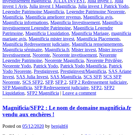
investissement magnificia
,
JULIA INVEST
,
Julia invest 1
,
Julia
invest 1 Avis
,
Julia invest 1 Magnificia
,
Julia invest 1 Patrick Yodo
,
Legendre Patrimoine Magnificia
,
Legendre Patrimoine Neorente
,
Magnificia
,
Magnificia ameliorer revenus
,
Magnificia avis
,
Magnificia informations
,
Magnificia Investissement
,
Magnificia
investissement Legendre Patrimoine
,
Magnificia Legendre
Patrimoine
,
Magnificia Liquidation
,
Magnificia Mariage
,
magnificia
mariage avis
,
Magnificia mister invest
,
Magnificia Placements
,
Magnificia Redressement judiciaire
,
Magnificia renseignements
,
Magnificia séminaire
,
Magnificia.fr
,
Mister invest
,
Mister invest
Investissement
,
Neorente
,
Neorente invetissement
,
Neorente
Legendre Patrimoine
,
Neorente Magnificia
,
Neorente Privilège
,
Neorente Yodo
,
Patrick Yodo
,
Patrick Yodo Magnificia
,
Patrick
Yodo Neorente
,
Prestiginvest
,
Prestiginvest/Magnificia
,
SAS Ariane
Invest
,
SAS Julia Invest
,
SAS Magnificia
,
SCS SFP
,
SCS SFP
Neorente
,
SCS SFP2
,
SFP
,
SFP 2
,
SFP 2 Redressement judiciaire
,
SFP Magnificia
,
SFP Redressement judiciaire
,
SFP2
,
SFP2
Liquidation
,
SFP2 Magnificia
|
Leave a comment
Magnificia/SFP2 : Le nom de domaine magnificia.fr
vendu aux enchères !
Posted on
05/12/2020
by
benjaltf4