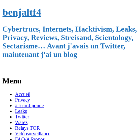
benjaltf4
Cybertrucs, Internets, Hacktivism, Leaks,
Privacy, Reviews, Streisand, Scientology,
Sectarisme… Avant j'avais un Twitter,
maintenant j'ai un blog
Menu
Skip
Accueil
to
Privacy
content
#TeamJipoune
Leaks
Twitter
Warez
Relays TOR
Vidéosurveillance
FAQ/A Propos