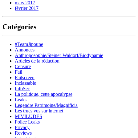
mars 2017
février 2017
Catégories
#TeamJipoune
Annonces
Anthroposophie/Steiner-Waldorf/Biodynamie
Articles de la rédaction
Censure
Fail
Failscreen
Inclassable
InfoSec
La politique, cette apocalypse
Leaks
Legendre Patrimoine/Magnificia
Les trucs vus sur internet
MIVILUDES
Police Leaks
Privacy
Reviews