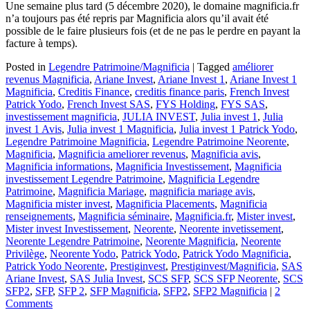
Une semaine plus tard (5 décembre 2020), le domaine magnificia.fr
n’a toujours pas été repris par Magnificia alors qu’il avait été
possible de le faire plusieurs fois (et de ne pas le perdre en payant la
facture à temps).
Posted in
Legendre Patrimoine/Magnificia
|
Tagged
améliorer
revenus Magnificia
,
Ariane Invest
,
Ariane Invest 1
,
Ariane Invest 1
Magnificia
,
Creditis Finance
,
creditis finance paris
,
French Invest
Patrick Yodo
,
French Invest SAS
,
FYS Holding
,
FYS SAS
,
investissement magnificia
,
JULIA INVEST
,
Julia invest 1
,
Julia
invest 1 Avis
,
Julia invest 1 Magnificia
,
Julia invest 1 Patrick Yodo
,
Legendre Patrimoine Magnificia
,
Legendre Patrimoine Neorente
,
Magnificia
,
Magnificia ameliorer revenus
,
Magnificia avis
,
Magnificia informations
,
Magnificia Investissement
,
Magnificia
investissement Legendre Patrimoine
,
Magnificia Legendre
Patrimoine
,
Magnificia Mariage
,
magnificia mariage avis
,
Magnificia mister invest
,
Magnificia Placements
,
Magnificia
renseignements
,
Magnificia séminaire
,
Magnificia.fr
,
Mister invest
,
Mister invest Investissement
,
Neorente
,
Neorente invetissement
,
Neorente Legendre Patrimoine
,
Neorente Magnificia
,
Neorente
Privilège
,
Neorente Yodo
,
Patrick Yodo
,
Patrick Yodo Magnificia
,
Patrick Yodo Neorente
,
Prestiginvest
,
Prestiginvest/Magnificia
,
SAS
Ariane Invest
,
SAS Julia Invest
,
SCS SFP
,
SCS SFP Neorente
,
SCS
SFP2
,
SFP
,
SFP 2
,
SFP Magnificia
,
SFP2
,
SFP2 Magnificia
|
2
Comments