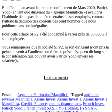
En effet, un an avant le premier confinement de Mars 2020, Patrick
Yodo (en tant que dirigeant du « groupe Magnificia ») avait pris
l’habitude de ne pas rémunérer certains de ses employés, comme
l’atteste la décision des conseils des prud’hommes que nous
publions dans son intégralité.
Pour cette affaire SFP2 a été condamné à verser près de 30 000 € à
son employée.
Vous remarquerez que ni société SFP2, ni son dirigeant n’ont pris la
peine de venir à l’audience ou d’être représentés, ça en dit long sur
la considération que pouvait avoir Patrick Yodo envers ses
salarié(e)s.
Le document :
Posted in
Legendre Patrimoine/Magnificia
|
Tagged
améliorer
revenus Magnificia
,
Ariane Invest
,
Ariane Invest 1
,
Ariane Invest 1
Magnificia
,
Creditis Finance
,
creditis finance paris
,
French Invest
Patrick Yodo
,
French Invest SAS
,
FYS Holding
,
FYS SAS
,