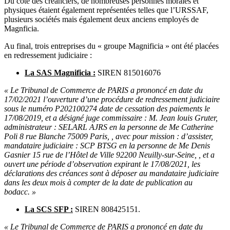
Du côté des créanciers, de nombreuses personnes morales et
physiques étaient également représentées telles que l’URSSAF,
plusieurs sociétés mais également deux anciens employés de
Magnficia.
Au final, trois entreprises du « groupe Magnificia » ont été placées
en redressement judiciaire :
La SAS Magnificia :
SIREN 815016076
« Le Tribunal de Commerce de PARIS a prononcé en date du
17/02/2021 l’ouverture d’une procédure de redressement judiciaire
sous le numéro P202100274 date de cessation des paiements le
17/08/2019, et a désigné juge commissaire : M. Jean louis Gruter,
administrateur : SELARL AJRS en la personne de Me Catherine
Poli 8 rue Blanche 75009 Paris, , avec pour mission : d’assister,
mandataire judiciaire : SCP BTSG en la personne de Me Denis
Gasnier 15 rue de l’Hôtel de Ville 92200 Neuilly-sur-Seine, , et a
ouvert une période d’observation expirant le 17/08/2021, les
déclarations des créances sont à déposer au mandataire judiciaire
dans les deux mois à compter de la date de publication au
bodacc. »
La SCS SFP :
SIREN 808425151.
« Le Tribunal de Commerce de PARIS a prononcé en date du