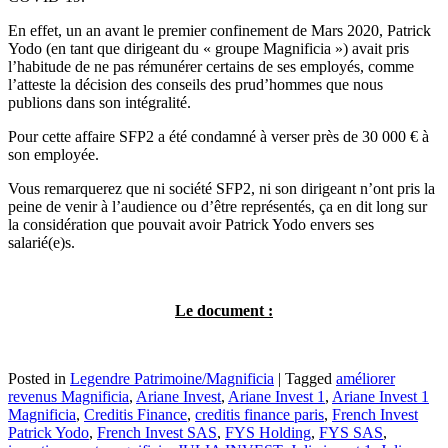
En effet, un an avant le premier confinement de Mars 2020, Patrick
Yodo (en tant que dirigeant du « groupe Magnificia ») avait pris
l’habitude de ne pas rémunérer certains de ses employés, comme
l’atteste la décision des conseils des prud’hommes que nous
publions dans son intégralité.
Pour cette affaire SFP2 a été condamné à verser près de 30 000 € à
son employée.
Vous remarquerez que ni société SFP2, ni son dirigeant n’ont pris la
peine de venir à l’audience ou d’être représentés, ça en dit long sur
la considération que pouvait avoir Patrick Yodo envers ses
salarié(e)s.
Le document :
Posted in
Legendre Patrimoine/Magnificia
|
Tagged
améliorer
revenus Magnificia
,
Ariane Invest
,
Ariane Invest 1
,
Ariane Invest 1
Magnificia
,
Creditis Finance
,
creditis finance paris
,
French Invest
Patrick Yodo
,
French Invest SAS
,
FYS Holding
,
FYS SAS
,