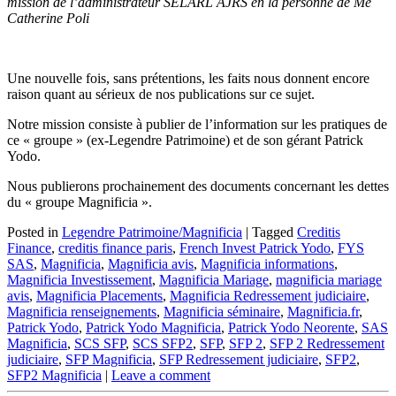
mission de l’administrateur SELARL AJRS en la personne de Me
Catherine Poli
Une nouvelle fois, sans prétentions, les faits nous donnent encore
raison quant au sérieux de nos publications sur ce sujet.
Notre mission consiste à publier de l’information sur les pratiques de
ce « groupe » (ex-Legendre Patrimoine) et de son gérant Patrick
Yodo.
Nous publierons prochainement des documents concernant les dettes
du « groupe Magnificia ».
Posted in
Legendre Patrimoine/Magnificia
|
Tagged
Creditis
Finance
,
creditis finance paris
,
French Invest Patrick Yodo
,
FYS
SAS
,
Magnificia
,
Magnificia avis
,
Magnificia informations
,
Magnificia Investissement
,
Magnificia Mariage
,
magnificia mariage
avis
,
Magnificia Placements
,
Magnificia Redressement judiciaire
,
Magnificia renseignements
,
Magnificia séminaire
,
Magnificia.fr
,
Patrick Yodo
,
Patrick Yodo Magnificia
,
Patrick Yodo Neorente
,
SAS
Magnificia
,
SCS SFP
,
SCS SFP2
,
SFP
,
SFP 2
,
SFP 2 Redressement
judiciaire
,
SFP Magnificia
,
SFP Redressement judiciaire
,
SFP2
,
SFP2 Magnificia
|
Leave a comment