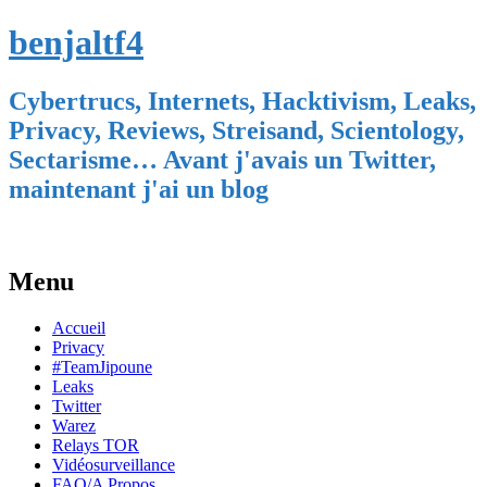
benjaltf4
Cybertrucs, Internets, Hacktivism, Leaks,
Privacy, Reviews, Streisand, Scientology,
Sectarisme… Avant j'avais un Twitter,
maintenant j'ai un blog
Menu
Skip
Accueil
to
Privacy
content
#TeamJipoune
Leaks
Twitter
Warez
Relays TOR
Vidéosurveillance
FAQ/A Propos