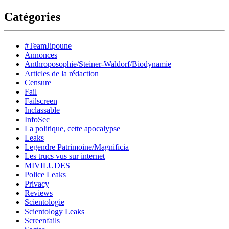
Catégories
#TeamJipoune
Annonces
Anthroposophie/Steiner-Waldorf/Biodynamie
Articles de la rédaction
Censure
Fail
Failscreen
Inclassable
InfoSec
La politique, cette apocalypse
Leaks
Legendre Patrimoine/Magnificia
Les trucs vus sur internet
MIVILUDES
Police Leaks
Privacy
Reviews
Scientologie
Scientology Leaks
Screenfails