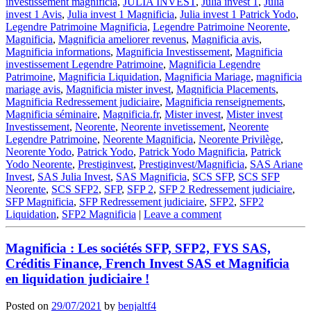
investissement magnificia
,
JULIA INVEST
,
Julia invest 1
,
Julia
invest 1 Avis
,
Julia invest 1 Magnificia
,
Julia invest 1 Patrick Yodo
,
Legendre Patrimoine Magnificia
,
Legendre Patrimoine Neorente
,
Magnificia
,
Magnificia ameliorer revenus
,
Magnificia avis
,
Magnificia informations
,
Magnificia Investissement
,
Magnificia
investissement Legendre Patrimoine
,
Magnificia Legendre
Patrimoine
,
Magnificia Liquidation
,
Magnificia Mariage
,
magnificia
mariage avis
,
Magnificia mister invest
,
Magnificia Placements
,
Magnificia Redressement judiciaire
,
Magnificia renseignements
,
Magnificia séminaire
,
Magnificia.fr
,
Mister invest
,
Mister invest
Investissement
,
Neorente
,
Neorente invetissement
,
Neorente
Legendre Patrimoine
,
Neorente Magnificia
,
Neorente Privilège
,
Neorente Yodo
,
Patrick Yodo
,
Patrick Yodo Magnificia
,
Patrick
Yodo Neorente
,
Prestiginvest
,
Prestiginvest/Magnificia
,
SAS Ariane
Invest
,
SAS Julia Invest
,
SAS Magnificia
,
SCS SFP
,
SCS SFP
Neorente
,
SCS SFP2
,
SFP
,
SFP 2
,
SFP 2 Redressement judiciaire
,
SFP Magnificia
,
SFP Redressement judiciaire
,
SFP2
,
SFP2
Liquidation
,
SFP2 Magnificia
|
Leave a comment
Magnificia : Les sociétés SFP, SFP2, FYS SAS,
Créditis Finance, French Invest SAS et Magnificia
en liquidation judiciaire !
Posted on
29/07/2021
by
benjaltf4