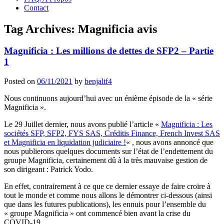
Contact
Tag Archives:
Magnificia avis
Magnificia : Les millions de dettes de SFP2 – Partie
1
Posted on
06/11/2021
by
benjaltf4
Nous continuons aujourd’hui avec un énième épisode de la « série
Magnificia ».
Le 29 Juillet dernier, nous avons publié l’article «
Magnificia : Les
sociétés SFP, SFP2, FYS SAS, Créditis Finance, French Invest SAS
et Magnificia en liquidation judiciaire !
« , nous avons annoncé que
nous publierons quelques documents sur l’état de l’endettement du
groupe Magnificia, certainement dû à la très mauvaise gestion de
son dirigeant : Patrick Yodo.
En effet, contrairement à ce que ce dernier essaye de faire croire à
tout le monde et comme nous allons le démontrer ci-dessous (ainsi
que dans les futures publications), les ennuis pour l’ensemble du
« groupe Magnificia » ont commencé bien avant la crise du
COVID-19.