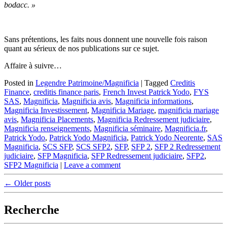
bodacc. »
Sans prétentions, les faits nous donnent une nouvelle fois raison
quant au sérieux de nos publications sur ce sujet.
Affaire à suivre…
Posted in
Legendre Patrimoine/Magnificia
|
Tagged
Creditis
Finance
,
creditis finance paris
,
French Invest Patrick Yodo
,
FYS
SAS
,
Magnificia
,
Magnificia avis
,
Magnificia informations
,
Magnificia Investissement
,
Magnificia Mariage
,
magnificia mariage
avis
,
Magnificia Placements
,
Magnificia Redressement judiciaire
,
Magnificia renseignements
,
Magnificia séminaire
,
Magnificia.fr
,
Patrick Yodo
,
Patrick Yodo Magnificia
,
Patrick Yodo Neorente
,
SAS
Magnificia
,
SCS SFP
,
SCS SFP2
,
SFP
,
SFP 2
,
SFP 2 Redressement
judiciaire
,
SFP Magnificia
,
SFP Redressement judiciaire
,
SFP2
,
SFP2 Magnificia
|
Leave a comment
Post
←
Older posts
navigation
Recherche