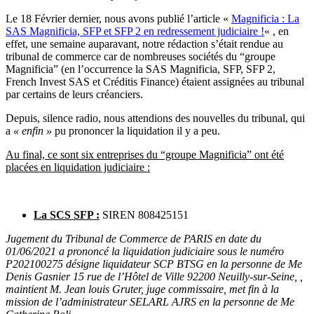
Le 18 Février dernier, nous avons publié l’article «
Magnificia : La
SAS Magnificia, SFP et SFP 2 en redressement judiciaire !
« , en
effet, une semaine auparavant, notre rédaction s’était rendue au
tribunal de commerce car de nombreuses sociétés du “groupe
Magnificia” (en l’occurrence la SAS Magnificia, SFP, SFP 2,
French Invest SAS et Créditis Finance) étaient assignées au tribunal
par certains de leurs créanciers.
Depuis, silence radio, nous attendions des nouvelles du tribunal, qui
a
« enfin »
pu prononcer la liquidation il y a peu.
Au final, ce sont six entreprises du “groupe Magnificia” ont été
placées en liquidation judiciaire :
La SCS SFP :
SIREN 808425151
Jugement du Tribunal de Commerce de PARIS en date du
01/06/2021 a prononcé la liquidation judiciaire sous le numéro
P202100275 désigne liquidateur SCP BTSG en la personne de Me
Denis Gasnier 15 rue de l’Hôtel de Ville 92200 Neuilly-sur-Seine, ,
maintient M. Jean louis Gruter, juge commissaire, met fin à la
mission de l’administrateur SELARL AJRS en la personne de Me