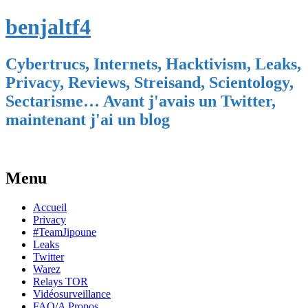
benjaltf4
Cybertrucs, Internets, Hacktivism, Leaks,
Privacy, Reviews, Streisand, Scientology,
Sectarisme… Avant j'avais un Twitter,
maintenant j'ai un blog
Menu
Skip
Accueil
to
Privacy
content
#TeamJipoune
Leaks
Twitter
Warez
Relays TOR
Vidéosurveillance
FAQ/A Propos