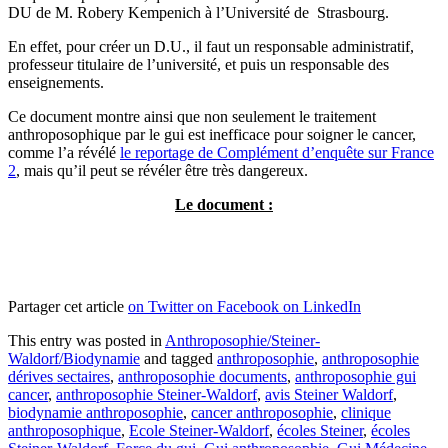
DU de M. Robery Kempenich à l’Université de Strasbourg.
En effet, pour créer un D.U., il faut un responsable administratif,
professeur titulaire de l’université, et puis un responsable des
enseignements.
Ce document montre ainsi que non seulement le traitement
anthroposophique par le gui est inefficace pour soigner le cancer,
comme l’a révélé
le reportage de Complément d’enquête sur France
2
, mais qu’il peut se révéler être très dangereux.
Le document :
Partager cet article
on Twitter
on Facebook
on LinkedIn
This entry was posted in
Anthroposophie/Steiner-
Waldorf/Biodynamie
and tagged
anthroposophie
,
anthroposophie
dérives sectaires
,
anthroposophie documents
,
anthroposophie gui
cancer
,
anthroposophie Steiner-Waldorf
,
avis Steiner Waldorf
,
biodynamie anthroposophie
,
cancer anthroposophie
,
clinique
anthroposophique
,
Ecole Steiner-Waldorf
,
écoles Steiner
,
écoles