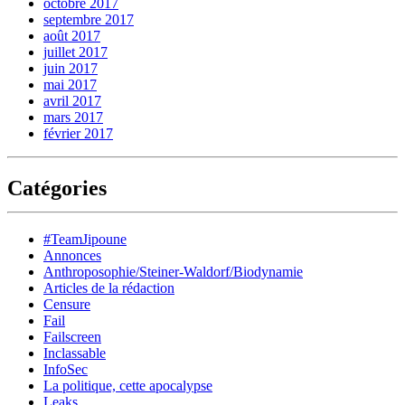
octobre 2017
septembre 2017
août 2017
juillet 2017
juin 2017
mai 2017
avril 2017
mars 2017
février 2017
Catégories
#TeamJipoune
Annonces
Anthroposophie/Steiner-Waldorf/Biodynamie
Articles de la rédaction
Censure
Fail
Failscreen
Inclassable
InfoSec
La politique, cette apocalypse
Leaks