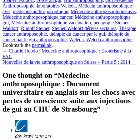
Steiner-Waldorf
,
Force du gui
,
Gui anthroposophie
,
Gui Médecine
Anthroposophie
,
laboratoires Weleda
,
Médecin anthroposophique
avis
,
médecine anthroposophique
,
Médecine anthroposophique avis
,
Médecine anthroposophique cancer
,
Médecine anthroposophique
gui
,
Médecine anthroposophique vaccination
,
pédagogie Steiner
Waldorf
,
Rudolf Steiner
,
Steiner-Waldorf dérives sectaires
,
Thérapie
cancer anthroposophie
,
thérapie du cancer par le gui
,
thérapie du
cancer par le gui anthroposophie
,
Weleda
,
Weleda anthroposophie
.
Bookmark the
permalink
.
Post
←
Charlie Hebdo : Médecine anthroposophique : Esotérisme à la
FAC
navigation
Nouvelles de la vie anthroposophique en Suisse – Partie 5 : 2014
→
One thought on “
Médecine
anthroposophique : Document
universitaire en anglais sur les chocs avec
pertes de conscience suite aux injections
de gui au CHU de Strasbourg
”
dov kravi דוב קרבי