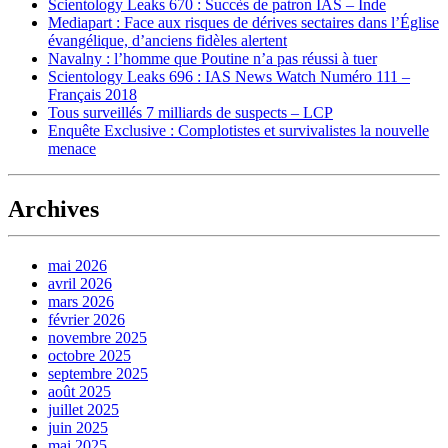
Scientology Leaks 670 : Succès de patron IAS – Inde
Mediapart : Face aux risques de dérives sectaires dans l’Église
évangélique, d’anciens fidèles alertent
Navalny : l’homme que Poutine n’a pas réussi à tuer
Scientology Leaks 696 : IAS News Watch Numéro 111 –
Français 2018
Tous surveillés 7 milliards de suspects – LCP
Enquête Exclusive : Complotistes et survivalistes la nouvelle
menace
Archives
mai 2026
avril 2026
mars 2026
février 2026
novembre 2025
octobre 2025
septembre 2025
août 2025
juillet 2025
juin 2025
mai 2025