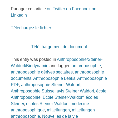
Partager cet article
on Twitter
on Facebook
on
LinkedIn
Téléchargez le fichier...
Téléchargement du document
This entry was posted in
Anthroposophie/Steiner-
Waldorf/Biodynamie
and tagged
anthroposophie
,
anthroposophie dérives sectaires
,
anthroposophie
documents
,
Anthroposophie Leaks
,
Anthroposophie
PDF
,
anthroposophie Steiner-Waldorf
,
Anthroposophie Suisse
,
avis Steiner Waldorf
,
école
Anthroposophie
,
Ecole Steiner-Waldorf
,
écoles
Steiner
,
écoles Steiner-Waldorf
,
médecine
anthroposophique
,
mitteilungen
,
mitteilungen
anthroposophie
,
Nouvelles de la vie