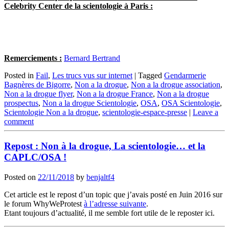
Celebrity Center de la scientologie à Paris :
Remerciements :
Bernard Bertrand
Posted in
Fail
,
Les trucs vus sur internet
|
Tagged
Gendarmerie
Bagnères de Bigorre
,
Non a la drogue
,
Non a la drogue association
,
Non a la drogue flyer
,
Non a la drogue France
,
Non a la drogue
prospectus
,
Non a la drogue Scientologie
,
OSA
,
OSA Scientologie
,
Scientologie Non a la drogue
,
scientologie-espace-presse
|
Leave a
comment
Repost : Non à la drogue, La scientologie… et la
CAPLC/OSA !
Posted on
22/11/2018
by
benjaltf4
Cet article est le repost d’un topic que j’avais posté en Juin 2016 sur
le forum WhyWeProtest
à l’adresse suivante
.
Etant toujours d’actualité, il me semble fort utile de le reposter ici.