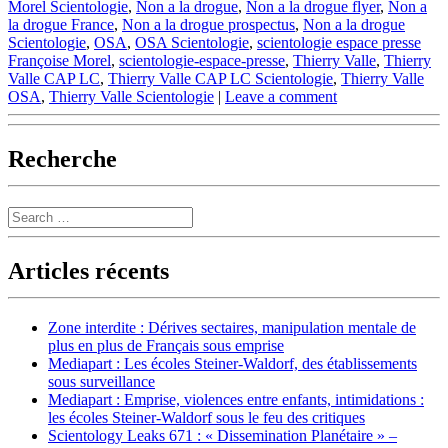
Morel Scientologie
,
Non a la drogue
,
Non a la drogue flyer
,
Non a
la drogue France
,
Non a la drogue prospectus
,
Non a la drogue
Scientologie
,
OSA
,
OSA Scientologie
,
scientologie espace presse
Françoise Morel
,
scientologie-espace-presse
,
Thierry Valle
,
Thierry
Valle CAP LC
,
Thierry Valle CAP LC Scientologie
,
Thierry Valle
OSA
,
Thierry Valle Scientologie
|
Leave a comment
Recherche
Search
Articles récents
Zone interdite : Dérives sectaires, manipulation mentale de
plus en plus de Français sous emprise
Mediapart : Les écoles Steiner-Waldorf, des établissements
sous surveillance
Mediapart : Emprise, violences entre enfants, intimidations :
les écoles Steiner-Waldorf sous le feu des critiques
Scientology Leaks 671 : « Dissemination Planétaire » –