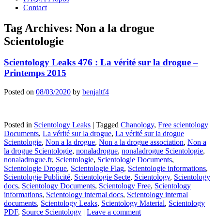
Contact
Tag Archives:
Non a la drogue
Scientologie
Scientology Leaks 476 : La vérité sur la drogue –
Printemps 2015
Posted on
08/03/2020
by
benjaltf4
Posted in
Scientology Leaks
|
Tagged
Chanology
,
Free scientology
Documents
,
La vérité sur la drogue
,
La vérité sur la drogue
Scientologie
,
Non a la drogue
,
Non a la drogue association
,
Non a
la drogue Scientologie
,
nonaladrogue
,
nonaladrogue Scientologie
,
nonaladrogue.fr
,
Scientologie
,
Scientologie Documents
,
Scientologie Drogue
,
Scientologie Flag
,
Scientologie informations
,
Scientologie Publicité
,
Scientologie Secte
,
Scientology
,
Scientology
docs
,
Scientology Documents
,
Scientology Free
,
Scientology
informations
,
Scientology internal docs
,
Scientology internal
documents
,
Scientology Leaks
,
Scientology Material
,
Scientology
PDF
,
Source Scientology
|
Leave a comment