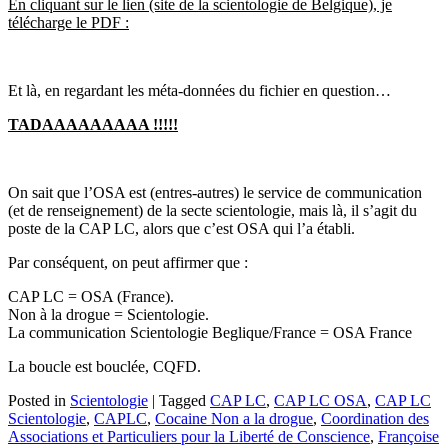
En cliquant sur le lien (site de la scientologie de Belgique), je
télécharge le PDF :
Et là, en regardant les méta-données du fichier en question…
TADAAAAAAAAA !!!!!
On sait que l’OSA est (entres-autres) le service de communication
(et de renseignement) de la secte scientologie, mais là, il s’agit du
poste de la CAP LC, alors que c’est OSA qui l’a établi.
Par conséquent, on peut affirmer que :
CAP LC = OSA (France).
Non à la drogue = Scientologie.
La communication Scientologie Beglique/France = OSA France
La boucle est bouclée, CQFD.
Posted in
Scientologie
|
Tagged
CAP LC
,
CAP LC OSA
,
CAP LC
Scientologie
,
CAPLC
,
Cocaine Non a la drogue
,
Coordination des
Associations et Particuliers pour la Liberté de Conscience
,
Françoise