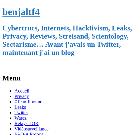
benjaltf4
Cybertrucs, Internets, Hacktivism, Leaks,
Privacy, Reviews, Streisand, Scientology,
Sectarisme… Avant j'avais un Twitter,
maintenant j'ai un blog
Menu
Skip
Accueil
to
Privacy
content
#TeamJipoune
Leaks
Twitter
Warez
Relays TOR
Vidéosurveillance
FAQ/A Propos