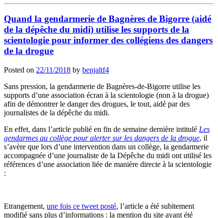
Quand la gendarmerie de Bagnères de Bigorre (aidé
de la dépêche du midi) utilise les supports de la
scientologie pour informer des collégiens des dangers
de la drogue
Posted on
22/11/2018
by
benjaltf4
Sans pression, la gendarmerie de Bagnères-de-Bigorre utilise les
supports d’une association écran à la scientologie (non à la drogue)
afin de démontrer le danger des drogues, le tout, aidé par des
journalistes de la dépêche du midi.
En effet, dans l’article publié en fin de semaine dernière intitulé
Les
gendarmes au collège pour alerter sur les dangers de la drogue
, il
s’avère que lors d’une intervention dans un collège, la gendarmerie
accompagnée d’une journaliste de la Dépêche du midi ont utilisé les
références d’une association liée de manière directe à la scientologie
:
Etrangement,
une fois ce tweet posté
, l’article a été subitement
modifié sans plus d’informations : la mention du site ayant été