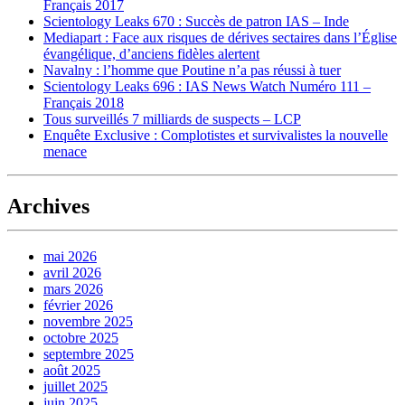
Français 2017
Scientology Leaks 670 : Succès de patron IAS – Inde
Mediapart : Face aux risques de dérives sectaires dans l’Église
évangélique, d’anciens fidèles alertent
Navalny : l’homme que Poutine n’a pas réussi à tuer
Scientology Leaks 696 : IAS News Watch Numéro 111 –
Français 2018
Tous surveillés 7 milliards de suspects – LCP
Enquête Exclusive : Complotistes et survivalistes la nouvelle
menace
Archives
mai 2026
avril 2026
mars 2026
février 2026
novembre 2025
octobre 2025
septembre 2025
août 2025
juillet 2025
juin 2025