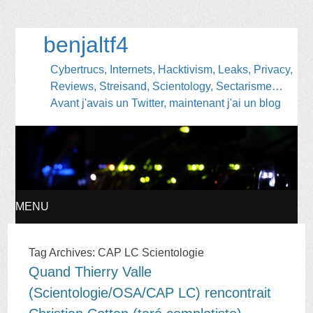
benjaltf4
Cybertrucs, Internets, Hacktivism, Leaks, Privacy,
Reviews, Streisand, Scientology, Sectarisme…
Avant j'avais un Twitter, maintenant j'ai un blog
MENU
SKIP
Tag Archives:
CAP LC Scientologie
Quand Thierry Valle
TO
(Scientologie/OSA/CAP LC) rencontrait
CONTENT