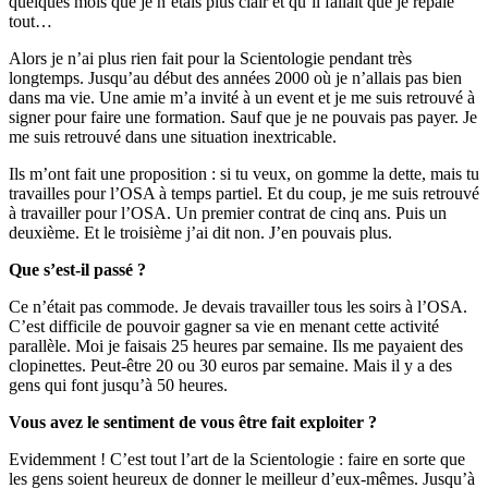
quelques mois que je n’étais plus clair et qu’il fallait que je repaie
tout…
Alors je n’ai plus rien fait pour la Scientologie pendant très
longtemps. Jusqu’au début des années 2000 où je n’allais pas bien
dans ma vie. Une amie m’a invité à un event et je me suis retrouvé à
signer pour faire une formation. Sauf que je ne pouvais pas payer. Je
me suis retrouvé dans une situation inextricable.
Ils m’ont fait une proposition : si tu veux, on gomme la dette, mais tu
travailles pour l’OSA à temps partiel. Et du coup, je me suis retrouvé
à travailler pour l’OSA. Un premier contrat de cinq ans. Puis un
deuxième. Et le troisième j’ai dit non. J’en pouvais plus.
Que s’est-il passé ?
Ce n’était pas commode. Je devais travailler tous les soirs à l’OSA.
C’est difficile de pouvoir gagner sa vie en menant cette activité
parallèle. Moi je faisais 25 heures par semaine. Ils me payaient des
clopinettes. Peut-être 20 ou 30 euros par semaine. Mais il y a des
gens qui font jusqu’à 50 heures.
Vous avez le sentiment de vous être fait exploiter ?
Evidemment ! C’est tout l’art de la Scientologie : faire en sorte que
les gens soient heureux de donner le meilleur d’eux-mêmes. Jusqu’à