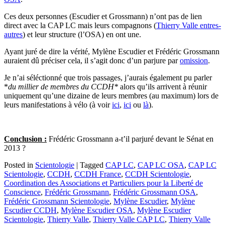
Ces deux personnes (Escudier et Grossmann) n’ont pas de lien
direct avec la CAP LC mais leurs compagnons (
Thierry Valle entres-
autres
) et leur structure (l’OSA) en ont une.
Ayant juré de dire la vérité, Mylène Escudier et Frédéric Grossmann
auraient dû préciser cela, il s’agit donc d’un parjure par
omission
.
Je n’ai séléctionné que trois passages, j’aurais également pu parler
*
du millier de membres du CCDH*
alors qu’ils arrivent à réunir
uniquement qu’une dizaine de leurs membres (au maximum) lors de
leurs manifestations à vélo (à voir
ici
,
ici
ou
là
).
Conclusion :
Frédéric Grossmann a-t’il parjuré devant le Sénat en
2013 ?
Posted in
Scientologie
|
Tagged
CAP LC
,
CAP LC OSA
,
CAP LC
Scientologie
,
CCDH
,
CCDH France
,
CCDH Scientologie
,
Coordination des Associations et Particuliers pour la Liberté de
Conscience
,
Frédéric Grossmann
,
Frédéric Grossmann OSA
,
Frédéric Grossmann Scientologie
,
Mylène Escudier
,
Mylène
Escudier CCDH
,
Mylène Escudier OSA
,
Mylène Escudier
Scientologie
,
Thierry Valle
,
Thierry Valle CAP LC
,
Thierry Valle