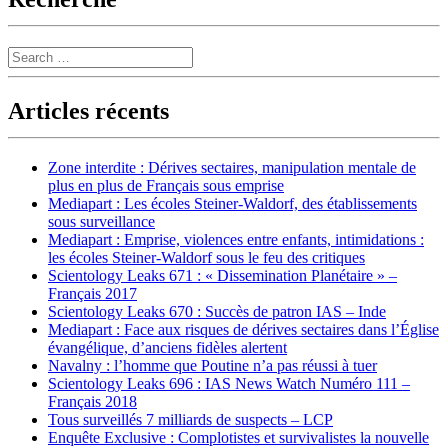
Search
Articles récents
Zone interdite : Dérives sectaires, manipulation mentale de
plus en plus de Français sous emprise
Mediapart : Les écoles Steiner-Waldorf, des établissements
sous surveillance
Mediapart : Emprise, violences entre enfants, intimidations :
les écoles Steiner-Waldorf sous le feu des critiques
Scientology Leaks 671 : « Dissemination Planétaire » –
Français 2017
Scientology Leaks 670 : Succès de patron IAS – Inde
Mediapart : Face aux risques de dérives sectaires dans l’Église
évangélique, d’anciens fidèles alertent
Navalny : l’homme que Poutine n’a pas réussi à tuer
Scientology Leaks 696 : IAS News Watch Numéro 111 –
Français 2018
Tous surveillés 7 milliards de suspects – LCP
Enquête Exclusive : Complotistes et survivalistes la nouvelle