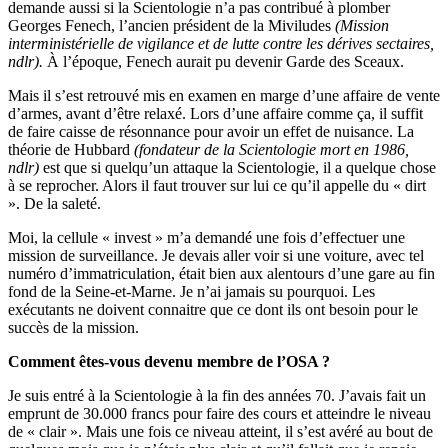
demande aussi si la Scientologie n’a pas contribué à plomber
Georges Fenech, l’ancien président de la Miviludes
(Mission
interministérielle de vigilance et de lutte contre les dérives sectaires,
ndlr).
À l’époque, Fenech aurait pu devenir Garde des Sceaux.
Mais il s’est retrouvé mis en examen en marge d’une affaire de vente
d’armes, avant d’être relaxé. Lors d’une affaire comme ça, il suffit
de faire caisse de résonnance pour avoir un effet de nuisance. La
théorie de Hubbard
(fondateur de la Scientologie mort en 1986,
ndlr)
est que si quelqu’un attaque la Scientologie, il a quelque chose
à se reprocher. Alors il faut trouver sur lui ce qu’il appelle du « dirt
». De la saleté.
Moi, la cellule « invest » m’a demandé une fois d’effectuer une
mission de surveillance. Je devais aller voir si une voiture, avec tel
numéro d’immatriculation, était bien aux alentours d’une gare au fin
fond de la Seine-et-Marne. Je n’ai jamais su pourquoi. Les
exécutants ne doivent connaitre que ce dont ils ont besoin pour le
succès de la mission.
Comment êtes-vous devenu membre de l’OSA ?
Je suis entré à la Scientologie à la fin des années 70. J’avais fait un
emprunt de 30.000 francs pour faire des cours et atteindre le niveau
de « clair ». Mais une fois ce niveau atteint, il s’est avéré au bout de