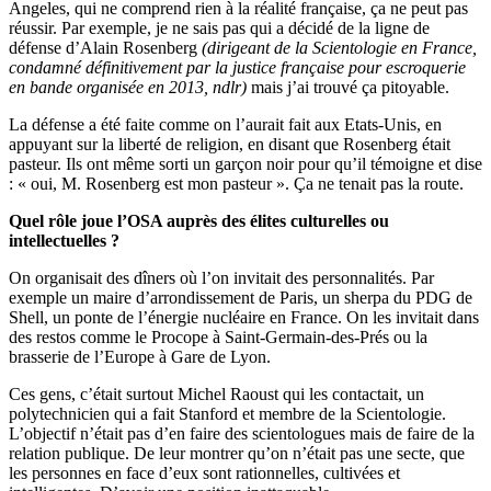
Angeles, qui ne comprend rien à la réalité française, ça ne peut pas
réussir. Par exemple, je ne sais pas qui a décidé de la ligne de
défense d’Alain Rosenberg
(dirigeant de la Scientologie en France,
condamné définitivement par la justice française pour escroquerie
en bande organisée en 2013, ndlr)
mais j’ai trouvé ça pitoyable.
La défense a été faite comme on l’aurait fait aux Etats-Unis, en
appuyant sur la liberté de religion, en disant que Rosenberg était
pasteur. Ils ont même sorti un garçon noir pour qu’il témoigne et dise
: « oui, M. Rosenberg est mon pasteur ». Ça ne tenait pas la route.
Quel rôle joue l’OSA auprès des élites culturelles ou
intellectuelles ?
On organisait des dîners où l’on invitait des personnalités. Par
exemple un maire d’arrondissement de Paris, un sherpa du PDG de
Shell, un ponte de l’énergie nucléaire en France. On les invitait dans
des restos comme le Procope à Saint-Germain-des-Prés ou la
brasserie de l’Europe à Gare de Lyon.
Ces gens, c’était surtout Michel Raoust qui les contactait, un
polytechnicien qui a fait Stanford et membre de la Scientologie.
L’objectif n’était pas d’en faire des scientologues mais de faire de la
relation publique. De leur montrer qu’on n’était pas une secte, que
les personnes en face d’eux sont rationnelles, cultivées et