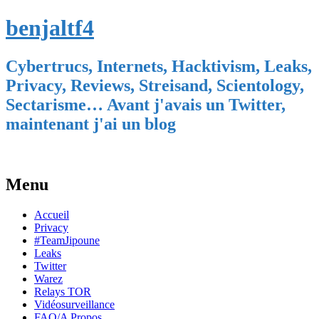
benjaltf4
Cybertrucs, Internets, Hacktivism, Leaks,
Privacy, Reviews, Streisand, Scientology,
Sectarisme… Avant j'avais un Twitter,
maintenant j'ai un blog
Menu
Skip
Accueil
to
Privacy
content
#TeamJipoune
Leaks
Twitter
Warez
Relays TOR
Vidéosurveillance
FAQ/A Propos