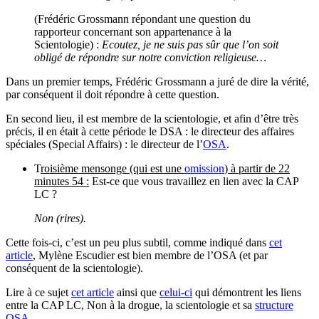
(Frédéric Grossmann répondant une question du
rapporteur concernant son appartenance à la
Scientologie) :
Ecoutez, je ne suis pas sûr que l’on soit
obligé de répondre sur notre conviction religieuse…
Dans un premier temps, Frédéric Grossmann a juré de dire la vérité,
par conséquent il doit répondre à cette question.
En second lieu, il est membre de la scientologie, et afin d’être très
précis, il en était à cette période le DSA : le directeur des affaires
spéciales (Special Affairs) : le directeur de l’
OSA
.
T
roisième mensonge (qui est une
omission
) à partir de 22
minutes 54 :
Est-ce que vous travaillez en lien avec la CAP
LC ?
Non (rires).
Cette fois-ci, c’est un peu plus subtil, comme indiqué dans
cet
article
, Mylène Escudier est bien membre de l’OSA (et par
conséquent de la scientologie).
Lire à ce sujet
cet article
ainsi que
celui-ci
qui démontrent les liens
entre la CAP LC, Non à la drogue, la scientologie et sa
structure
OSA
.