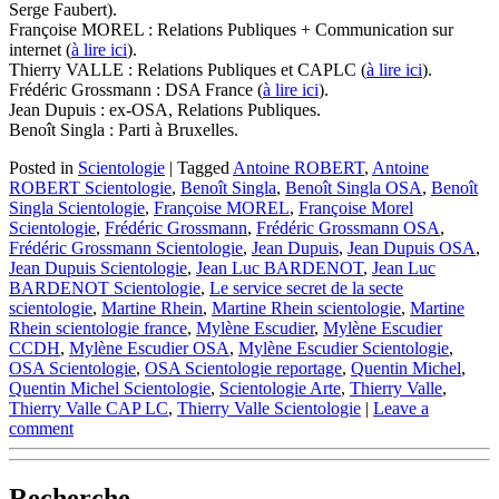
Serge Faubert).
Françoise MOREL : Relations Publiques + Communication sur
internet (
à lire ici
).
Thierry VALLE : Relations Publiques et CAPLC (
à lire ici
).
Frédéric Grossmann : DSA France (
à lire ici
).
Jean Dupuis : ex-OSA, Relations Publiques.
Benoît Singla : Parti à Bruxelles.
Posted in
Scientologie
|
Tagged
Antoine ROBERT
,
Antoine
ROBERT Scientologie
,
Benoît Singla
,
Benoît Singla OSA
,
Benoît
Singla Scientologie
,
Françoise MOREL
,
Françoise Morel
Scientologie
,
Frédéric Grossmann
,
Frédéric Grossmann OSA
,
Frédéric Grossmann Scientologie
,
Jean Dupuis
,
Jean Dupuis OSA
,
Jean Dupuis Scientologie
,
Jean Luc BARDENOT
,
Jean Luc
BARDENOT Scientologie
,
Le service secret de la secte
scientologie
,
Martine Rhein
,
Martine Rhein scientologie
,
Martine
Rhein scientologie france
,
Mylène Escudier
,
Mylène Escudier
CCDH
,
Mylène Escudier OSA
,
Mylène Escudier Scientologie
,
OSA Scientologie
,
OSA Scientologie reportage
,
Quentin Michel
,
Quentin Michel Scientologie
,
Scientologie Arte
,
Thierry Valle
,
Thierry Valle CAP LC
,
Thierry Valle Scientologie
|
Leave a
comment
Recherche