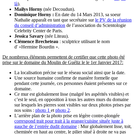
là
).
Mailys Horny
(née Decoudun).
Dominique Horny :
En date du 14 Mars 2013, sa soeur
Nathalie apparaît en tant que secrétaire sur
le PV de la réunion
du conseil d’administration
de l’association du Scientologie
Celebrity Center de Paris.
Jessica Savary
(née Liteau).
Clémence Brecheteau
: sculptrice utilisant le nom
d' »Hermine Bourdin ».
De nombreux éléments permettent de certifier que cette photo été
prise sur le domaine du Moulin de Guéliz le le 1er Janvier 2017:
La localisation précise sur le réseau social ainsi que la date.
Une source humaine confirme de manière formelle que
pendant cette journée, ces personnes étaient présentes sur ce
domaine.
Ce mur est globalement lisse (malgré les aspérités visibles) et
c’est le seul, en opposition à tous les autres murs du domaine
sur lesquels les pierres sont visibles sur deux photos prises par
nos soins :
photo 1
et
photo 2
.
L’arrière plan de la photo prise en légère contre-plongée
correspond trait pour trait à la grange/cuisine située juste à
gauche de l’entrée dudit domaine
: Mur globalement lisse, toit,
cheminée en haut au centre, le pilier situé à droite ne va pas