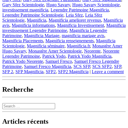
Gary Sfez Scientologie
,
Hugo Savary
,
Hugo Savary Scientologie
,
investissement magnificia
,
Legendre Patrimoine Magnificia
,
Legendre Patrimoine Scientologie
,
Leia Sfez
,
Leia Sfez
Scientologie
,
Magnificia
,
Magnificia ameliorer revenus
,
Magnificia
avis
,
Magnificia informations
,
Magnificia Investissement
,
Magnificia
investissement Legendre Patrimoine
,
Magnificia Legendre
Patrimoine
,
Magnificia Mariage
,
magnificia mariage avis
,
Magnificia Placements
,
Magnificia renseignements
,
Magnificia
Scientologie
,
Magnificia séminaire
,
Magnificia.fr
,
Monastère Amer
Hugo Savary
,
Monastère Amer Scientologie
,
Neorente
,
Neorente
Legendre Patrimoine
,
Patrick Yodo
,
Patrick Yodo Magnificia
,
Patrick Yodo Neorente
,
Samuel Fresco
,
Samuel Fresco Legendre
Patrimoine
,
Samuel Fresco Magnificia
,
SCS SFP
,
SCS SFP2
,
SFP
,
SFP 2
,
SFP Magnificia
,
SFP2
,
SFP2 Magnificia
|
Leave a comment
Recherche
Search
Articles récents