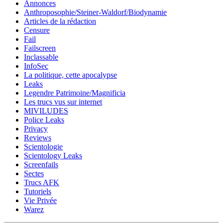
Annonces
Anthroposophie/Steiner-Waldorf/Biodynamie
Articles de la rédaction
Censure
Fail
Failscreen
Inclassable
InfoSec
La politique, cette apocalypse
Leaks
Legendre Patrimoine/Magnificia
Les trucs vus sur internet
MIVILUDES
Police Leaks
Privacy
Reviews
Scientologie
Scientology Leaks
Screenfails
Sectes
Trucs AFK
Tutoriels
Vie Privée
Warez