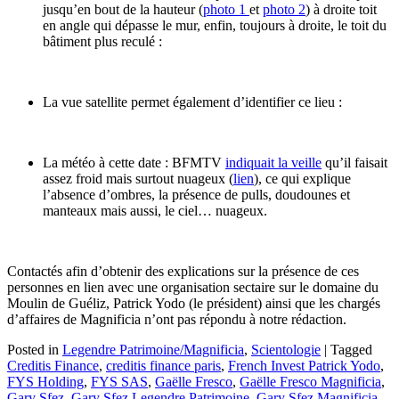
jusqu’en bout de la hauteur (
photo 1
et
photo 2
) à droite toit
en angle qui dépasse le mur, enfin, toujours à droite, le toit du
bâtiment plus reculé :
La vue satellite permet également d’identifier ce lieu :
La météo à cette date : BFMTV
indiquait la veille
qu’il faisait
assez froid mais surtout nuageux (
lien
), ce qui explique
l’absence d’ombres, la présence de pulls, doudounes et
manteaux mais aussi, le ciel… nuageux.
Contactés afin d’obtenir des explications sur la présence de ces
personnes en lien avec une organisation sectaire sur le domaine du
Moulin de Guéliz, Patrick Yodo (le président) ainsi que les chargés
d’affaires de Magnificia n’ont pas répondu à notre rédaction.
Posted in
Legendre Patrimoine/Magnificia
,
Scientologie
|
Tagged
Creditis Finance
,
creditis finance paris
,
French Invest Patrick Yodo
,
FYS Holding
,
FYS SAS
,
Gaëlle Fresco
,
Gaëlle Fresco Magnificia
,
Gary Sfez
,
Gary Sfez Legendre Patrimoine
,
Gary Sfez Magnificia
,