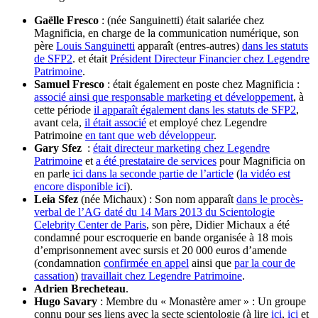
Gaëlle Fresco
: (née Sanguinetti) était salariée chez
Magnificia, en charge de la communication numérique, son
père
Louis Sanguinetti
apparaît (entres-autres)
dans les statuts
de SFP2
. et était
Président Directeur Financier chez Legendre
Patrimoine
.
Samuel Fresco
: était également en poste chez Magnificia :
associé ainsi que responsable marketing et développement
, à
cette période
il apparaît également dans les statuts de SFP2
,
avant cela,
il était associé
et employé chez Legendre
Patrimoine
en tant que web développeur
.
Gary Sfez
:
était directeur marketing chez Legendre
Patrimoine
et
a été prestataire de services
pour Magnificia on
en parle
ici dans la seconde partie de l’article
(
la vidéo est
encore disponible ici
).
Leia Sfez
(née Michaux) : Son nom apparaît
dans le procès-
verbal de l’AG daté du 14 Mars 2013 du Scientologie
Celebrity Center de Paris
, son père, Didier Michaux a été
condamné pour escroquerie en bande organisée à 18 mois
d’emprisonnement avec sursis et 20 000 euros d’amende
(condamnation
confirmée en appel
ainsi que
par la cour de
cassation
)
travaillait chez Legendre Patrimoine
.
Adrien Brecheteau
.
Hugo Savary
: Membre du « Monastère amer » : Un groupe
connu pour ses liens avec la secte scientologie (à lire
ici
,
ici
et