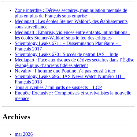
Zone interdite : Dérives sectaires, manipulation mentale de
plus en plus de Français sous emprise
Mediapart : Les écoles Steiner-Waldorf, des établissements
sous surveillance
Mediapart : Emprise, violences entre enfants, intimidations :
les écoles Steiner-Waldorf sous le feu des critiques
Scientology Leaks 671 : « Dissemination Planétaire » –
Français 2017
Scientology Leaks 670 : Succès de patron IAS – Inde
Mediapart : Face aux risques de dérives sectaires dans l’Église
évangélique, d’anciens fidèles alertent
Navalny : l’homme que Poutine n’a pas réussi à tuer
Scientology Leaks 696 : IAS News Watch Numéro 111 –
Français 2018
Tous surveillés 7 milliards de suspects – LCP
Enquête Exclusive : Complotistes et survivalistes la nouvelle
menace
Archives
mai 2026