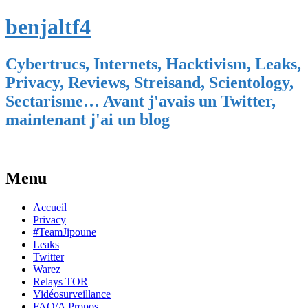
benjaltf4
Cybertrucs, Internets, Hacktivism, Leaks,
Privacy, Reviews, Streisand, Scientology,
Sectarisme… Avant j'avais un Twitter,
maintenant j'ai un blog
Menu
Skip
Accueil
to
Privacy
content
#TeamJipoune
Leaks
Twitter
Warez
Relays TOR
Vidéosurveillance
FAQ/A Propos