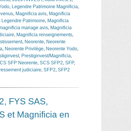
 Yodo
,
Legendre Patrimoine Magnificia
,
revenus
,
Magnificia avis
,
Magnificia
t Legendre Patrimoine
,
Magnificia
magnificia mariage avis
,
Magnificia
iciaire
,
Magnificia renseignements
,
estissement
,
Neorente
,
Neorente
ia
,
Neorente Privilège
,
Neorente Yodo
,
stiginvest
,
Prestiginvest/Magnificia
,
CS SFP Neorente
,
SCS SFP2
,
SFP
,
essement judiciaire
,
SFP2
,
SFP2
P2, FYS SAS,
S et Magnificia en