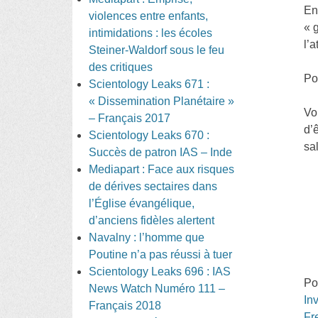
En
violences entre enfants,
« 
intimidations : les écoles
l’
Steiner-Waldorf sous le feu
des critiques
Po
Scientology Leaks 671 :
« Dissemination Planétaire »
Vo
– Français 2017
d’
Scientology Leaks 670 :
sa
Succès de patron IAS – Inde
Mediapart : Face aux risques
de dérives sectaires dans
l’Église évangélique,
d’anciens fidèles alertent
Navalny : l’homme que
Poutine n’a pas réussi à tuer
Scientology Leaks 696 : IAS
Po
News Watch Numéro 111 –
In
Français 2018
Fr