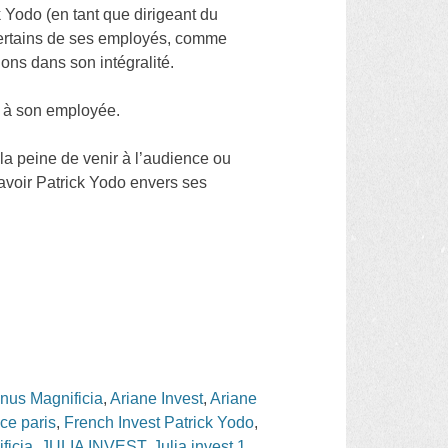
 Yodo (en tant que dirigeant du
 certains de ses employés, comme
ons dans son intégralité.
€ à son employée.
la peine de venir à l’audience ou
 avoir Patrick Yodo envers ses
enus Magnificia
,
Ariane Invest
,
Ariane
nce paris
,
French Invest Patrick Yodo
,
ficia
,
JULIA INVEST
,
Julia invest 1
,