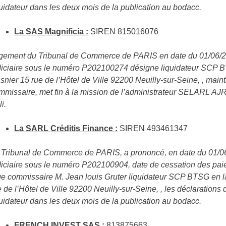
quidateur dans les deux mois de la publication au bodacc.
La SAS Magnificia :
SIREN 815016076
gement du Tribunal de Commerce de PARIS en date du 01/06/20
diciaire sous le numéro P202100274 désigne liquidateur SCP 
snier 15 rue de l’Hôtel de Ville 92200 Neuilly-sur-Seine, , maint
mmissaire, met fin à la mission de l’administrateur SELARL A
i.
La SARL Créditis Finance :
SIREN 493461347
 Tribunal de Commerce de PARIS, a prononcé, en date du 01/06/2
diciaire sous le numéro P202100904, date de cessation des paie
ge commissaire M. Jean louis Gruter liquidateur SCP BTSG en 
e de l’Hôtel de Ville 92200 Neuilly-sur-Seine, , les déclaration
quidateur dans les deux mois de la publication au bodacc.
FRENCH INVEST SAS :
813875663