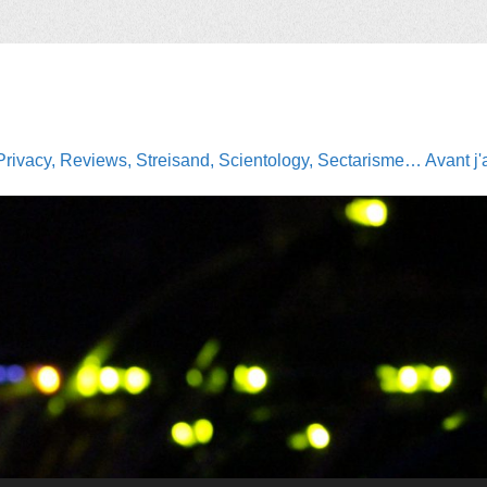
Privacy, Reviews, Streisand, Scientology, Sectarisme… Avant j'av