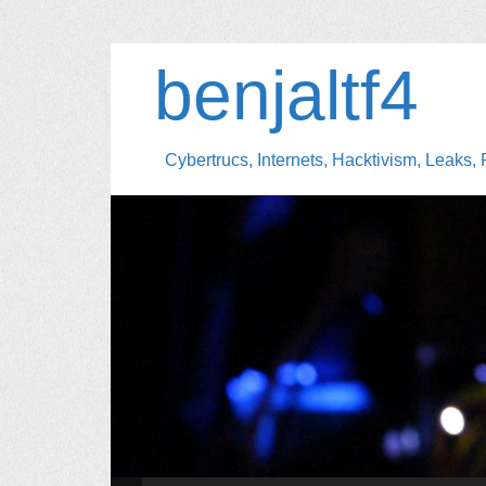
benjaltf4
Cybertrucs, Internets, Hacktivism, Leaks, 