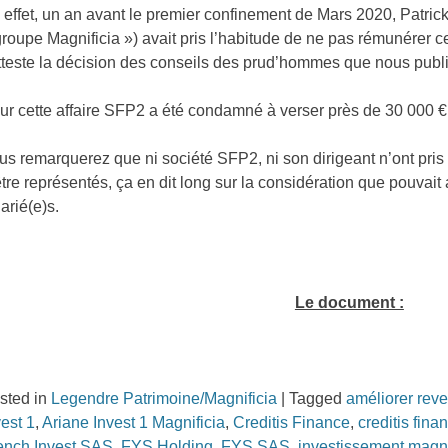
 effet, un an avant le premier confinement de Mars 2020, Patrick
groupe Magnificia ») avait pris l’habitude de ne pas rémunérer
atteste la décision des conseils des prud’hommes que nous publi
ur cette affaire SFP2 a été condamné à verser près de 30 000 
us remarquerez que ni société SFP2, ni son dirigeant n’ont pris 
être représentés, ça en dit long sur la considération que pouvait
larié(e)s.
Le document :
sted in
Legendre Patrimoine/Magnificia
|
Tagged
améliorer rev
vest 1
,
Ariane Invest 1 Magnificia
,
Creditis Finance
,
creditis fina
ench Invest SAS
,
FYS Holding
,
FYS SAS
,
investissement magni