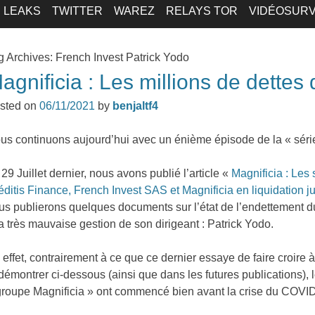
LEAKS
TWITTER
WAREZ
RELAYS TOR
VIDÉOSURV
g Archives:
French Invest Patrick Yodo
agnificia : Les millions de dettes
sted on
06/11/2021
by
benjaltf4
us continuons aujourd’hui avec un énième épisode de la « série
 29 Juillet dernier, nous avons publié l’article «
Magnificia : Le
éditis Finance, French Invest SAS et Magnificia en liquidation jud
us publierons quelques documents sur l’état de l’endettement d
la très mauvaise gestion de son dirigeant : Patrick Yodo.
 effet, contrairement à ce que ce dernier essaye de faire croire
 démontrer ci-dessous (ainsi que dans les futures publications),
groupe Magnificia » ont commencé bien avant la crise du COVI