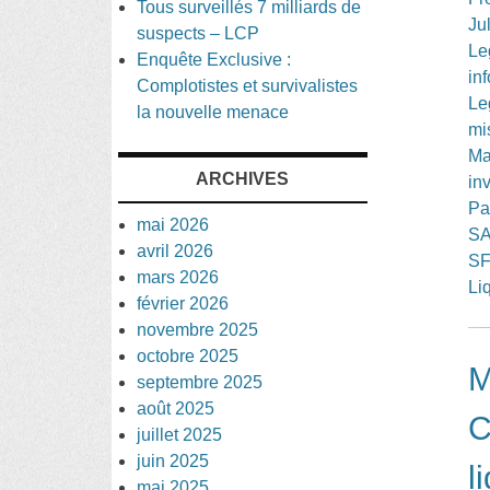
Tous surveillés 7 milliards de
Ju
suspects – LCP
Le
Enquête Exclusive :
in
Complotistes et survivalistes
Le
la nouvelle menace
mi
Ma
ARCHIVES
in
Pa
mai 2026
SA
avril 2026
SF
mars 2026
Li
février 2026
novembre 2025
octobre 2025
M
septembre 2025
août 2025
C
juillet 2025
juin 2025
l
mai 2025