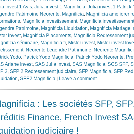
lia invest 1 Avis
,
Julia invest 1 Magnificia
,
Julia invest 1 Patrick
gendre Patrimoine Neorente
,
Magnificia
,
Magnificia ameliorer 
formations
,
Magnificia Investissement
,
Magnificia investissemen
gendre Patrimoine
,
Magnificia Liquidation
,
Magnificia Mariage
,
ster invest
,
Magnificia Placements
,
Magnificia Redressement jud
gnificia séminaire
,
Magnificia.fr
,
Mister invest
,
Mister invest Inv
vetissement
,
Neorente Legendre Patrimoine
,
Neorente Magnific
trick Yodo
,
Patrick Yodo Magnificia
,
Patrick Yodo Neorente
,
Pre
S Ariane Invest
,
SAS Julia Invest
,
SAS Magnificia
,
SCS SFP
,
S
P 2
,
SFP 2 Redressement judiciaire
,
SFP Magnificia
,
SFP Redr
quidation
,
SFP2 Magnificia
|
Leave a comment
agnificia : Les sociétés SFP, SF
réditis Finance, French Invest SA
iquidation judiciaire !