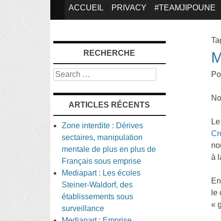
SKIP
ACCUEIL
PRIVACY
#TEAMJIPOUNE
TO
Ta
RECHERCHE
M
CONTENT
Search
Po
No
ARTICLES RÉCENTS
Le
Zone interdite : Dérives
Cr
sectaires, manipulation
no
mentale de plus en plus de
à 
Français sous emprise
Mediapart : Les écoles
En
Steiner-Waldorf, des
le
établissements sous
« 
surveillance
Mediapart : Emprise,