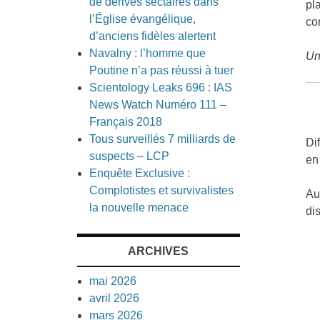
de dérives sectaires dans
pl
l’Église évangélique,
co
d’anciens fidèles alertent
Navalny : l’homme que
Un
Poutine n’a pas réussi à tuer
Scientology Leaks 696 : IAS
News Watch Numéro 111 –
Français 2018
Tous surveillés 7 milliards de
Di
suspects – LCP
en
Enquête Exclusive :
Complotistes et survivalistes
Au
la nouvelle menace
di
ARCHIVES
mai 2026
avril 2026
mars 2026