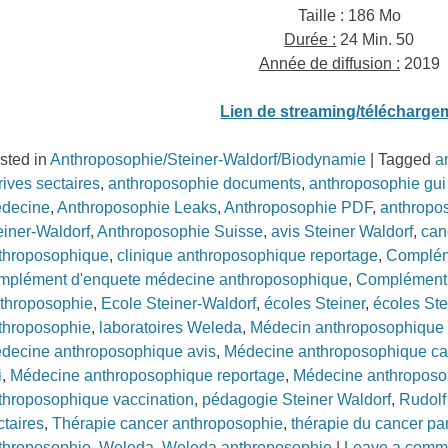
Taille : 186 Mo
Durée :
24 Min. 50
Année de diffusion :
2019
Lien de streaming/télécharge
sted in
Anthroposophie/Steiner-Waldorf/Biodynamie
|
Tagged
a
rives sectaires
,
anthroposophie documents
,
anthroposophie gui
decine
,
Anthroposophie Leaks
,
Anthroposophie PDF
,
anthropo
einer-Waldorf
,
Anthroposophie Suisse
,
avis Steiner Waldorf
,
can
throposophique
,
clinique anthroposophique reportage
,
Complém
mplément d'enquete médecine anthroposophique
,
Complément 
throposophie
,
Ecole Steiner-Waldorf
,
écoles Steiner
,
écoles Ste
throposophie
,
laboratoires Weleda
,
Médecin anthroposophique 
decine anthroposophique avis
,
Médecine anthroposophique ca
i
,
Médecine anthroposophique reportage
,
Médecine anthroposo
throposophique vaccination
,
pédagogie Steiner Waldorf
,
Rudolf
ctaires
,
Thérapie cancer anthroposophie
,
thérapie du cancer par
throposophie
,
Weleda
,
Weleda anthroposophie
|
Leave a comm