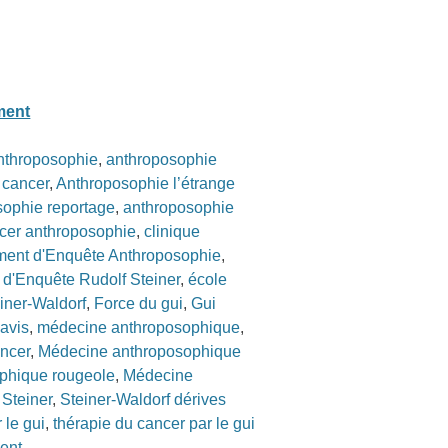
ment
nthroposophie
,
anthroposophie
 cancer
,
Anthroposophie l’étrange
sophie reportage
,
anthroposophie
cer anthroposophie
,
clinique
ent d'Enquête Anthroposophie
,
d'Enquête Rudolf Steiner
,
école
iner-Waldorf
,
Force du gui
,
Gui
avis
,
médecine anthroposophique
,
ncer
,
Médecine anthroposophique
phique rougeole
,
Médecine
 Steiner
,
Steiner-Waldorf dérives
 le gui
,
thérapie du cancer par le gui
ent