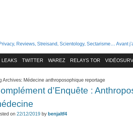
Privacy, Reviews, Streisand, Scientology, Sectarisme… Avant j'av
LEAKS
TWITTER
WAREZ
RELAYS TOR
VIDÉOSURV
g Archives:
Médecine anthroposophique reportage
omplément d’Enquête : Anthroposo
édecine
sted on
22/12/2019
by
benjaltf4