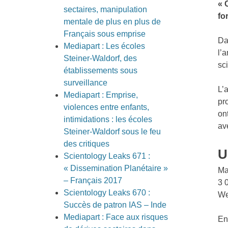
« 
sectaires, manipulation
fo
mentale de plus en plus de
Français sous emprise
Da
Mediapart : Les écoles
l’
Steiner-Waldorf, des
sc
établissements sous
surveillance
L’
Mediapart : Emprise,
pr
violences entre enfants,
on
intimidations : les écoles
av
Steiner-Waldorf sous le feu
des critiques
U
Scientology Leaks 671 :
« Dissemination Planétaire »
Ma
– Français 2017
3 
Scientology Leaks 670 :
We
Succès de patron IAS – Inde
Mediapart : Face aux risques
En