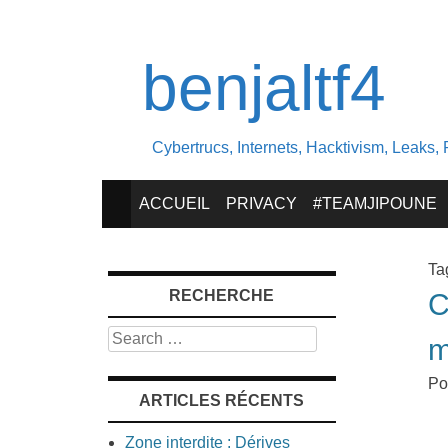
benjaltf4
Cybertrucs, Internets, Hacktivism, Leaks, 
SKIP
ACCUEIL
PRIVACY
#TEAMJIPOUNE
TO
Ta
RECHERCHE
C
CONTENT
Search
m
Po
ARTICLES RÉCENTS
Zone interdite : Dérives