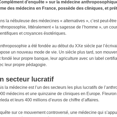
Complément d’enquête » sur la médecine anthroposophique
rme des médecins en France, possède des cliniques, et prét
ns la nébuleuse des médecines « alternatives », c’est peut-être 
anthroposophie, littéralement « la sagesse de l’homme », un cou
ientifiques et croyances ésotériques.
anthroposophie a été fondée au début du XXe siècle par l’écrivai
opose un nouveau mode de vie. Un siècle plus tard, son mouve
t fondé leur propre banque, leur agriculture avec un label certifi
ec leur propre pédagogie.
n secteur lucratif
is la médecine est l’un des secteurs les plus lucratifs de l’ant
000 médecins et une quinzaine de cliniques en Europe. Fleuron
leda et leurs 400 millions d’euros de chiffre d’affaires.
quête sur ce mouvement controversé, une médecine qui s’appu