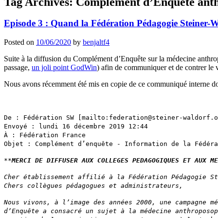
Tag Archives:
Complément d’Enquête ant
Episode 3 : Quand la Fédération Pédagogie Steiner-
Posted on
10/06/2020
by
benjaltf4
Suite à la diffusion du Complément d’Enquête sur la médecine anthr
passage,
un joli point GodWin
) afin de communiquer et de contrer le 
Nous avons récemment été mis en copie de ce communiqué interne dont le
De : Fédération SW [mailto:federation@steiner-waldorf.o
Envoyé : lundi 16 décembre 2019 12:44
À : Fédération France
Objet : Complément d’enquête - Information de la Fédéra
**
MERCI DE DIFFUSER AUX COLLEGES PEDAGOGIQUES ET AUX ME
Cher établissement affilié à la Fédération Pédagogie St
Chers collègues pédagogues et administrateurs,
Nous vivons, à l’image des années 2000, une campagne mé
d’Enquête a consacré un sujet à la médecine anthroposop