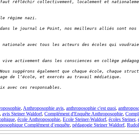
faut réfléchir collectivement, localement et nationaleme
le régime nazi.
dans le journal Le Point, nos meilleurs alliés sont nos
 nationale avec tous les acteurs des écoles qui voudrai
 vive activement dans les consciences en collège pédagog
Nous suggérons également que chaque école, chaque struct
age de l’école, et exercés au travail médiatique.
ix avec ces responsables.
roposophie
,
Anthroposophie avis
,
anthroposophie c'est quoi
,
anthroposo
,
avis Steiner Waldorf
,
Complément d'Enquête Anthroposophie
,
Complé
ophique
,
école Anthroposophie
,
Ecole Steiner-Waldorf
,
écoles Steiner
,
oposophique Complément d’enquête
,
pédagogie Steiner Waldorf
,
Rudolf