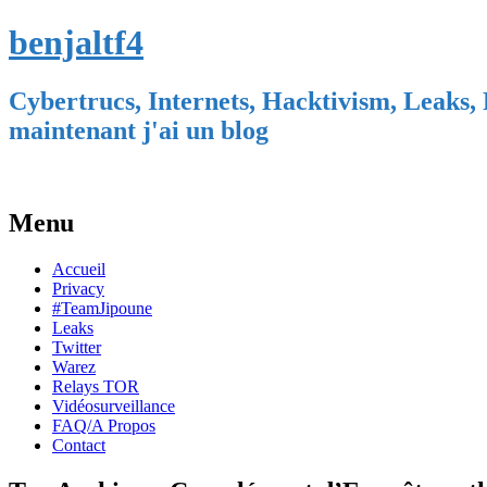
benjaltf4
Cybertrucs, Internets, Hacktivism, Leaks, 
maintenant j'ai un blog
Menu
Skip
Accueil
to
Privacy
content
#TeamJipoune
Leaks
Twitter
Warez
Relays TOR
Vidéosurveillance
FAQ/A Propos
Contact