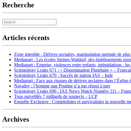
Recherche
Search
Articles récents
Zone interdite : Dérives sectaires, manipulation mentale de plu
Mediapart : Les écoles Steiner-Waldorf, des établissements sous
Mediapart : Emprise, violences entre enfants, intimidations : les
Scientology Leaks 671 : « Dissemination Planétaire » – França
Scientology Leaks 670 : Succès de patron IAS – Inde
Mediapart : Face aux risques de dérives sectaires dans l’Église 
Navalny : l’homme que Poutine n’a pas réussi à tuer
Scientology Leaks 696 : IAS News Watch Numéro 111 – Franç
Tous surveillés 7 milliards de suspects – LCP
Enquête Exclusive : Complotistes et survivalistes la nouvelle 
Archives