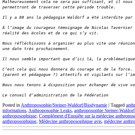
Malheureusement cela ne sera pas suffisant, et il nous 
permettront de traverser cette période trouble.
Il y a 80 ans la pédagogie Waldorf a été interdite par 
À l’image du courageux témoignage de Nicolas Tavernier 
réalité des écoles et de ce qui s’y vit.
Nous réfléchissons à organiser au plus vite une réunion
une date très prochainement.
Il nous semble important que d’ici là, la problématique
C’est cela qui nous donnera du courage et de la force. 
(parent et pédagogue ?) attentifs et vigilants sur l’im
Nous nous tenons à disposition pour échanger de vive vo
Le conseil d’administration de la Fédération
Posted in
Anthroposophie/Steiner-Waldorf/Biodynamie
|
Tagged
anth
informations
,
Anthroposophie Leaks
,
anthroposophie Steiner-Waldorf
anthroposophique
,
Complément d'Enquête sur la médecine anthropos
anthroposophique
,
Médecine anthroposophique avis
,
médecine anthr