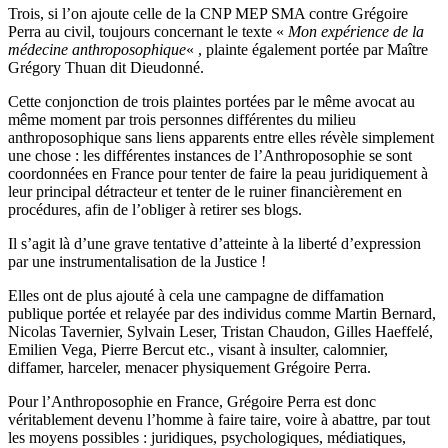
Trois, si l’on ajoute celle de la CNP MEP SMA contre Grégoire
Perra au civil, toujours concernant le texte «
Mon expérience de la
médecine anthroposophique
« , plainte également portée par Maître
Grégory Thuan dit Dieudonné.
Cette conjonction de trois plaintes portées par le même avocat au
même moment par trois personnes différentes du milieu
anthroposophique sans liens apparents entre elles révèle simplement
une chose : les différentes instances de l’Anthroposophie se sont
coordonnées en France pour tenter de faire la peau juridiquement à
leur principal détracteur et tenter de le ruiner financièrement en
procédures, afin de l’obliger à retirer ses blogs.
Il s’agit là d’une grave tentative d’atteinte à la liberté d’expression
par une instrumentalisation de la Justice !
Elles ont de plus ajouté à cela une campagne de diffamation
publique portée et relayée par des individus comme Martin Bernard,
Nicolas Tavernier, Sylvain Leser, Tristan Chaudon, Gilles Haeffelé,
Emilien Vega, Pierre Bercut etc., visant à insulter, calomnier,
diffamer, harceler, menacer physiquement Grégoire Perra.
Pour l’Anthroposophie en France, Grégoire Perra est donc
véritablement devenu l’homme à faire taire, voire à abattre, par tout
les moyens possibles : juridiques, psychologiques, médiatiques,