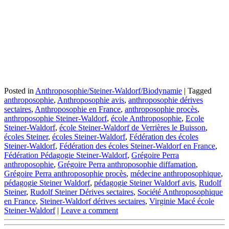
Posted in
Anthroposophie/Steiner-Waldorf/Biodynamie
|
Tagged
anthroposophie
,
Anthroposophie avis
,
anthroposophie dérives
sectaires
,
Anthroposophie en France
,
anthroposophie procès
,
anthroposophie Steiner-Waldorf
,
école Anthroposophie
,
Ecole
Steiner-Waldorf
,
école Steiner-Waldorf de Verrières le Buisson
,
écoles Steiner
,
écoles Steiner-Waldorf
,
Fédération des écoles
Steiner-Waldorf
,
Fédération des écoles Steiner-Waldorf en France
,
Fédération Pédagogie Steiner-Waldorf
,
Grégoire Perra
anthroposophie
,
Grégoire Perra anthroposophie diffamation
,
Grégoire Perra anthroposophie procès
,
médecine anthroposophique
,
pédagogie Steiner Waldorf
,
pédagogie Steiner Waldorf avis
,
Rudolf
Steiner
,
Rudolf Steiner Dérives sectaires
,
Société Anthroposophique
en France
,
Steiner-Waldorf dérives sectaires
,
Virginie Macé école
Steiner-Waldorf
|
Leave a comment