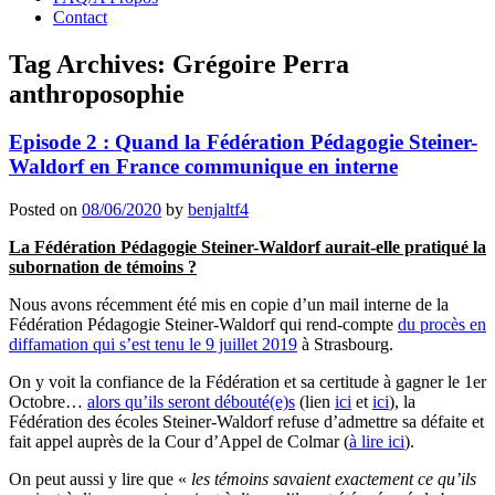
Contact
Tag Archives:
Grégoire Perra
anthroposophie
Episode 2 : Quand la Fédération Pédagogie Steiner-
Waldorf en France communique en interne
Posted on
08/06/2020
by
benjaltf4
La Fédération Pédagogie Steiner-Waldorf aurait-elle pratiqué la
subornation de témoins ?
Nous avons récemment été mis en copie d’un mail interne de la
Fédération Pédagogie Steiner-Waldorf qui rend-compte
du procès en
diffamation qui s’est tenu le 9 juillet 2019
à Strasbourg.
On y voit la confiance de la Fédération et sa certitude à gagner le 1er
Octobre…
alors qu’ils seront débouté(e)s
(lien
ici
et
ici
), la
Fédération des écoles Steiner-Waldorf refuse d’admettre sa défaite et
fait appel auprès de la Cour d’Appel de Colmar (
à lire ici
).
On peut aussi y lire que «
les témoins savaient exactement ce qu’ils