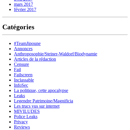
mars 2017
février 2017
Catégories
#TeamJipoune
Annonces
Anthroposophie/Steiner-Waldorf/Biodynamie
Articles de la rédaction
Censure
Fail
Failscreen
Inclassable
InfoSec
La politique, cette apocalypse
Leaks
Legendre Patrimoine/Magnificia
Les trucs vus sur internet
MIVILUDES
Police Leaks
Privacy
Reviews