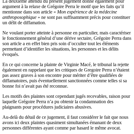
La deuxième attendu du présent jugement donne également pour
argument à la relaxe de Grégoire Perra le motif que les faits qu’il
mentionne dans son article «
Mon expérience de la médecine
anthroposophique
» ne sont pas suffisamment précis pour constituer
un délit de diffamation.
Ne voulant porter atteinte à personne en particulier, mais caractériser
le fonctionnement général d’une dérive sectaire, Grégoire Perra dans
son article a en effet bien pris soin d’occulter tout les éléments
permettant d’identifier les situations, les personnes et les délits
évoqués.
En ce qui concerne la plainte de Virginie Macé, le tribunal la rejette
également en rappelant que les critiques de Gregoire Perra n’étaient
pas assez graves à son encontre pour mériter d’être qualifiées de
diffamatoires, puis éventuellement sanctionnées comme telles si sa
bonne foi n’avait pas été reconnue.
Les motifs des plaintes sont cependant jugés recevables, raison pour
laquelle Grégoire Perra n’a pu obtenir la condamnation des
plaignants pour procédures judiciaires abusives.
Au-delà du détail de ce jugement, il faut considérer le fait que nous
avons ici deux plaintes quasiment simultanées émanant de deux
personnes différentes ayant comme par hasard le même avocat.