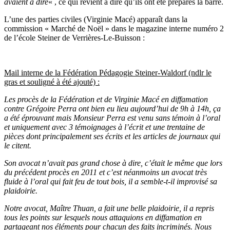
avaient à dire
« , ce qui revient à dire qu’ils ont été préparés la barre.
L’une des parties civiles (Virginie Macé) apparaît dans la
commission « Marché de Noël » dans le magazine interne numéro 2
de l’école Steiner de Verrières-Le-Buisson :
Mail interne de la Fédération Pédagogie Steiner-Waldorf (ndlr le
gras et souligné à été ajouté) :
Les procès de la Fédération et de Virginie Macé en diffamation
contre Grégoire Perra ont bien eu lieu aujourd’hui de 9h à 14h, ça
a été éprouvant mais Monsieur Perra est venu sans témoin à l’oral
et uniquement avec 3 témoignages à l’écrit et une trentaine de
pièces dont principalement ses écrits et les articles de journaux qui
le citent.
Son avocat n’avait pas grand chose à dire, c’était le même que lors
du précédent procès en 2011 et c’est néanmoins un avocat très
fluide à l’oral qui fait feu de tout bois, il a semble-t-il improvisé sa
plaidoirie.
Notre avocat, Maître Thuan, a fait une belle plaidoirie, il a repris
tous les points sur lesquels nous attaquions en diffamation en
partageant nos éléments pour chacun des faits incriminés. Nous