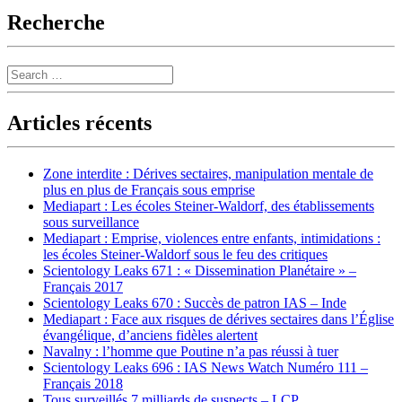
Recherche
Search
Articles récents
Zone interdite : Dérives sectaires, manipulation mentale de
plus en plus de Français sous emprise
Mediapart : Les écoles Steiner-Waldorf, des établissements
sous surveillance
Mediapart : Emprise, violences entre enfants, intimidations :
les écoles Steiner-Waldorf sous le feu des critiques
Scientology Leaks 671 : « Dissemination Planétaire » –
Français 2017
Scientology Leaks 670 : Succès de patron IAS – Inde
Mediapart : Face aux risques de dérives sectaires dans l’Église
évangélique, d’anciens fidèles alertent
Navalny : l’homme que Poutine n’a pas réussi à tuer
Scientology Leaks 696 : IAS News Watch Numéro 111 –
Français 2018
Tous surveillés 7 milliards de suspects – LCP