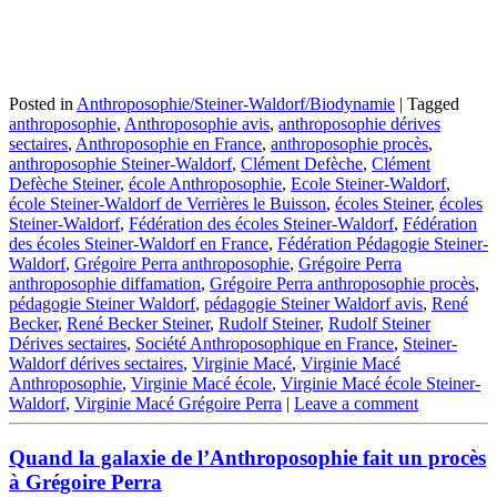
Posted in
Anthroposophie/Steiner-Waldorf/Biodynamie
|
Tagged
anthroposophie
,
Anthroposophie avis
,
anthroposophie dérives
sectaires
,
Anthroposophie en France
,
anthroposophie procès
,
anthroposophie Steiner-Waldorf
,
Clément Defèche
,
Clément
Defèche Steiner
,
école Anthroposophie
,
Ecole Steiner-Waldorf
,
école Steiner-Waldorf de Verrières le Buisson
,
écoles Steiner
,
écoles
Steiner-Waldorf
,
Fédération des écoles Steiner-Waldorf
,
Fédération
des écoles Steiner-Waldorf en France
,
Fédération Pédagogie Steiner-
Waldorf
,
Grégoire Perra anthroposophie
,
Grégoire Perra
anthroposophie diffamation
,
Grégoire Perra anthroposophie procès
,
pédagogie Steiner Waldorf
,
pédagogie Steiner Waldorf avis
,
René
Becker
,
René Becker Steiner
,
Rudolf Steiner
,
Rudolf Steiner
Dérives sectaires
,
Société Anthroposophique en France
,
Steiner-
Waldorf dérives sectaires
,
Virginie Macé
,
Virginie Macé
Anthroposophie
,
Virginie Macé école
,
Virginie Macé école Steiner-
Waldorf
,
Virginie Macé Grégoire Perra
|
Leave a comment
Quand la galaxie de l’Anthroposophie fait un procès
à Grégoire Perra