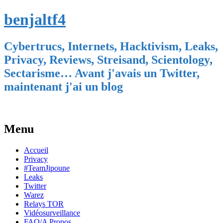
benjaltf4
Cybertrucs, Internets, Hacktivism, Leaks,
Privacy, Reviews, Streisand, Scientology,
Sectarisme… Avant j'avais un Twitter,
maintenant j'ai un blog
Menu
Skip
Accueil
to
Privacy
content
#TeamJipoune
Leaks
Twitter
Warez
Relays TOR
Vidéosurveillance
FAQ/A Propos