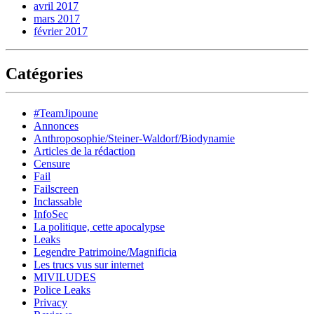
avril 2017
mars 2017
février 2017
Catégories
#TeamJipoune
Annonces
Anthroposophie/Steiner-Waldorf/Biodynamie
Articles de la rédaction
Censure
Fail
Failscreen
Inclassable
InfoSec
La politique, cette apocalypse
Leaks
Legendre Patrimoine/Magnificia
Les trucs vus sur internet
MIVILUDES
Police Leaks
Privacy