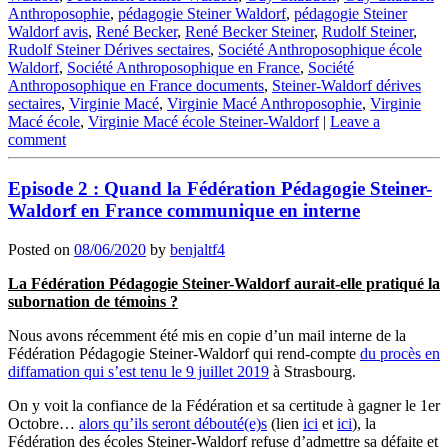
Anthroposophie
,
pédagogie Steiner Waldorf
,
pédagogie Steiner
Waldorf avis
,
René Becker
,
René Becker Steiner
,
Rudolf Steiner
,
Rudolf Steiner Dérives sectaires
,
Société Anthroposophique école
Waldorf
,
Société Anthroposophique en France
,
Société
Anthroposophique en France documents
,
Steiner-Waldorf dérives
sectaires
,
Virginie Macé
,
Virginie Macé Anthroposophie
,
Virginie
Macé école
,
Virginie Macé école Steiner-Waldorf
|
Leave a
comment
Episode 2 : Quand la Fédération Pédagogie Steiner-
Waldorf en France communique en interne
Posted on
08/06/2020
by
benjaltf4
La Fédération Pédagogie Steiner-Waldorf aurait-elle pratiqué la
subornation de témoins ?
Nous avons récemment été mis en copie d’un mail interne de la
Fédération Pédagogie Steiner-Waldorf qui rend-compte
du procès en
diffamation qui s’est tenu le 9 juillet 2019
à Strasbourg.
On y voit la confiance de la Fédération et sa certitude à gagner le 1er
Octobre…
alors qu’ils seront débouté(e)s
(lien
ici
et
ici
), la
Fédération des écoles Steiner-Waldorf refuse d’admettre sa défaite et