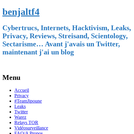
benjaltf4
Cybertrucs, Internets, Hacktivism, Leaks,
Privacy, Reviews, Streisand, Scientology,
Sectarisme… Avant j'avais un Twitter,
maintenant j'ai un blog
Menu
Skip
Accueil
to
Privacy
content
#TeamJipoune
Leaks
Twitter
Warez
Relays TOR
Vidéosurveillance
FAQ/A Propos