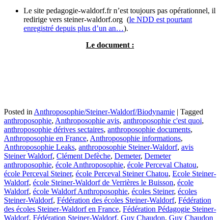
Le site pedagogie-waldorf.fr n’est toujours pas opérationnel, il
redirige vers steiner-waldorf.org (
le NDD est pourtant
enregistré depuis plus d’un an…
).
Le document :
Posted in
Anthroposophie/Steiner-Waldorf/Biodynamie
|
Tagged
anthroposophie
,
Anthroposophie avis
,
anthroposophie c'est quoi
,
anthroposophie dérives sectaires
,
anthroposophie documents
,
Anthroposophie en France
,
Anthroposophie informations
,
Anthroposophie Leaks
,
anthroposophie Steiner-Waldorf
,
avis
Steiner Waldorf
,
Clément Defèche
,
Demeter
,
Demeter
anthroposophie
,
école Anthroposophie
,
école Perceval Chatou
,
école Perceval Steiner
,
école Perceval Steiner Chatou
,
Ecole Steiner-
Waldorf
,
école Steiner-Waldorf de Verrières le Buisson
,
école
Waldorf
,
école Waldorf Anthroposophie
,
écoles Steiner
,
écoles
Steiner-Waldorf
,
Fédération des écoles Steiner-Waldorf
,
Fédération
des écoles Steiner-Waldorf en France
,
Fédération Pédagogie Steiner-
Waldorf
,
Fédération Steiner-Waldorf
,
Guy Chaudon
,
Guy Chaudon