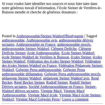
Si vous voulez faire identifier nos sources et nous faire taire dans
notre généreux travail d’information, l’école Steiner de Verrières-le-
Buisson mendie et cherche de généreux donateurs :
Posted in
Anthroposophie/Steiner-Waldorf/Biodynamie
|
Tagged
anthroposophie
,
Anthroposophie avis
,
anthroposophie dérives
sectaires
,
Anthroposophie en France
,
anthroposophie procès
,
anthroposophie Steiner-Waldorf
,
Clément Defèche
,
Clément
Defèche Steiner
,
école Anthroposophie
,
Ecole Steiner-Waldorf
,
école Steiner-Waldorf de Verrières le Buisson
,
écoles Steiner
,
écoles
Steiner-Waldorf
,
Fédération des écoles Steiner-Waldorf
,
Fédération
des écoles Steiner-Waldorf en France
,
Fédération Pédagogie Steiner-
Waldorf
,
Grégoire Perra anthroposophie
,
Grégoire Perra
anthroposophie diffamation
,
Grégoire Perra anthroposophie procès
,
pédagogie Steiner Waldorf
,
pédagogie Steiner Waldorf avis
,
René
Becker
,
René Becker Steiner
,
Rudolf Steiner
,
Rudolf Steiner
Dérives sectaires
,
Société Anthroposophique en France
,
Steiner-
Waldorf dérives sectaires
,
Virginie Macé
,
Virginie Macé
Anthroposophie
,
Virginie Macé école
,
Virginie Macé école Steiner-
Waldorf
,
Virginie Macé Grégoire Perra
|
Leave a comment