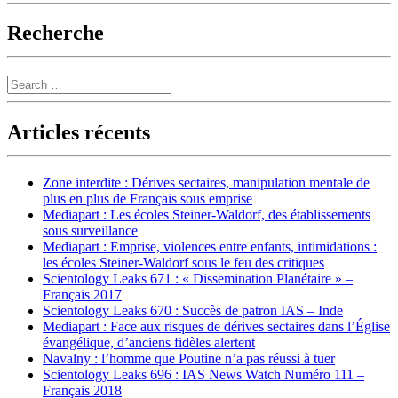
Recherche
Search
Articles récents
Zone interdite : Dérives sectaires, manipulation mentale de
plus en plus de Français sous emprise
Mediapart : Les écoles Steiner-Waldorf, des établissements
sous surveillance
Mediapart : Emprise, violences entre enfants, intimidations :
les écoles Steiner-Waldorf sous le feu des critiques
Scientology Leaks 671 : « Dissemination Planétaire » –
Français 2017
Scientology Leaks 670 : Succès de patron IAS – Inde
Mediapart : Face aux risques de dérives sectaires dans l’Église
évangélique, d’anciens fidèles alertent
Navalny : l’homme que Poutine n’a pas réussi à tuer
Scientology Leaks 696 : IAS News Watch Numéro 111 –
Français 2018