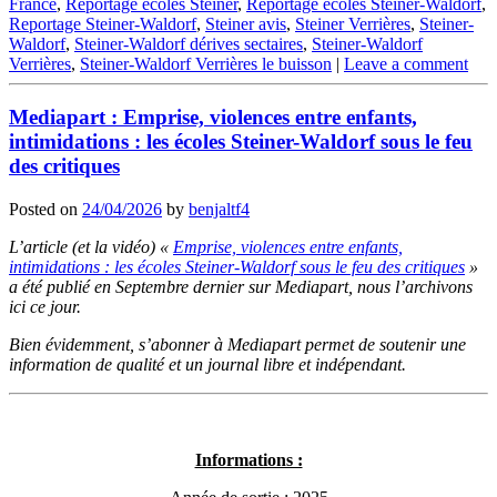
France
,
Reportage écoles Steiner
,
Reportage écoles Steiner-Waldorf
,
Reportage Steiner-Waldorf
,
Steiner avis
,
Steiner Verrières
,
Steiner-
Waldorf
,
Steiner-Waldorf dérives sectaires
,
Steiner-Waldorf
Verrières
,
Steiner-Waldorf Verrières le buisson
|
Leave a comment
Mediapart : Emprise, violences entre enfants,
intimidations : les écoles Steiner-Waldorf sous le feu
des critiques
Posted on
24/04/2026
by
benjaltf4
L’article (et la vidéo) «
Emprise, violences entre enfants,
intimidations : les écoles Steiner-Waldorf sous le feu des critiques
»
a été publié en Septembre dernier sur Mediapart, nous l’archivons
ici ce jour.
Bien évidemment, s’abonner à Mediapart permet de soutenir une
information de qualité et un journal libre et indépendant.
Informations :