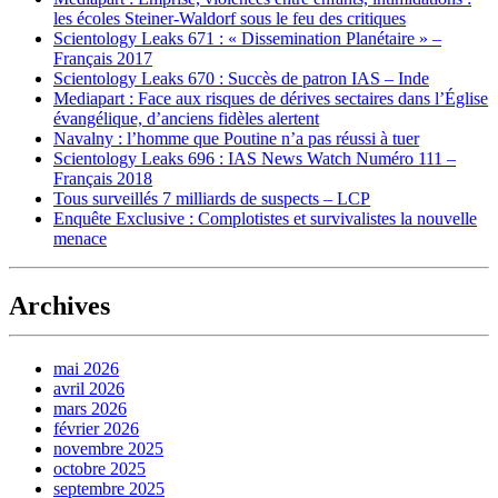
les écoles Steiner-Waldorf sous le feu des critiques
Scientology Leaks 671 : « Dissemination Planétaire » –
Français 2017
Scientology Leaks 670 : Succès de patron IAS – Inde
Mediapart : Face aux risques de dérives sectaires dans l’Église
évangélique, d’anciens fidèles alertent
Navalny : l’homme que Poutine n’a pas réussi à tuer
Scientology Leaks 696 : IAS News Watch Numéro 111 –
Français 2018
Tous surveillés 7 milliards de suspects – LCP
Enquête Exclusive : Complotistes et survivalistes la nouvelle
menace
Archives
mai 2026
avril 2026
mars 2026
février 2026
novembre 2025
octobre 2025
septembre 2025