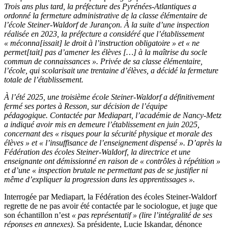
Trois ans plus tard, la préfecture des Pyrénées-Atlantiques a
ordonné la fermeture administrative de la classe élémentaire de
l’école Steiner-Waldorf de Jurançon. À la suite d’une inspection
réalisée en 2023, la préfecture a considéré que l’établissement
« méconna[issait] le droit à l’instruction obligatoire » et « ne
permet[tait] pas d’amener les élèves […] à la maîtrise du socle
commun de connaissances ». Privée de sa classe élémentaire,
l’école, qui scolarisait une trentaine d’élèves, a décidé la fermeture
totale de l’établissement.
À l’été 2025, une troisième école Steiner-Waldorf a définitivement
fermé ses portes à Resson, sur décision de l’équipe
pédagogique. Contactée par Mediapart, l’académie de Nancy-Metz
a indiqué avoir mis en demeure l’établissement en juin 2025,
concernant des « risques pour la sécurité physique et morale des
élèves » et « l’insuffisance de l’enseignement dispensé ». D’après la
Fédération des écoles Steiner-Waldorf, la directrice et une
enseignante ont démissionné en raison de « contrôles à répétition »
et d’une « inspection brutale ne permettant pas de se justifier ni
même d’expliquer la progression dans les apprentissages ».
Interrogée par Mediapart, la Fédération des écoles Steiner-Waldorf
regrette de ne pas avoir été contactée par le sociologue, et juge que
son échantillon n’est
« pas représentatif »
(lire l’intégralité de ses
réponses en annexes)
. Sa présidente, Lucie Iskandar, dénonce