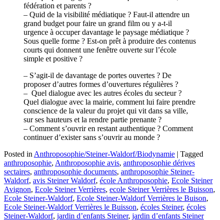
fédération et parents ?
– Quid de la visibilité médiatique ? Faut-il attendre un
grand budget pour faire un grand film ou y a-t-il
urgence à occuper davantage le paysage médiatique ?
Sous quelle forme ? Est-on prêt à produire des contenus
courts qui donnent une fenêtre ouverte sur l’école
simple et positive ?
– S’agit-il de davantage de portes ouvertes ? De
proposer d’autres formes d’ouvertures régulières ?
– Quel dialogue avec les autres écoles du secteur ?
Quel dialogue avec la mairie, comment lui faire prendre
conscience de la valeur du projet qui vit dans sa ville,
sur ses hauteurs et la rendre partie prenante ?
– Comment s’ouvrir en restant authentique ? Comment
continuer d’exister sans s’ouvrir au monde ?
Posted in
Anthroposophie/Steiner-Waldorf/Biodynamie
|
Tagged
anthroposophie
,
Anthroposophie avis
,
anthroposophie dérives
sectaires
,
anthroposophie documents
,
anthroposophie Steiner-
Waldorf
,
avis Steiner Waldorf
,
école Anthroposophie
,
Ecole Steiner
Avignon
,
Ecole Steiner Verrières
,
ecole Steiner Verrières le Buisson
,
Ecole Steiner-Waldorf
,
Ecole Steiner-Waldorf Verrières le Buison
,
Ecole Steiner-Waldorf Verrières le Buisson
,
écoles Steiner
,
écoles
Steiner-Waldorf
,
jardin d’enfants Steiner
,
jardin d’enfants Steiner