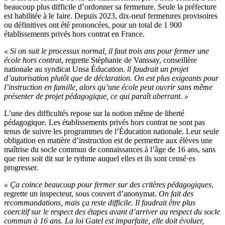
beaucoup plus difficile d’ordonner sa fermeture. Seule la préfecture
est habilitée à le faire. Depuis 2023, dix-neuf fermetures provisoires
ou définitives ont été prononcées, pour un total de 1 900
établissements privés hors contrat en France.
« Si on suit le processus normal, il faut trois ans pour fermer une
école hors contrat
, regrette Stéphanie de Vanssay, conseillère
nationale au syndicat Unsa Éducation.
ll faudrait un projet
d’autorisation plutôt que de déclaration. On est plus exigeants pour
l’instruction en famille, alors qu’une école peut ouvrir sans même
présenter de projet pédagogique, ce qui paraît aberrant. »
L’une des difficultés repose sur la notion même de liberté
pédagogique. Les établissements privés hors contrat ne sont pas
tenus de suivre les programmes de l’Éducation nationale. Leur seule
obligation en matière d’instruction est de permettre aux élèves une
maîtrise du socle commun de connaissances à l’âge de 16 ans, sans
que rien soit dit sur le rythme auquel elles et ils sont censé·es
progresser.
« Ça coince beaucoup pour fermer sur des critères pédagogiques
,
regrette un inspecteur, sous couvert d’anonymat.
On fait des
recommandations, mais ça reste difficile. Il faudrait être plus
coercitif sur le respect des étapes avant d’arriver au respect du socle
commun à 16 ans. La loi Gatel est imparfaite, elle doit évoluer,