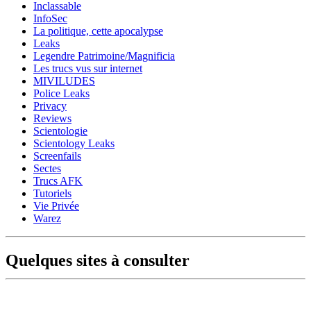
Inclassable
InfoSec
La politique, cette apocalypse
Leaks
Legendre Patrimoine/Magnificia
Les trucs vus sur internet
MIVILUDES
Police Leaks
Privacy
Reviews
Scientologie
Scientology Leaks
Screenfails
Sectes
Trucs AFK
Tutoriels
Vie Privée
Warez
Quelques sites à consulter