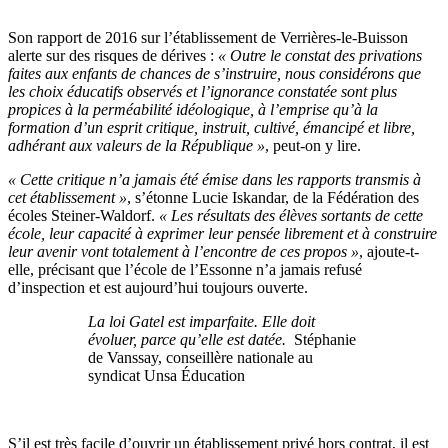
Son rapport de 2016 sur l’établissement de Verrières-le-Buisson
alerte sur des risques de dérives :
«
Outre le constat des privations
faites aux enfants de chances de s’instruire, nous considérons que
les choix éducatifs observés et l’ignorance constatée sont plus
propices à la perméabilité idéologique, à l’emprise qu’à la
formation d’un esprit critique, instruit, cultivé, émancipé et libre,
adhérant aux valeurs de la République »
,
peut-on y lire.
« Cette critique n’a jamais été émise dans les rapports transmis à
cet établissement »
, s’étonne Lucie Iskandar, de la Fédération des
écoles Steiner-Waldorf.
«
Les résultats des élèves sortants de cette
école, leur capacité à exprimer leur pensée librement et à construire
leur avenir vont totalement à l’encontre de ces propos »
, ajoute-t-
elle, précisant que l’école de l’Essonne n’a jamais refusé
d’inspection et est aujourd’hui toujours ouverte.
La loi Gatel est imparfaite. Elle doit
évoluer, parce qu’elle est datée.
Stéphanie
de Vanssay, conseillère nationale au
syndicat Unsa Éducation
S’il est très facile d’ouvrir un établissement privé hors contrat, il est