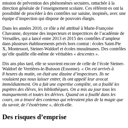
mission de prévention des phénomènes sectaires, rattachée à la
direction générale de l’enseignement scolaire. Ces référent·es ont la
possibilité de procéder à des contrôles sur saisine, inopinés, avec une
équipe d’inspection qui dispose de pouvoirs élargis.
Dans les années 2010, ce rôle a été attribué à Marie-Françoise
Chavanne, doyenne des inspecteurs et inspectrices de l’académie de
Versailles, qui a lancé entre 2013 et 2015 des contrôles d’ampleur
dans plusieurs établissements privés hors contrat : écoles Saint-Pie
X, Montessori, Steiner-Waldorf et écoles musulmanes. Des contrôles
qu’elle qualifie elle-même de véritables
« descentes »
.
Dix ans plus tard, elle se souvient encore de celle de l’école Steiner-
Waldorf de Verrières-le-Buisson (Essonne).
«
On est arrivés à
8 heures du matin, on était une dizaine d’inspecteurs. Ils ne
voulaient pas nous laisser entrer, ils ont appelé leur avocat
immédiatement. On a fait une expertise complète, on a fouillé les
pupitres des élèves, les bibliothèques. On a mis au jour tous les
manquements et toutes les dérives. Quand on a fouillé dans les
cours, on a trouvé des contenus qui relevaient plus de la magie que
du savoir, de l’ésotérisme »
,
décrit-elle.
Des risques d’emprise