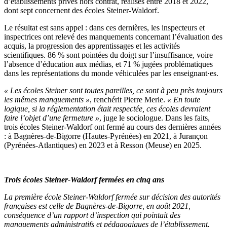
d’établissements privés hors contrat, réalisés entre 2018 et 2022,
dont sept concernent des écoles Steiner-Waldorf.
Le résultat est sans appel : dans ces dernières, les inspecteurs et
inspectrices ont relevé des manquements concernant l’évaluation des
acquis, la progression des apprentissages et les activités
scientifiques. 86 % sont pointées du doigt sur l’insuffisance, voire
l’absence d’éducation aux médias, et 71 % jugées problématiques
dans les représentations du monde véhiculées par les enseignant·es.
« Les écoles Steiner sont toutes pareilles, ce sont à peu près toujours
les mêmes manquements »
, renchérit Pierre Merle.
«
En toute
logique, si la réglementation était respectée, ces écoles devraient
faire l’objet d’une fermeture
»
, juge le sociologue. Dans les faits,
trois écoles Steiner-Waldorf ont fermé au cours des dernières années
: à Bagnères-de-Bigorre (Hautes-Pyrénées) en 2021, à Jurançon
(Pyrénées-Atlantiques) en 2023 et à Resson (Meuse) en 2025.
Trois écoles Steiner-Waldorf fermées en cinq ans
La première école Steiner-Waldorf fermée sur décision des autorités
françaises est celle de Bagnères-de-Bigorre, en août 2021,
conséquence d’un rapport d’inspection qui pointait des
manquements administratifs et pédagogiques de l’établissement.