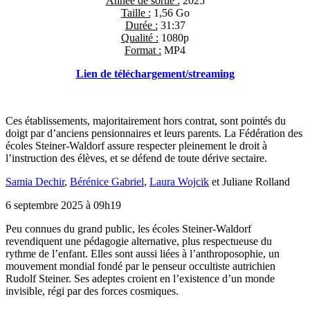
Année de sortie :
2025
Taille :
1,56 Go
Durée :
31:37
Qualité :
1080p
Format :
MP4
Lien de téléchargement/streaming
Ces établissements, majoritairement hors contrat, sont pointés du
doigt par d’anciens pensionnaires et leurs parents. La Fédération des
écoles Steiner-Waldorf assure respecter pleinement le droit à
l’instruction des élèves, et se défend de toute dérive sectaire.
Samia Dechir
,
Bérénice Gabriel
,
Laura Wojcik
et
Juliane Rolland
6 septembre 2025 à 09h19
Peu
connues du grand public, les écoles Steiner-Waldorf
revendiquent une pédagogie alternative, plus respectueuse du
rythme de l’enfant. Elles sont aussi liées à l’anthroposophie, un
mouvement mondial fondé par le penseur occultiste autrichien
Rudolf Steiner. Ses adeptes croient en l’existence d’un monde
invisible, régi par des forces cosmiques.