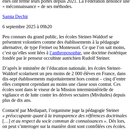
elles ont fermé leurs portes depuis 2021. La Fédération dénonce une
« méconnaissance » de ses méthodes.
Samia Dechir
6 septembre 2025 à 09h20
Peu
connues du grand public, les écoles Steiner-Waldorf se
présentent volontiers comme des établissements à la pédagogie
alternative, de type Freinet ou Montessori. Ce que l’on sait moins,
c’est qu’elles sont liées à
l’anthroposophie
, une doctrine ésotérique
fondée par le penseur occultiste autrichien Rudolf Steiner.
D’après le ministère de l’éducation nationale, les écoles Steiner-
Waldorf scolarisent un peu moins de 2 000 élèves en France, dans
dix-sept établissements majoritairement hors contrat – cinq d’entre
elles comptent cependant au moins une classe sous contrat. Ces
écoles sont dans le viseur de la Mission interministérielle de
vigilance et de lutte contre les dérives sectaires (Miviludes) depuis
plus de dix ans.
Contacté par Mediapart, l’organisme juge la pédagogie Steiner
«
préoccupante quant à la transparence des références doctrinales
[…]
et au respect du socle commun de connaissances
»
. Dès lors,
on peut s’interroger sur la manière dont sont contrôlées ces écoles.