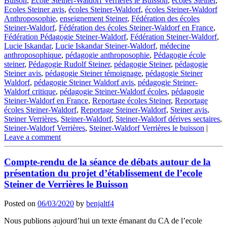
Buison
,
Ecole Steiner-Waldorf Verrières le Buisson
,
écoles Steiner
,
Ecoles Steiner avis
,
écoles Steiner-Waldorf
,
écoles Steiner-Waldorf
Anthroposophie
,
enseignement Steiner
,
Fédération des écoles
Steiner-Waldorf
,
Fédération des écoles Steiner-Waldorf en France
,
Fédération Pédagogie Steiner-Waldorf
,
Fédération Steiner-Waldorf
,
Lucie Iskandar
,
Lucie Iskandar Steiner-Waldorf
,
médecine
anthroposophique
,
pédagogie anthroposophie
,
Pédagogie école
steiner
,
Pédagogie Rudolf Steiner
,
pédagogie Steiner
,
pédagogie
Steiner avis
,
pédagogie Steiner témoignage
,
pédagogie Steiner
Waldorf
,
pédagogie Steiner Waldorf avis
,
pédagogie Steiner-
Waldorf critique
,
pédagogie Steiner-Waldorf écoles
,
pédagogie
Steiner-Waldorf en France
,
Reportage écoles Steiner
,
Reportage
écoles Steiner-Waldorf
,
Reportage Steiner-Waldorf
,
Steiner avis
,
Steiner Verrières
,
Steiner-Waldorf
,
Steiner-Waldorf dérives sectaires
,
Steiner-Waldorf Verrières
,
Steiner-Waldorf Verrières le buisson
|
Leave a comment
Compte-rendu de la séance de débats autour de la
présentation du projet d’établissement de l’ecole
Steiner de Verrières le Buisson
Posted on
06/03/2020
by
benjaltf4
Nous publions aujourd’hui un texte émanant du CA de l’ecole