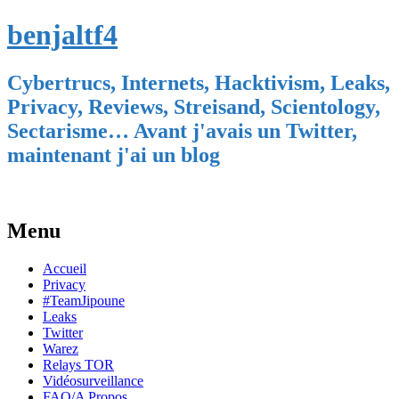
benjaltf4
Cybertrucs, Internets, Hacktivism, Leaks,
Privacy, Reviews, Streisand, Scientology,
Sectarisme… Avant j'avais un Twitter,
maintenant j'ai un blog
Menu
Skip
Accueil
to
Privacy
content
#TeamJipoune
Leaks
Twitter
Warez
Relays TOR
Vidéosurveillance
FAQ/A Propos