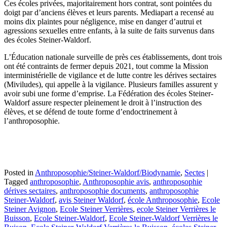
Ces écoles privées, majoritairement hors contrat, sont pointées du
doigt par d’anciens élèves et leurs parents. Mediapart a recensé au
moins dix plaintes pour négligence, mise en danger d’autrui et
agressions sexuelles entre enfants, à la suite de faits survenus dans
des écoles Steiner-Waldorf.
L’Éducation nationale surveille de près ces établissements, dont trois
ont été contraints de fermer depuis 2021, tout comme la Mission
interministérielle de vigilance et de lutte contre les dérives sectaires
(Miviludes), qui appelle à la vigilance. Plusieurs familles assurent y
avoir subi une forme d’emprise. La Fédération des écoles Steiner-
Waldorf assure respecter pleinement le droit à l’instruction des
élèves, et se défend de toute forme d’endoctrinement à
l’anthroposophie.
Posted in
Anthroposophie/Steiner-Waldorf/Biodynamie
,
Sectes
|
Tagged
anthroposophie
,
Anthroposophie avis
,
anthroposophie
dérives sectaires
,
anthroposophie documents
,
anthroposophie
Steiner-Waldorf
,
avis Steiner Waldorf
,
école Anthroposophie
,
Ecole
Steiner Avignon
,
Ecole Steiner Verrières
,
ecole Steiner Verrières le
Buisson
,
Ecole Steiner-Waldorf
,
Ecole Steiner-Waldorf Verrières le