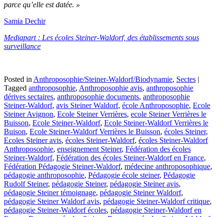
parce qu’elle est datée. »
Samia Dechir
Mediapart : Les écoles Steiner-Waldorf, des établissements sous
surveillance
Posted in
Anthroposophie/Steiner-Waldorf/Biodynamie
,
Sectes
|
Tagged
anthroposophie
,
Anthroposophie avis
,
anthroposophie
dérives sectaires
,
anthroposophie documents
,
anthroposophie
Steiner-Waldorf
,
avis Steiner Waldorf
,
école Anthroposophie
,
Ecole
Steiner Avignon
,
Ecole Steiner Verrières
,
ecole Steiner Verrières le
Buisson
,
Ecole Steiner-Waldorf
,
Ecole Steiner-Waldorf Verrières le
Buison
,
Ecole Steiner-Waldorf Verrières le Buisson
,
écoles Steiner
,
Ecoles Steiner avis
,
écoles Steiner-Waldorf
,
écoles Steiner-Waldorf
Anthroposophie
,
enseignement Steiner
,
Fédération des écoles
Steiner-Waldorf
,
Fédération des écoles Steiner-Waldorf en France
,
Fédération Pédagogie Steiner-Waldorf
,
médecine anthroposophique
,
pédagogie anthroposophie
,
Pédagogie école steiner
,
Pédagogie
Rudolf Steiner
,
pédagogie Steiner
,
pédagogie Steiner avis
,
pédagogie Steiner témoignage
,
pédagogie Steiner Waldorf
,
pédagogie Steiner Waldorf avis
,
pédagogie Steiner-Waldorf critique
,
pédagogie Steiner-Waldorf écoles
,
pédagogie Steiner-Waldorf en