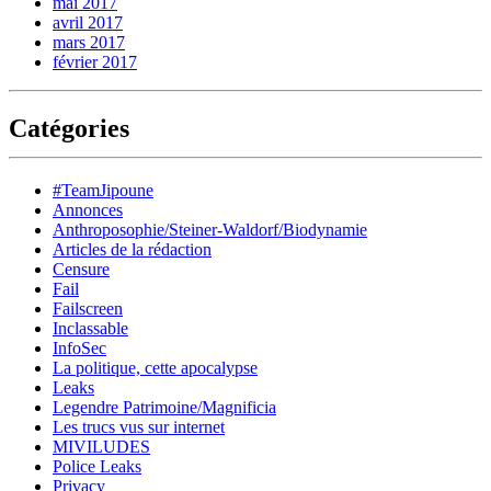
mai 2017
avril 2017
mars 2017
février 2017
Catégories
#TeamJipoune
Annonces
Anthroposophie/Steiner-Waldorf/Biodynamie
Articles de la rédaction
Censure
Fail
Failscreen
Inclassable
InfoSec
La politique, cette apocalypse
Leaks
Legendre Patrimoine/Magnificia
Les trucs vus sur internet
MIVILUDES
Police Leaks
Privacy