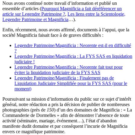
Nous avons continué notre travail d’information et publié un
ensemble d’articles (
Pourquoi Magnificia a fait déréférencer un
article sur Legendre Patrimoine ?
,
Les liens entre la Scientologie,
Legendre Patrimoine et Magnificia
…).
Enfin, récemment, nous avons affirmé, documents à l’appui, que la
société Magnificia faisait face à de graves difficultés :
Legendre Patrimoine/Magnificia : Neorente est-il en difficulté
?
Legendre Patrimoine/Magnificia : La FYS SAS en liquidation
judiciaire !
Legendre Patrimoine/Magnificia : Neorente fait tout pour
éviter la liquidation judiciaire de la FYS SAS
Legendre Patrimoine/Magnificia : Finalement pas de
Liquidation Judiciaire Simplifiée pour la FYS SAS (pour le
moment)
Poursuivant sa mission d’information du public sur ce sujet d’intérêt
général, notre rédaction a pris la décision de publier de nombreuses
photographies (près de
150
) d’un des domaines de Magnificia : « La
Commanderie de Dormelles » afin de démontrer l’absence de toute
activité (séminaire, mariage, événement…), l’état d’abandon
manifeste dudit domaine et par conséquent l’incurie de Magnificia
envers ce magnifique patrimoine.