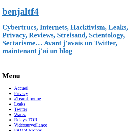
benjaltf4
Cybertrucs, Internets, Hacktivism, Leaks,
Privacy, Reviews, Streisand, Scientology,
Sectarisme… Avant j'avais un Twitter,
maintenant j'ai un blog
Menu
Skip
Accueil
to
Privacy
content
#TeamJipoune
Leaks
Twitter
Warez
Relays TOR
Vidéosurveillance
FAQ/A Propos