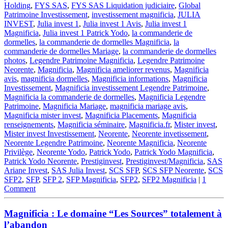
Holding
,
FYS SAS
,
FYS SAS Liquidation judiciaire
,
Global
Patrimoine Investissement
,
investissement magnificia
,
JULIA
INVEST
,
Julia invest 1
,
Julia invest 1 Avis
,
Julia invest 1
Magnificia
,
Julia invest 1 Patrick Yodo
,
la commanderie de
dormelles
,
la commanderie de dormelles Magnificia
,
la
commanderie de dormelles Mariage
,
la commanderie de dormelles
photos
,
Legendre Patrimoine Magnificia
,
Legendre Patrimoine
Neorente
,
Magnificia
,
Magnificia ameliorer revenus
,
Magnificia
avis
,
magnificia dormelles
,
Magnificia informations
,
Magnificia
Investissement
,
Magnificia investissement Legendre Patrimoine
,
Magnificia la commanderie de dormelles
,
Magnificia Legendre
Patrimoine
,
Magnificia Mariage
,
magnificia mariage avis
,
Magnificia mister invest
,
Magnificia Placements
,
Magnificia
renseignements
,
Magnificia séminaire
,
Magnificia.fr
,
Mister invest
,
Mister invest Investissement
,
Neorente
,
Neorente invetissement
,
Neorente Legendre Patrimoine
,
Neorente Magnificia
,
Neorente
Privilège
,
Neorente Yodo
,
Patrick Yodo
,
Patrick Yodo Magnificia
,
Patrick Yodo Neorente
,
Prestiginvest
,
Prestiginvest/Magnificia
,
SAS
Ariane Invest
,
SAS Julia Invest
,
SCS SFP
,
SCS SFP Neorente
,
SCS
SFP2
,
SFP
,
SFP 2
,
SFP Magnificia
,
SFP2
,
SFP2 Magnificia
|
1
Comment
Magnificia : Le domaine “Les Sources” totalement à
l’abandon