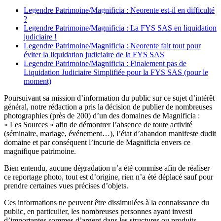
Legendre Patrimoine/Magnificia : Neorente est-il en difficulté
?
Legendre Patrimoine/Magnificia : La FYS SAS en liquidation
judiciaire !
Legendre Patrimoine/Magnificia : Neorente fait tout pour
éviter la liquidation judiciaire de la FYS SAS
Legendre Patrimoine/Magnificia : Finalement pas de
Liquidation Judiciaire Simplifiée pour la FYS SAS (pour le
moment)
Poursuivant sa mission d’information du public sur ce sujet d’intérêt
général, notre rédaction a pris la décision de publier de nombreuses
photographies (près de 200) d’un des domaines de Magnificia :
« Les Sources » afin de démontrer l’absence de toute activité
(séminaire, mariage, événement…), l’état d’abandon manifeste dudit
domaine et par conséquent l’incurie de Magnificia envers ce
magnifique patrimoine.
Bien entendu, aucune dégradation n’a été commise afin de réaliser
ce reportage photo, tout est d’origine, rien n’a été déplacé sauf pour
prendre certaines vues précises d’objets.
Ces informations ne peuvent être dissimulées à la connaissance du
public, en particulier, les nombreuses personnes ayant investi
d’importantes sommes d’argent dans les structures ou produits