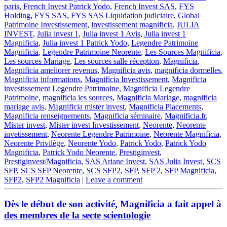
paris
,
French Invest Patrick Yodo
,
French Invest SAS
,
FYS
Holding
,
FYS SAS
,
FYS SAS Liquidation judiciaire
,
Global
Patrimoine Investissement
,
investissement magnificia
,
JULIA
INVEST
,
Julia invest 1
,
Julia invest 1 Avis
,
Julia invest 1
Magnificia
,
Julia invest 1 Patrick Yodo
,
Legendre Patrimoine
Magnificia
,
Legendre Patrimoine Neorente
,
Les Sources Magnificia
,
Les sources Mariage
,
Les sources salle réception
,
Magnificia
,
Magnificia ameliorer revenus
,
Magnificia avis
,
magnificia dormelles
,
Magnificia informations
,
Magnificia Investissement
,
Magnificia
investissement Legendre Patrimoine
,
Magnificia Legendre
Patrimoine
,
magnificia les sources
,
Magnificia Mariage
,
magnificia
mariage avis
,
Magnificia mister invest
,
Magnificia Placements
,
Magnificia renseignements
,
Magnificia séminaire
,
Magnificia.fr
,
Mister invest
,
Mister invest Investissement
,
Neorente
,
Neorente
invetissement
,
Neorente Legendre Patrimoine
,
Neorente Magnificia
,
Neorente Privilège
,
Neorente Yodo
,
Patrick Yodo
,
Patrick Yodo
Magnificia
,
Patrick Yodo Neorente
,
Prestiginvest
,
Prestiginvest/Magnificia
,
SAS Ariane Invest
,
SAS Julia Invest
,
SCS
SFP
,
SCS SFP Neorente
,
SCS SFP2
,
SFP
,
SFP 2
,
SFP Magnificia
,
SFP2
,
SFP2 Magnificia
|
Leave a comment
Dès le début de son activité, Magnificia a fait appel à
des membres de la secte scientologie