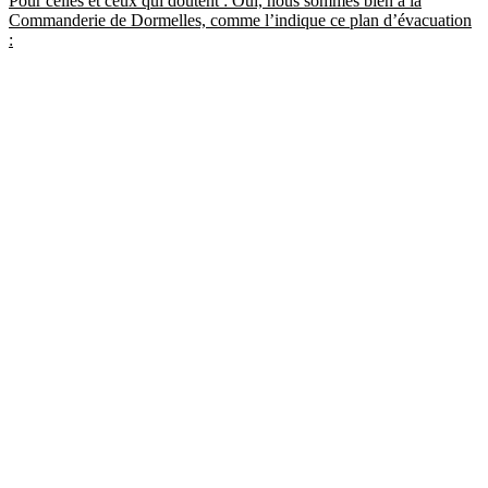
Pour celles et ceux qui doutent : Oui, nous sommes bien à la
Commanderie de Dormelles, comme l’indique ce plan d’évacuation
: