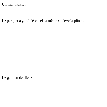
Un mur moisit :
Le parquet a gondolé et cela a même soulevé la plinthe :
Le gardien des lieux :