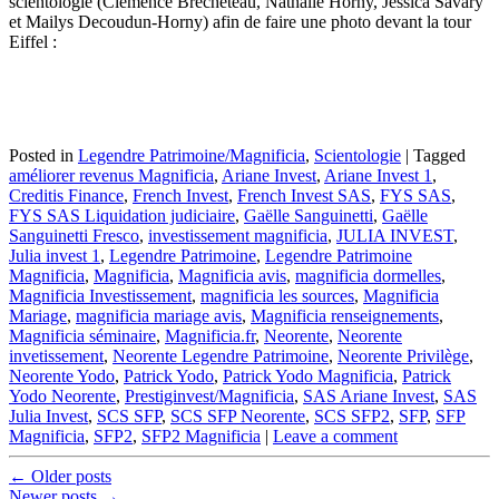
scientologie (Clémence Brecheteau, Nathalie Horny, Jessica Savary
et Mailys Decoudun-Horny) afin de faire une photo devant la tour
Eiffel :
Posted in
Legendre Patrimoine/Magnificia
,
Scientologie
|
Tagged
améliorer revenus Magnificia
,
Ariane Invest
,
Ariane Invest 1
,
Creditis Finance
,
French Invest
,
French Invest SAS
,
FYS SAS
,
FYS SAS Liquidation judiciaire
,
Gaëlle Sanguinetti
,
Gaëlle
Sanguinetti Fresco
,
investissement magnificia
,
JULIA INVEST
,
Julia invest 1
,
Legendre Patrimoine
,
Legendre Patrimoine
Magnificia
,
Magnificia
,
Magnificia avis
,
magnificia dormelles
,
Magnificia Investissement
,
magnificia les sources
,
Magnificia
Mariage
,
magnificia mariage avis
,
Magnificia renseignements
,
Magnificia séminaire
,
Magnificia.fr
,
Neorente
,
Neorente
invetissement
,
Neorente Legendre Patrimoine
,
Neorente Privilège
,
Neorente Yodo
,
Patrick Yodo
,
Patrick Yodo Magnificia
,
Patrick
Yodo Neorente
,
Prestiginvest/Magnificia
,
SAS Ariane Invest
,
SAS
Julia Invest
,
SCS SFP
,
SCS SFP Neorente
,
SCS SFP2
,
SFP
,
SFP
Magnificia
,
SFP2
,
SFP2 Magnificia
|
Leave a comment
Post
←
Older posts
Newer posts
→