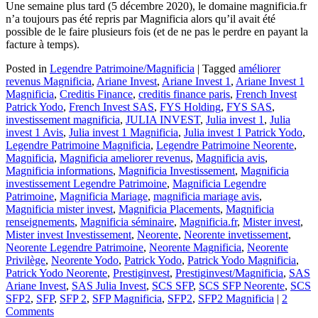
Une semaine plus tard (5 décembre 2020), le domaine magnificia.fr
n’a toujours pas été repris par Magnificia alors qu’il avait été
possible de le faire plusieurs fois (et de ne pas le perdre en payant la
facture à temps).
Posted in
Legendre Patrimoine/Magnificia
|
Tagged
améliorer
revenus Magnificia
,
Ariane Invest
,
Ariane Invest 1
,
Ariane Invest 1
Magnificia
,
Creditis Finance
,
creditis finance paris
,
French Invest
Patrick Yodo
,
French Invest SAS
,
FYS Holding
,
FYS SAS
,
investissement magnificia
,
JULIA INVEST
,
Julia invest 1
,
Julia
invest 1 Avis
,
Julia invest 1 Magnificia
,
Julia invest 1 Patrick Yodo
,
Legendre Patrimoine Magnificia
,
Legendre Patrimoine Neorente
,
Magnificia
,
Magnificia ameliorer revenus
,
Magnificia avis
,
Magnificia informations
,
Magnificia Investissement
,
Magnificia
investissement Legendre Patrimoine
,
Magnificia Legendre
Patrimoine
,
Magnificia Mariage
,
magnificia mariage avis
,
Magnificia mister invest
,
Magnificia Placements
,
Magnificia
renseignements
,
Magnificia séminaire
,
Magnificia.fr
,
Mister invest
,
Mister invest Investissement
,
Neorente
,
Neorente invetissement
,
Neorente Legendre Patrimoine
,
Neorente Magnificia
,
Neorente
Privilège
,
Neorente Yodo
,
Patrick Yodo
,
Patrick Yodo Magnificia
,
Patrick Yodo Neorente
,
Prestiginvest
,
Prestiginvest/Magnificia
,
SAS
Ariane Invest
,
SAS Julia Invest
,
SCS SFP
,
SCS SFP Neorente
,
SCS
SFP2
,
SFP
,
SFP 2
,
SFP Magnificia
,
SFP2
,
SFP2 Magnificia
|
2
Comments