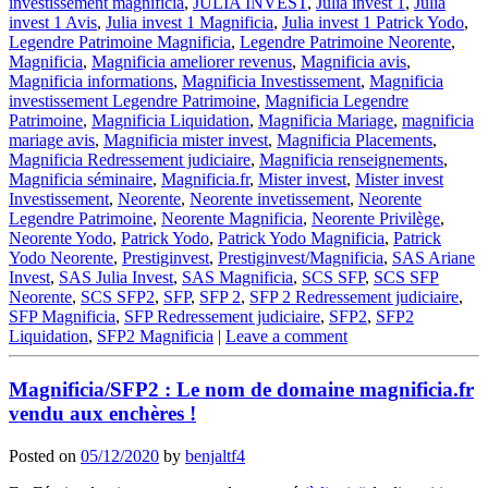
investissement magnificia
,
JULIA INVEST
,
Julia invest 1
,
Julia
invest 1 Avis
,
Julia invest 1 Magnificia
,
Julia invest 1 Patrick Yodo
,
Legendre Patrimoine Magnificia
,
Legendre Patrimoine Neorente
,
Magnificia
,
Magnificia ameliorer revenus
,
Magnificia avis
,
Magnificia informations
,
Magnificia Investissement
,
Magnificia
investissement Legendre Patrimoine
,
Magnificia Legendre
Patrimoine
,
Magnificia Liquidation
,
Magnificia Mariage
,
magnificia
mariage avis
,
Magnificia mister invest
,
Magnificia Placements
,
Magnificia Redressement judiciaire
,
Magnificia renseignements
,
Magnificia séminaire
,
Magnificia.fr
,
Mister invest
,
Mister invest
Investissement
,
Neorente
,
Neorente invetissement
,
Neorente
Legendre Patrimoine
,
Neorente Magnificia
,
Neorente Privilège
,
Neorente Yodo
,
Patrick Yodo
,
Patrick Yodo Magnificia
,
Patrick
Yodo Neorente
,
Prestiginvest
,
Prestiginvest/Magnificia
,
SAS Ariane
Invest
,
SAS Julia Invest
,
SAS Magnificia
,
SCS SFP
,
SCS SFP
Neorente
,
SCS SFP2
,
SFP
,
SFP 2
,
SFP 2 Redressement judiciaire
,
SFP Magnificia
,
SFP Redressement judiciaire
,
SFP2
,
SFP2
Liquidation
,
SFP2 Magnificia
|
Leave a comment
Magnificia/SFP2 : Le nom de domaine magnificia.fr
vendu aux enchères !
Posted on
05/12/2020
by
benjaltf4