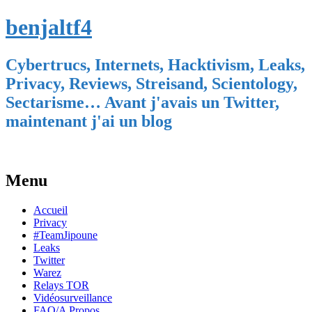
benjaltf4
Cybertrucs, Internets, Hacktivism, Leaks,
Privacy, Reviews, Streisand, Scientology,
Sectarisme… Avant j'avais un Twitter,
maintenant j'ai un blog
Menu
Skip
Accueil
to
Privacy
content
#TeamJipoune
Leaks
Twitter
Warez
Relays TOR
Vidéosurveillance
FAQ/A Propos