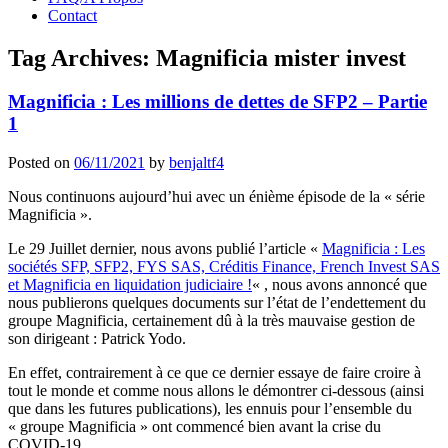
Contact
Tag Archives:
Magnificia mister invest
Magnificia : Les millions de dettes de SFP2 – Partie
1
Posted on
06/11/2021
by
benjaltf4
Nous continuons aujourd’hui avec un énième épisode de la « série
Magnificia ».
Le 29 Juillet dernier, nous avons publié l’article «
Magnificia : Les
sociétés SFP, SFP2, FYS SAS, Créditis Finance, French Invest SAS
et Magnificia en liquidation judiciaire !
« , nous avons annoncé que
nous publierons quelques documents sur l’état de l’endettement du
groupe Magnificia, certainement dû à la très mauvaise gestion de
son dirigeant : Patrick Yodo.
En effet, contrairement à ce que ce dernier essaye de faire croire à
tout le monde et comme nous allons le démontrer ci-dessous (ainsi
que dans les futures publications), les ennuis pour l’ensemble du
« groupe Magnificia » ont commencé bien avant la crise du
COVID-19.