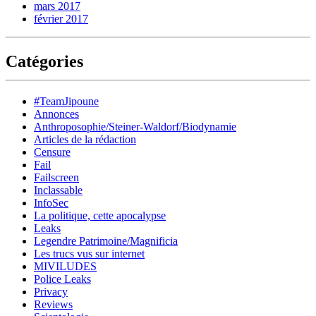
mars 2017
février 2017
Catégories
#TeamJipoune
Annonces
Anthroposophie/Steiner-Waldorf/Biodynamie
Articles de la rédaction
Censure
Fail
Failscreen
Inclassable
InfoSec
La politique, cette apocalypse
Leaks
Legendre Patrimoine/Magnificia
Les trucs vus sur internet
MIVILUDES
Police Leaks
Privacy
Reviews