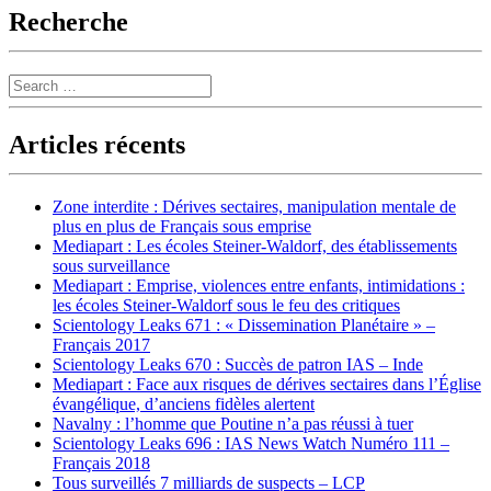
Recherche
Search
Articles récents
Zone interdite : Dérives sectaires, manipulation mentale de
plus en plus de Français sous emprise
Mediapart : Les écoles Steiner-Waldorf, des établissements
sous surveillance
Mediapart : Emprise, violences entre enfants, intimidations :
les écoles Steiner-Waldorf sous le feu des critiques
Scientology Leaks 671 : « Dissemination Planétaire » –
Français 2017
Scientology Leaks 670 : Succès de patron IAS – Inde
Mediapart : Face aux risques de dérives sectaires dans l’Église
évangélique, d’anciens fidèles alertent
Navalny : l’homme que Poutine n’a pas réussi à tuer
Scientology Leaks 696 : IAS News Watch Numéro 111 –
Français 2018
Tous surveillés 7 milliards de suspects – LCP