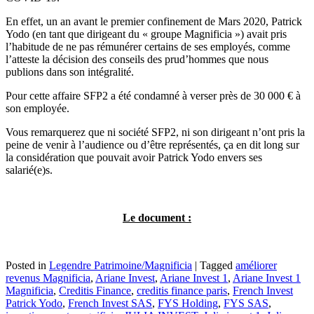
En effet, un an avant le premier confinement de Mars 2020, Patrick
Yodo (en tant que dirigeant du « groupe Magnificia ») avait pris
l’habitude de ne pas rémunérer certains de ses employés, comme
l’atteste la décision des conseils des prud’hommes que nous
publions dans son intégralité.
Pour cette affaire SFP2 a été condamné à verser près de 30 000 € à
son employée.
Vous remarquerez que ni société SFP2, ni son dirigeant n’ont pris la
peine de venir à l’audience ou d’être représentés, ça en dit long sur
la considération que pouvait avoir Patrick Yodo envers ses
salarié(e)s.
Le document :
Posted in
Legendre Patrimoine/Magnificia
|
Tagged
améliorer
revenus Magnificia
,
Ariane Invest
,
Ariane Invest 1
,
Ariane Invest 1
Magnificia
,
Creditis Finance
,
creditis finance paris
,
French Invest
Patrick Yodo
,
French Invest SAS
,
FYS Holding
,
FYS SAS
,