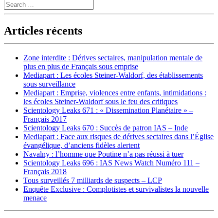
Search
Articles récents
Zone interdite : Dérives sectaires, manipulation mentale de
plus en plus de Français sous emprise
Mediapart : Les écoles Steiner-Waldorf, des établissements
sous surveillance
Mediapart : Emprise, violences entre enfants, intimidations :
les écoles Steiner-Waldorf sous le feu des critiques
Scientology Leaks 671 : « Dissemination Planétaire » –
Français 2017
Scientology Leaks 670 : Succès de patron IAS – Inde
Mediapart : Face aux risques de dérives sectaires dans l’Église
évangélique, d’anciens fidèles alertent
Navalny : l’homme que Poutine n’a pas réussi à tuer
Scientology Leaks 696 : IAS News Watch Numéro 111 –
Français 2018
Tous surveillés 7 milliards de suspects – LCP
Enquête Exclusive : Complotistes et survivalistes la nouvelle
menace