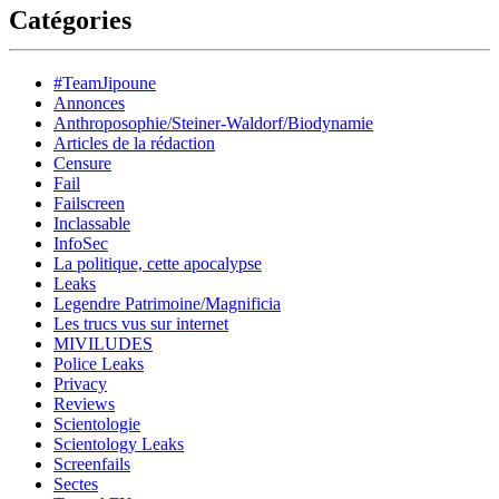
Catégories
#TeamJipoune
Annonces
Anthroposophie/Steiner-Waldorf/Biodynamie
Articles de la rédaction
Censure
Fail
Failscreen
Inclassable
InfoSec
La politique, cette apocalypse
Leaks
Legendre Patrimoine/Magnificia
Les trucs vus sur internet
MIVILUDES
Police Leaks
Privacy
Reviews
Scientologie
Scientology Leaks
Screenfails
Sectes