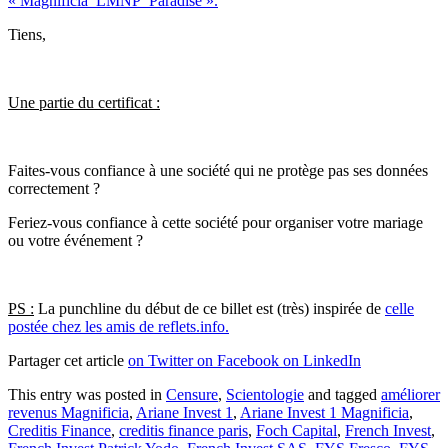
« Magnificia_LMNP_Paradise ».
Tiens,
Une partie du certificat :
Faites-vous confiance à une société qui ne protège pas ses données
correctement ?
Feriez-vous confiance à cette société pour organiser votre mariage
ou votre événement ?
PS :
La punchline du début de ce billet est (très) inspirée de
celle
postée chez les amis de reflets.info.
Partager cet article
on Twitter
on Facebook
on LinkedIn
This entry was posted in
Censure
,
Scientologie
and tagged
améliorer
revenus Magnificia
,
Ariane Invest 1
,
Ariane Invest 1 Magnificia
,
Creditis Finance
,
creditis finance paris
,
Foch Capital
,
French Invest
,