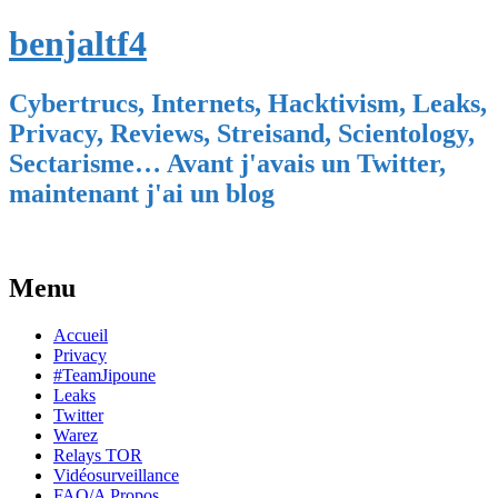
benjaltf4
Cybertrucs, Internets, Hacktivism, Leaks,
Privacy, Reviews, Streisand, Scientology,
Sectarisme… Avant j'avais un Twitter,
maintenant j'ai un blog
Menu
Skip
Accueil
to
Privacy
content
#TeamJipoune
Leaks
Twitter
Warez
Relays TOR
Vidéosurveillance
FAQ/A Propos