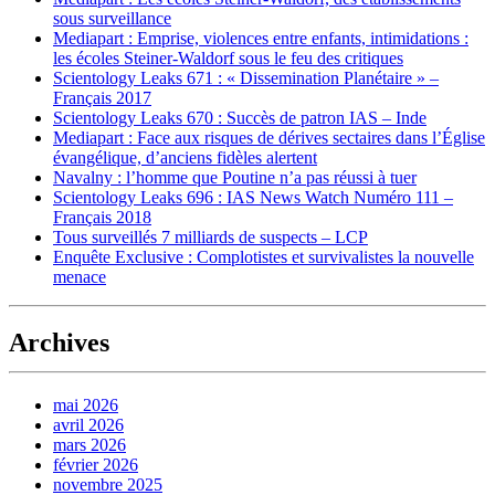
sous surveillance
Mediapart : Emprise, violences entre enfants, intimidations :
les écoles Steiner-Waldorf sous le feu des critiques
Scientology Leaks 671 : « Dissemination Planétaire » –
Français 2017
Scientology Leaks 670 : Succès de patron IAS – Inde
Mediapart : Face aux risques de dérives sectaires dans l’Église
évangélique, d’anciens fidèles alertent
Navalny : l’homme que Poutine n’a pas réussi à tuer
Scientology Leaks 696 : IAS News Watch Numéro 111 –
Français 2018
Tous surveillés 7 milliards de suspects – LCP
Enquête Exclusive : Complotistes et survivalistes la nouvelle
menace
Archives
mai 2026
avril 2026
mars 2026
février 2026
novembre 2025