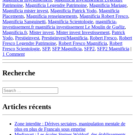
Patrimoine
,
Magnificia Legendre Patrimoine
,
Magnificia Mariage
,
Magnificia mister invest
,
Magnificia Patrick Yodo
,
Magnificia
Placements
,
Magnificia renseignements
,
Magnificia Robert Fresco
,
Magnificia Sanguinetti
,
Magnificia Scientologie
,
magnificia-
investissement.fr magnificia investissement Le Moulin de Guéliz
,
Magnificia.fr
,
Mister invest
,
Mister invest Investissement
,
Patrick
Yodo
,
Prestiginvest
,
Prestiginvest/Magnificia
,
Robert Fresco
,
Robert
Fresco Legendre Patrimoine
,
Robert Fresco Magnificia
,
Robert
Fresco Scientologie
,
SFP
,
SFP Magnificia
,
SFP2
,
SFP2 Magnificia
|
1 Comment
Recherche
Search
Articles récents
Zone interdite : Dérives sectaires, manipulation mentale de
plus en plus de Français sous emprise
Mediapart : Les écoles Steiner-Waldorf, des établissements