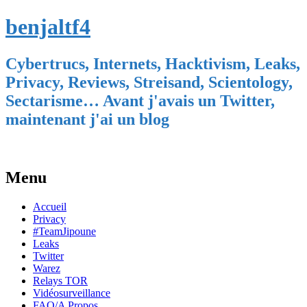
benjaltf4
Cybertrucs, Internets, Hacktivism, Leaks,
Privacy, Reviews, Streisand, Scientology,
Sectarisme… Avant j'avais un Twitter,
maintenant j'ai un blog
Menu
Skip
Accueil
to
Privacy
content
#TeamJipoune
Leaks
Twitter
Warez
Relays TOR
Vidéosurveillance
FAQ/A Propos