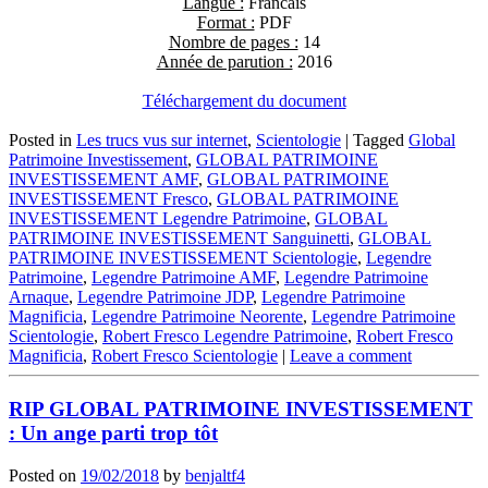
Langue :
Francais
Format :
PDF
Nombre de pages :
14
Année de parution :
2016
Téléchargement du document
Posted in
Les trucs vus sur internet
,
Scientologie
|
Tagged
Global
Patrimoine Investissement
,
GLOBAL PATRIMOINE
INVESTISSEMENT AMF
,
GLOBAL PATRIMOINE
INVESTISSEMENT Fresco
,
GLOBAL PATRIMOINE
INVESTISSEMENT Legendre Patrimoine
,
GLOBAL
PATRIMOINE INVESTISSEMENT Sanguinetti
,
GLOBAL
PATRIMOINE INVESTISSEMENT Scientologie
,
Legendre
Patrimoine
,
Legendre Patrimoine AMF
,
Legendre Patrimoine
Arnaque
,
Legendre Patrimoine JDP
,
Legendre Patrimoine
Magnificia
,
Legendre Patrimoine Neorente
,
Legendre Patrimoine
Scientologie
,
Robert Fresco Legendre Patrimoine
,
Robert Fresco
Magnificia
,
Robert Fresco Scientologie
|
Leave a comment
RIP GLOBAL PATRIMOINE INVESTISSEMENT
: Un ange parti trop tôt
Posted on
19/02/2018
by
benjaltf4