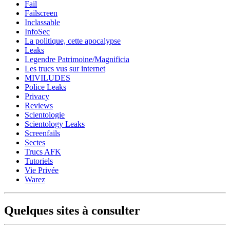
Fail
Failscreen
Inclassable
InfoSec
La politique, cette apocalypse
Leaks
Legendre Patrimoine/Magnificia
Les trucs vus sur internet
MIVILUDES
Police Leaks
Privacy
Reviews
Scientologie
Scientology Leaks
Screenfails
Sectes
Trucs AFK
Tutoriels
Vie Privée
Warez
Quelques sites à consulter