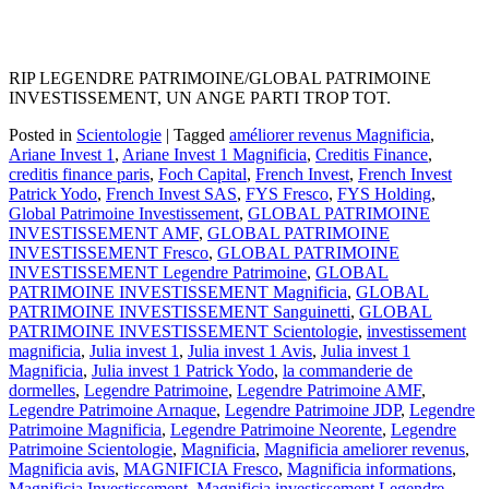
RIP LEGENDRE PATRIMOINE/GLOBAL PATRIMOINE
INVESTISSEMENT, UN ANGE PARTI TROP TOT.
Posted in
Scientologie
|
Tagged
améliorer revenus Magnificia
,
Ariane Invest 1
,
Ariane Invest 1 Magnificia
,
Creditis Finance
,
creditis finance paris
,
Foch Capital
,
French Invest
,
French Invest
Patrick Yodo
,
French Invest SAS
,
FYS Fresco
,
FYS Holding
,
Global Patrimoine Investissement
,
GLOBAL PATRIMOINE
INVESTISSEMENT AMF
,
GLOBAL PATRIMOINE
INVESTISSEMENT Fresco
,
GLOBAL PATRIMOINE
INVESTISSEMENT Legendre Patrimoine
,
GLOBAL
PATRIMOINE INVESTISSEMENT Magnificia
,
GLOBAL
PATRIMOINE INVESTISSEMENT Sanguinetti
,
GLOBAL
PATRIMOINE INVESTISSEMENT Scientologie
,
investissement
magnificia
,
Julia invest 1
,
Julia invest 1 Avis
,
Julia invest 1
Magnificia
,
Julia invest 1 Patrick Yodo
,
la commanderie de
dormelles
,
Legendre Patrimoine
,
Legendre Patrimoine AMF
,
Legendre Patrimoine Arnaque
,
Legendre Patrimoine JDP
,
Legendre
Patrimoine Magnificia
,
Legendre Patrimoine Neorente
,
Legendre
Patrimoine Scientologie
,
Magnificia
,
Magnificia ameliorer revenus
,
Magnificia avis
,
MAGNIFICIA Fresco
,
Magnificia informations
,
Magnificia Investissement
,
Magnificia investissement Legendre