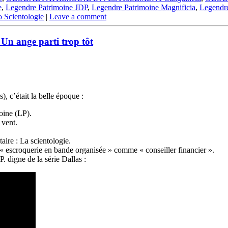
e
,
Legendre Patrimoine JDP
,
Legendre Patrimoine Magnificia
,
Legendre
o Scientologie
|
Leave a comment
nge parti trop tôt
était la belle époque :
oine (LP).
 vent.
aire : La scientologie.
 escroquerie en bande organisée » comme « conseiller financier ».
. digne de la série Dallas :