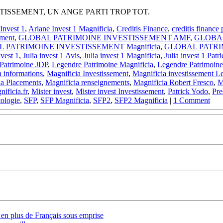
ISSEMENT, UN ANGE PARTI TROP TOT.
Invest 1
,
Ariane Invest 1 Magnificia
,
Creditis Finance
,
creditis finance 
ement
,
GLOBAL PATRIMOINE INVESTISSEMENT AMF
,
GLOBAL
 PATRIMOINE INVESTISSEMENT Magnificia
,
GLOBAL PATRIM
nvest 1
,
Julia invest 1 Avis
,
Julia invest 1 Magnificia
,
Julia invest 1 Patr
Patrimoine JDP
,
Legendre Patrimoine Magnificia
,
Legendre Patrimoine
a informations
,
Magnificia Investissement
,
Magnificia investissement L
ia Placements
,
Magnificia renseignements
,
Magnificia Robert Fresco
,
M
ificia.fr
,
Mister invest
,
Mister invest Investissement
,
Patrick Yodo
,
Pre
tologie
,
SFP
,
SFP Magnificia
,
SFP2
,
SFP2 Magnificia
|
1 Comment
s en plus de Français sous emprise