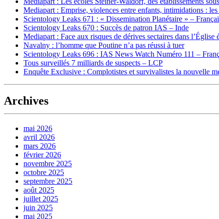
Mediapart : Les écoles Steiner-Waldorf, des établissements sous
Mediapart : Emprise, violences entre enfants, intimidations : les
Scientology Leaks 671 : « Dissemination Planétaire » – França
Scientology Leaks 670 : Succès de patron IAS – Inde
Mediapart : Face aux risques de dérives sectaires dans l’Église 
Navalny : l’homme que Poutine n’a pas réussi à tuer
Scientology Leaks 696 : IAS News Watch Numéro 111 – Franç
Tous surveillés 7 milliards de suspects – LCP
Enquête Exclusive : Complotistes et survivalistes la nouvelle 
Archives
mai 2026
avril 2026
mars 2026
février 2026
novembre 2025
octobre 2025
septembre 2025
août 2025
juillet 2025
juin 2025
mai 2025