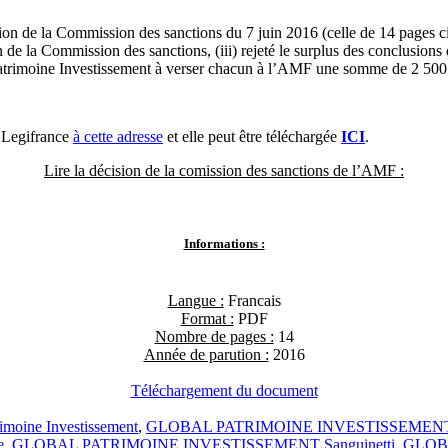
ion de la Commission des sanctions du 7 juin 2016 (celle de 14 pages ci
 de la Commission des sanctions, (iii) rejeté le surplus des conclusions
atrimoine Investissement à verser chacun à l’AMF une somme de 2 500 eur
e Legifrance
à cette adresse
et elle peut être téléchargée
ICI
.
Lire la décision de la comission des sanctions de l’AMF :
Informations :
Langue :
Francais
Format :
PDF
Nombre de pages :
14
Année de parution :
2016
Téléchargement du document
imoine Investissement
,
GLOBAL PATRIMOINE INVESTISSEMEN
e
,
GLOBAL PATRIMOINE INVESTISSEMENT Sanguinetti
,
GLOBA