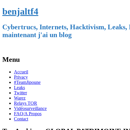
benjaltf4
Cybertrucs, Internets, Hacktivism, Leaks, 
maintenant j'ai un blog
Menu
Skip
Accueil
to
Privacy
content
#TeamJipoune
Leaks
Twitter
Warez
Relays TOR
Vidéosurveillance
FAQ/A Propos
Contact