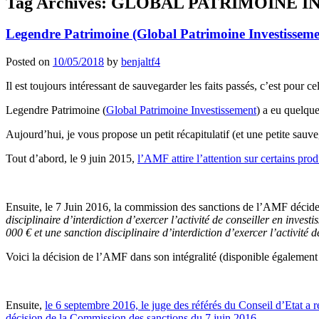
Tag Archives:
GLOBAL PATRIMOINE INV
Legendre Patrimoine (Global Patrimoine Investisseme
Posted on
10/05/2018
by
benjaltf4
Il est toujours intéressant de sauvegarder les faits passés, c’est pour 
Legendre Patrimoine (
Global Patrimoine Investissement
) a eu quelque
Aujourd’hui, je vous propose un petit récapitulatif (et une petite sauv
Tout d’abord, le 9 juin 2015,
l’AMF attire l’attention sur certains pr
Ensuite, le 7 Juin 2016, la commission des sanctions de l’AMF décid
disciplinaire d’interdiction d’exercer l’activité de
conseiller en invest
000 €
et une sanction disciplinaire d’interdiction d’exercer l’activité 
Voici la décision de l’AMF dans son intégralité (disponible également à 
Ensuite,
le 6 septembre 2016, le juge des référés du Conseil d’Etat a r
décision de la Commission des sanctions du 7 juin 2016
.