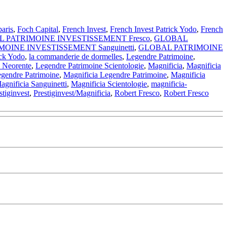
paris
,
Foch Capital
,
French Invest
,
French Invest Patrick Yodo
,
French
 PATRIMOINE INVESTISSEMENT Fresco
,
GLOBAL
OINE INVESTISSEMENT Sanguinetti
,
GLOBAL PATRIMOINE
ick Yodo
,
la commanderie de dormelles
,
Legendre Patrimoine
,
 Neorente
,
Legendre Patrimoine Scientologie
,
Magnificia
,
Magnificia
egendre Patrimoine
,
Magnificia Legendre Patrimoine
,
Magnificia
agnificia Sanguinetti
,
Magnificia Scientologie
,
magnificia-
stiginvest
,
Prestiginvest/Magnificia
,
Robert Fresco
,
Robert Fresco