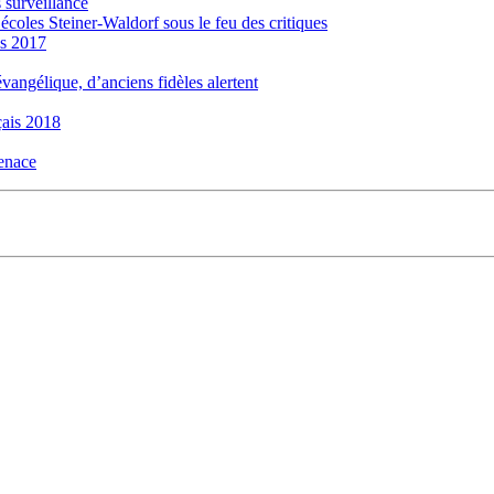
 surveillance
 écoles Steiner-Waldorf sous le feu des critiques
is 2017
évangélique, d’anciens fidèles alertent
ais 2018
menace