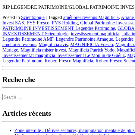
RIP LEGENDRE PATRIMOINE/GLOBAL PATRIMOINE INVEST
Posted in
Scientologie
|
Tagged
améliorer revenus Magnificia
,
Ariane 
Invest SAS
,
FYS Fresco
,
FYS Holding
,
Global Patrimoine Investiss
PATRIMOINE INVESTISSEMENT Legendre Patrimoine
,
GLOBAL
INVESTISSEMENT Scientologie
,
investissement magnificia
,
Julia i
Legendre Patrimoine AMF
,
Legendre Patrimoine Arnaque
,
Legendre 
ameliorer revenus
,
Magnificia avis
,
MAGNIFICIA Fresco
,
Magnifici
Mariage
,
Magnificia mister invest
,
Magnificia Patrick Yodo
,
Magnific
investissement.fr magnificia investissement Le Moulin de Guéliz
,
Magn
Legendre Patrimoine
,
Robert Fresco Magnificia
,
Robert Fresco Scien
Recherche
Search
Articles récents
Zone interdite : Dérives sectaires, manipulation mentale de plu