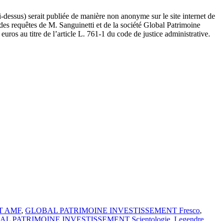
-dessus) serait publiée de manière non anonyme sur le site internet de
 des requêtes de M. Sanguinetti et de la société Global Patrimoine
os au titre de l’article L. 761-1 du code de justice administrative.
T AMF
,
GLOBAL PATRIMOINE INVESTISSEMENT Fresco
,
L PATRIMOINE INVESTISSEMENT Scientologie
,
Legendre