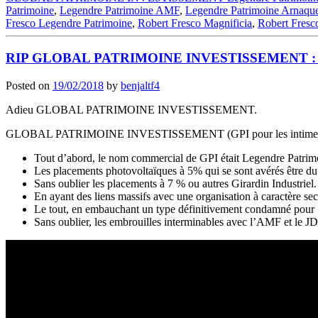
Patrimoine
,
Legendre Patrimoine AMF
,
Legendre Patrimoine Arnaqu
Fresco Legendre Patrimoine
,
Robert Fresco Magnificia
,
Robert Fresc
RIP GLOBAL PATRIMOINE INVESTISSEMENT : Un a
Posted on
19/02/2018
by
benjaltf4
Adieu GLOBAL PATRIMOINE INVESTISSEMENT.
GLOBAL PATRIMOINE INVESTISSEMENT (GPI pour les intimes), c’
Tout d’abord, le nom commercial de GPI était Legendre Patrim
Les placements photovoltaïques à 5% qui se sont avérés être du
Sans oublier les placements à 7 % ou autres Girardin Industriel.
En ayant des liens massifs avec une organisation à caractère sect
Le tout, en embauchant un type définitivement condamné pour «
Sans oublier, les embrouilles interminables avec l’AMF et le JDP